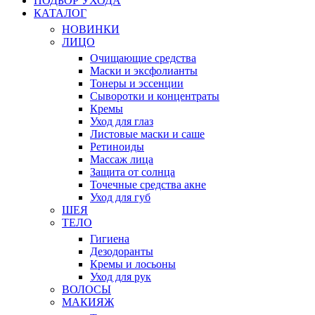
ПОДБОР УХОДА
КАТАЛОГ
НОВИНКИ
ЛИЦО
Очищающие средства
Маски и эксфолианты
Тонеры и эссенции
Сыворотки и концентраты
Кремы
Уход для глаз
Листовые маски и саше
Ретиноиды
Массаж лица
Защита от солнца
Точечные средства акне
Уход для губ
ШЕЯ
ТЕЛО
Гигиена
Дезодоранты
Кремы и лосьоны
Уход для рук
ВОЛОСЫ
МАКИЯЖ