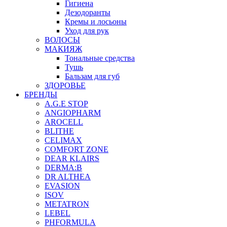
Гигиена
Дезодоранты
Кремы и лосьоны
Уход для рук
ВОЛОСЫ
МАКИЯЖ
Тональные средства
Тушь
Бальзам для губ
ЗДОРОВЬЕ
БРЕНДЫ
A.G.E STOP
ANGIOPHARM
AROCELL
BLITHE
CELIMAX
COMFORT ZONE
DEAR KLAIRS
DERMA:B
DR ALTHEA
EVASION
ISOV
METATRON
LEBEL
PHFORMULA