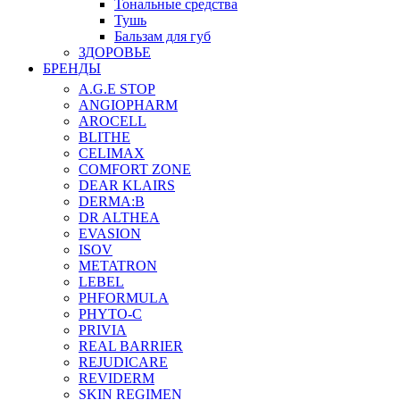
Тональные средства
Тушь
Бальзам для губ
ЗДОРОВЬЕ
БРЕНДЫ
A.G.E STOP
ANGIOPHARM
AROCELL
BLITHE
CELIMAX
COMFORT ZONE
DEAR KLAIRS
DERMA:B
DR ALTHEA
EVASION
ISOV
METATRON
LEBEL
PHFORMULA
PHYTO-C
PRIVIA
REAL BARRIER
REJUDICARE
REVIDERM
SKIN REGIMEN