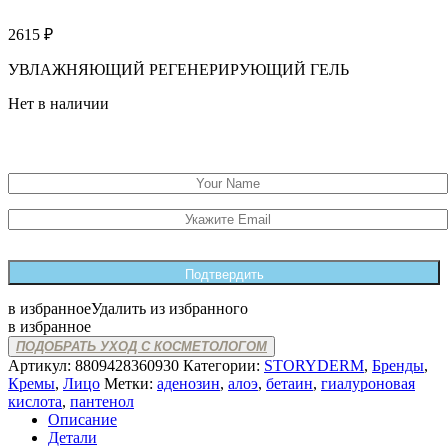
2615
₽
УВЛАЖНЯЮЩИЙ РЕГЕНЕРИРУЮЩИЙ ГЕЛЬ
Нет в наличии
Сообщите мне, когда товар поступит в продажу
в избранное
Удалить из избранного
в избранное
ПОДОБРАТЬ УХОД С КОСМЕТОЛОГОМ
Артикул:
8809428360930
Категории:
STORYDERM
,
Бренды
,
Кремы
,
Лицо
Метки:
аденозин
,
алоэ
,
бетаин
,
гиалуроновая
кислота
,
пантенол
Описание
Детали