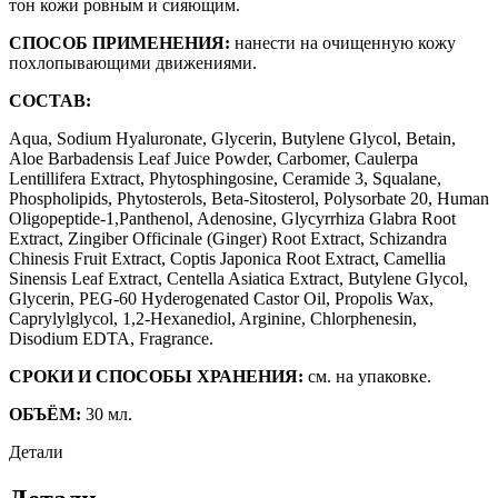
тон кожи ровным и сияющим.
СПОСОБ ПРИМЕНЕНИЯ:
нанести на очищенную кожу
похлопывающими движениями.
СОСТАВ:
Aqua, Sodium Hyaluronate, Glycerin, Butylene Glycol, Betain,
Aloe Barbadensis Leaf Juice Powder, Carbomer, Caulerpa
Lentillifera Extract, Phytosphingosine, Ceramide 3, Squalane,
Phospholipids, Phytosterols, Beta-Sitosterol, Polysorbate 20, Human
Oligopeptide-1,Panthenol, Adenosine, Glycyrrhiza Glabra Root
Extract, Zingiber Officinale (Ginger) Root Extract, Schizandra
Chinesis Fruit Extract, Coptis Japonica Root Extract, Camellia
Sinensis Leaf Extract, Centella Asiatica Extract, Butylene Glycol,
Glycerin, PEG-60 Hyderogenated Castor Oil, Propolis Wax,
Caprylylglycol, 1,2-Hexanediol, Arginine, Chlorphenesin,
Disodium EDTA, Fragrance.
СРОКИ И СПОСОБЫ ХРАНЕНИЯ:
см. на упаковке.
ОБЪЁМ:
30 мл.
Детали