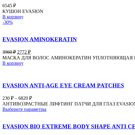
6545
₽
КУШОН EVASION
В корзину
-30%
EVASION AMINOKERATIN
Первоначальная
Текущая
3960
₽
2772
₽
цена
цена:
МАСКА ДЛЯ ВОЛОС АМИНОКЕРАТИН УПЛОТНЯЮЩАЯ
составляла
2772 ₽.
В корзину
3960 ₽.
EVASION ANTI-AGE EYE CREAM PATCHES
Диапазон
230
₽
–
6820
₽
цен:
АНТИВОЗРАСТНЫЕ ЛИФТИНГ ПАТЧИ ДЛЯ ГЛАЗ EVASI
230 ₽
Этот
Выберите параметры
–
товар
имеет
6820 ₽
несколько
EVASION BIO EXTREME BODY SHAPE ANTI 
вариаций.