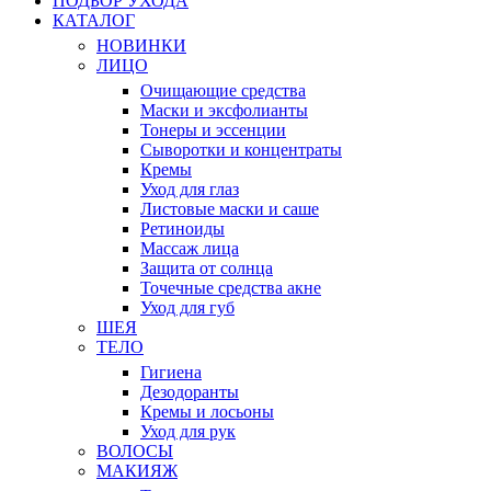
ПОДБОР УХОДА
КАТАЛОГ
НОВИНКИ
ЛИЦО
Очищающие средства
Маски и эксфолианты
Тонеры и эссенции
Сыворотки и концентраты
Кремы
Уход для глаз
Листовые маски и саше
Ретиноиды
Массаж лица
Защита от солнца
Точечные средства акне
Уход для губ
ШЕЯ
ТЕЛО
Гигиена
Дезодоранты
Кремы и лосьоны
Уход для рук
ВОЛОСЫ
МАКИЯЖ