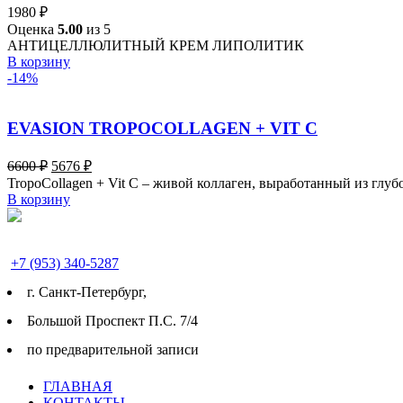
Опции
1980
₽
можно
Оценка
5.00
из 5
выбрать
АНТИЦЕЛЛЮЛИТНЫЙ КРЕМ ЛИПОЛИТИК
на
В корзину
странице
-14%
товара.
EVASION TROPOCOLLAGEN + VIT C
Первоначальная
Текущая
6600
₽
5676
₽
цена
цена:
TropoCollagen + Vit C – живой коллаген, выработанный из глу
составляла
5676 ₽.
В корзину
6600 ₽.
+7 (953) 340-5287
г. Cанкт-Петербург,
Большой Проспект П.С. 7/4
по предварительной записи
ГЛАВНАЯ
КОНТАКТЫ