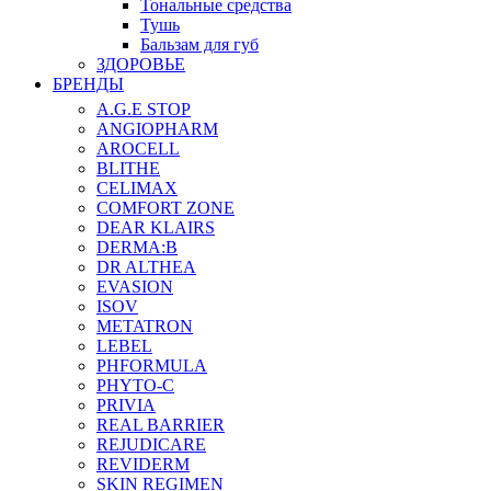
Тональные средства
Тушь
Бальзам для губ
ЗДОРОВЬЕ
БРЕНДЫ
A.G.E STOP
ANGIOPHARM
AROCELL
BLITHE
CELIMAX
COMFORT ZONE
DEAR KLAIRS
DERMA:B
DR ALTHEA
EVASION
ISOV
METATRON
LEBEL
PHFORMULA
PHYTO-C
PRIVIA
REAL BARRIER
REJUDICARE
REVIDERM
SKIN REGIMEN