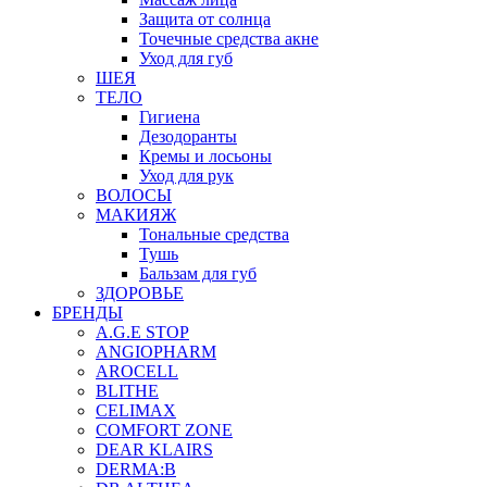
Защита от солнца
Точечные средства акне
Уход для губ
ШЕЯ
ТЕЛО
Гигиена
Дезодоранты
Кремы и лосьоны
Уход для рук
ВОЛОСЫ
МАКИЯЖ
Тональные средства
Тушь
Бальзам для губ
ЗДОРОВЬЕ
БРЕНДЫ
A.G.E STOP
ANGIOPHARM
AROCELL
BLITHE
CELIMAX
COMFORT ZONE
DEAR KLAIRS
DERMA:B