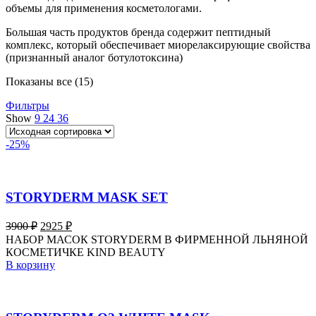
объемы для применения косметологами.
Большая часть продуктов бренда содержит пептидный
комплекс, который обеспечивает миорелаксирующие свойства
(признанный аналог ботулотоксина)
Показаны все (15)
Фильтры
Show
9
24
36
-25%
STORYDERM MASK SET
Первоначальная
Текущая
3900
₽
2925
₽
цена
цена:
НАБОР МАСОК STORYDERM В ФИРМЕННОЙ ЛЬНЯНОЙ
составляла
2925 ₽.
КОСМЕТИЧКЕ KIND BEAUTY
3900 ₽.
В корзину