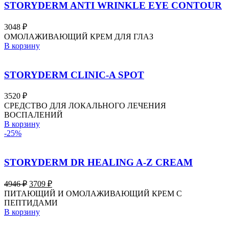
STORYDERM ANTI WRINKLE EYE CONTOUR
3048
₽
ОМОЛАЖИВАЮЩИЙ КРЕМ ДЛЯ ГЛАЗ
В корзину
STORYDERM CLINIC-A SPOT
3520
₽
СРЕДСТВО ДЛЯ ЛОКАЛЬНОГО ЛЕЧЕНИЯ
ВОСПАЛЕНИЙ
В корзину
-25%
STORYDERM DR HEALING A-Z CREAM
Первоначальная
Текущая
4946
₽
3709
₽
цена
цена:
ПИТАЮЩИЙ И ОМОЛАЖИВАЮЩИЙ КРЕМ С
составляла
3709 ₽.
ПЕПТИДАМИ
4946 ₽.
В корзину