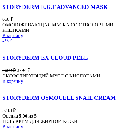
STORYDERM E.G.F ADVANCED MASK
658
₽
ОМОЛОЖИВАЮЩАЯ МАСКА СО СТВОЛОВЫМИ
КЛЕТКАМИ
В корзину
-25%
STORYDERM EX CLOUD PEEL
Первоначальная
Текущая
5059
₽
3794
₽
цена
цена:
ЭКСФОЛИРУЮЩИЙ МУСС C КИСЛОТАМИ
составляла
3794 ₽.
В корзину
5059 ₽.
STORYDERM OSMOCELL SNAIL CREAM
5713
₽
Оценка
5.00
из 5
ГЕЛЬ-КРЕМ ДЛЯ ЖИРНОЙ КОЖИ
В корзину