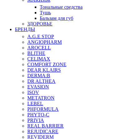
Тональные средства
Тушь
Бальзам для губ
ЗДОРОВЬЕ
БРЕНДЫ
A.G.E STOP
ANGIOPHARM
AROCELL
BLITHE
CELIMAX
COMFORT ZONE
DEAR KLAIRS
DERMA:B
DR ALTHEA
EVASION
ISOV
METATRON
LEBEL
PHFORMULA
PHYTO-C
PRIVIA
REAL BARRIER
REJUDICARE
REVIDERM