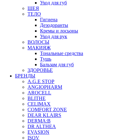
Уход для губ
ШЕЯ
ТЕЛО
Гигиена
Дезодоранты
Кремы и лосьоны
Уход для рук
ВОЛОСЫ
МАКИЯЖ
Тональные средства
Тушь
Бальзам для губ
ЗДОРОВЬЕ
БРЕНДЫ
A.G.E STOP
ANGIOPHARM
AROCELL
BLITHE
CELIMAX
COMFORT ZONE
DEAR KLAIRS
DERMA:B
DR ALTHEA
EVASION
ISOV