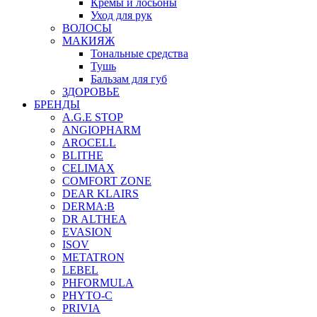
Кремы и лосьоны
Уход для рук
ВОЛОСЫ
МАКИЯЖ
Тональные средства
Тушь
Бальзам для губ
ЗДОРОВЬЕ
БРЕНДЫ
A.G.E STOP
ANGIOPHARM
AROCELL
BLITHE
CELIMAX
COMFORT ZONE
DEAR KLAIRS
DERMA:B
DR ALTHEA
EVASION
ISOV
METATRON
LEBEL
PHFORMULA
PHYTO-C
PRIVIA