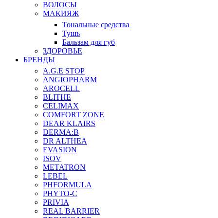
ВОЛОСЫ
МАКИЯЖ
Тональные средства
Тушь
Бальзам для губ
ЗДОРОВЬЕ
БРЕНДЫ
A.G.E STOP
ANGIOPHARM
AROCELL
BLITHE
CELIMAX
COMFORT ZONE
DEAR KLAIRS
DERMA:B
DR ALTHEA
EVASION
ISOV
METATRON
LEBEL
PHFORMULA
PHYTO-C
PRIVIA
REAL BARRIER