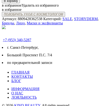
Количество
В корзину
товара
в избранное
Удалить из избранного
STORYDERM
в избранное
EX
ПОДОБРАТЬ УХОД С КОСМЕТОЛОГОМ
CLOUD
Артикул:
8809428362538
Категорий:
SALE
,
STORYDERM
,
PEEL
Бренды
,
Лицо
,
Маски и эксфолианты
+7 (953) 340-5287
г. Cанкт-Петербург,
Большой Проспект П.С. 7/4
по предварительной записи
ГЛАВНАЯ
КОНТАКТЫ
БЛОГ
ИНФОРМАЦИЯ
О НАС
ЛОЯЛЬНОСТЬ
© 2026
KIND BEAUTY
. All rights reserved