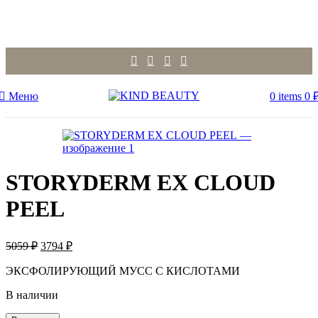
-25%
Меню
0
items
0
STORYDERM EX CLOUD
PEEL
Первоначальная
Текущая
5059
₽
3794
₽
цена
цена:
составляла
ЭКСФОЛИРУЮЩИЙ МУСС C КИСЛОТАМИ
3794 ₽.
5059 ₽.
В наличии