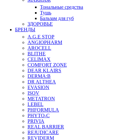
Тональные средства
Тушь
Бальзам для губ
ЗДОРОВЬЕ
БРЕНДЫ
A.G.E STOP
ANGIOPHARM
AROCELL
BLITHE
CELIMAX
COMFORT ZONE
DEAR KLAIRS
DERMA:B
DR ALTHEA
EVASION
ISOV
METATRON
LEBEL
PHFORMULA
PHYTO-C
PRIVIA
REAL BARRIER
REJUDICARE
REVIDERM