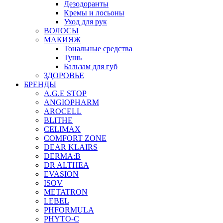
Дезодоранты
Кремы и лосьоны
Уход для рук
ВОЛОСЫ
МАКИЯЖ
Тональные средства
Тушь
Бальзам для губ
ЗДОРОВЬЕ
БРЕНДЫ
A.G.E STOP
ANGIOPHARM
AROCELL
BLITHE
CELIMAX
COMFORT ZONE
DEAR KLAIRS
DERMA:B
DR ALTHEA
EVASION
ISOV
METATRON
LEBEL
PHFORMULA
PHYTO-C