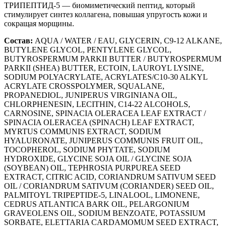
ТРИПЕПТИД-5 — биомиметический пептид, который
стимулирует синтез коллагена, повышая упругость кожи и
сокращая морщины.
Состав:
AQUA / WATER / EAU, GLYCERIN, C9-12 ALKANE,
BUTYLENE GLYCOL, PENTYLENE GLYCOL,
BUTYROSPERMUM PARKII BUTTER / BUTYROSPERMUM
PARKII (SHEA) BUTTER, ECTOIN, LAUROYL LYSINE,
SODIUM POLYACRYLATE, ACRYLATES/C10-30 ALKYL
ACRYLATE CROSSPOLYMER, SQUALANE,
PROPANEDIOL, JUNIPERUS VIRGINIANA OIL,
CHLORPHENESIN, LECITHIN, C14-22 ALCOHOLS,
CARNOSINE, SPINACIA OLERACEA LEAF EXTRACT /
SPINACIA OLERACEA (SPINACH) LEAF EXTRACT,
MYRTUS COMMUNIS EXTRACT, SODIUM
HYALURONATE, JUNIPERUS COMMUNIS FRUIT OIL,
TOCOPHEROL, SODIUM PHYTATE, SODIUM
HYDROXIDE, GLYCINE SOJA OIL / GLYCINE SOJA
(SOYBEAN) OIL, TEPHROSIA PURPUREA SEED
EXTRACT, CITRIC ACID, CORIANDRUM SATIVUM SEED
OIL / CORIANDRUM SATIVUM (CORIANDER) SEED OIL,
PALMITOYL TRIPEPTIDE-5, LINALOOL, LIMONENE,
CEDRUS ATLANTICA BARK OIL, PELARGONIUM
GRAVEOLENS OIL, SODIUM BENZOATE, POTASSIUM
SORBATE, ELETTARIA CARDAMOMUM SEED EXTRACT,