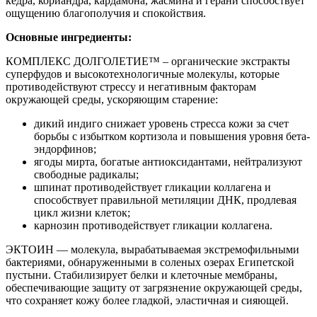
кедра, кориандра, кардамона, жасмина и герани способствует
ощущению благополучия и спокойствия.
Основные ингредиенты:
КОМПЛЕКС ДОЛГОЛЕТИЕ™ – органические экстракты
суперфудов и высокотехнологичные молекулы, которые
противодействуют стрессу и негативным факторам
окружающей среды, ускоряющим старение:
дикий индиго снижает уровень стресса кожи за счет
борьбы с избытком кортизола и повышения уровня бета-
эндорфинов;
ягоды мирта, богатые антиоксидантами, нейтрализуют
свободные радикалы;
шпинат противодействует гликации коллагена и
способствует правильной метиляции ДНК, продлевая
цикл жизни клеток;
карнозин противодействует гликации коллагена.
ЭКТОИН — молекула, вырабатываемая экстремофильными
бактериями, обнаруженными в соленых озерах Египетской
пустыни. Стабилизирует белки и клеточные мембраны,
обеспечивающие защиту от загрязнение окружающей среды,
что сохраняет кожу более гладкой, эластичная и сияющей.