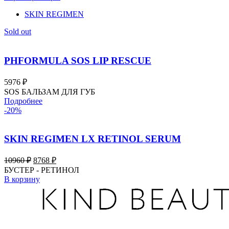
SKIN REGIMEN
Sold out
PHFORMULA SOS LIP RESCUE
5976
₽
SOS БАЛЬЗАМ ДЛЯ ГУБ
Подробнее
-20%
SKIN REGIMEN LX RETINOL SERUM
Первоначальная
Текущая
10960
₽
8768
₽
цена
цена:
БУСТЕР - РЕТИНОЛ
составляла
8768 ₽.
В корзину
10960 ₽.