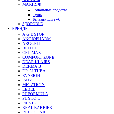
МАКИЯЖ
Тональные средства
Тушь
Бальзам для губ
ЗДОРОВЬЕ
БРЕНДЫ
A.G.E STOP
ANGIOPHARM
AROCELL
BLITHE
CELIMAX
COMFORT ZONE
DEAR KLAIRS
DERMA:B
DR ALTHEA
EVASION
ISOV
METATRON
LEBEL
PHFORMULA
PHYTO-C
PRIVIA
REAL BARRIER
REJUDICARE