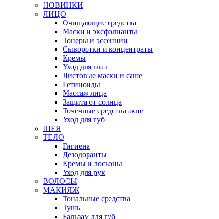
НОВИНКИ
ЛИЦО
Очищающие средства
Маски и эксфолианты
Тонеры и эссенции
Сыворотки и концентраты
Кремы
Уход для глаз
Листовые маски и саше
Ретиноиды
Массаж лица
Защита от солнца
Точечные средства акне
Уход для губ
ШЕЯ
ТЕЛО
Гигиена
Дезодоранты
Кремы и лосьоны
Уход для рук
ВОЛОСЫ
МАКИЯЖ
Тональные средства
Тушь
Бальзам для губ