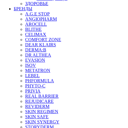
ЗДОРОВЬЕ
БРЕНДЫ
A.G.E STOP
ANGIOPHARM
AROCELL
BLITHE
CELIMAX
COMFORT ZONE
DEAR KLAIRS
DERMA:B
DR ALTHEA
EVASION
ISOV
METATRON
LEBEL
PHFORMULA
PHYTO-C
PRIVIA
REAL BARRIER
REJUDICARE
REVIDERM
SKIN REGIMEN
SKIN SAFE
SKIN SYNERGY
STORYDERM