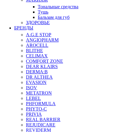
Тональные средства
Тушь
Бальзам для губ
ЗДОРОВЬЕ
БРЕНДЫ
A.G.E STOP
ANGIOPHARM
AROCELL
BLITHE
CELIMAX
COMFORT ZONE
DEAR KLAIRS
DERMA:B
DR ALTHEA
EVASION
ISOV
METATRON
LEBEL
PHFORMULA
PHYTO-C
PRIVIA
REAL BARRIER
REJUDICARE
REVIDERM