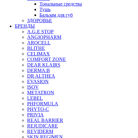
Тональные средства
Тушь
Бальзам для губ
ЗДОРОВЬЕ
БРЕНДЫ
A.G.E STOP
ANGIOPHARM
AROCELL
BLITHE
CELIMAX
COMFORT ZONE
DEAR KLAIRS
DERMA:B
DR ALTHEA
EVASION
ISOV
METATRON
LEBEL
PHFORMULA
PHYTO-C
PRIVIA
REAL BARRIER
REJUDICARE
REVIDERM
SKIN REGIMEN