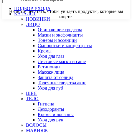
ПОДБОР УХОДА
Начните печатать, чтобы увидеть продукты, которые вы
КАТАЛОГ
ищете.
НОВИНКИ
ЛИЦО
Очищающие средства
Маски и эксфолианты
Тонеры и эссенции
Сыворотки и концентраты
Кремы
Уход для глаз
Листовые маски и саше
Ретиноиды
Массаж лица
Защита от солнца
Точечные средства акне
Уход для губ
ШЕЯ
ТЕЛО
Гигиена
Дезодоранты
Кремы и лосьоны
Уход для рук
ВОЛОСЫ
МАКИЯЖ