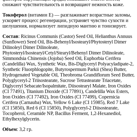
снижают чувствительность и возвращают нежность коже.
Токоферол
(витамин Е) — разглаживает возрастные заломы,
ускоряет процесс регенерации, устраняет чувство сухости и
шелушения, нормализует липидную мантию и тонизирует.
Состав
: Ricinus Communis (Castor) Seed Oil, Helianthus Annuus
(Sunflower) Seed Oil, Bis-Behenyl/Isostearyl/Phytosteryl Dimer
Dilinoleyl Dimer Dilinoleate,
Phytosteryl/Isostearyl/Cetyl/Stearyl/Behenyl Dimer Dilinoleate,
Simmondsia Chinensis (Jojoba) Seed Oil, Euphorbia Cerifera
(Candelilla) Wax, Synthetic Wax, Bis-Diglyceryl Polyacyladipate-2,
Synthetic Fluorphlogopite, Butyrospermum Parkii (Shea) Butter,
Hydrogenated Vegetable Oil, Theobroma Grandiflorum Seed Butter,
Polyglyceryl-2 Triisostearate, Sucrose Tetrastearate Triacetate,
Diglyceryl Sebacate/Isopalmitate, Diisostearyl Malate, Iron Oxides
(CI 77491), Titanium Dioxide (CI 77891), Candelilla Wax Esters,
Iron Oxides (CI 77492), Iron Oxides (CI 77499), Copernicia
Cerifera (Carnauba) Wax, Yellow 6 Lake (CI 15985), Red 7 Lake
(CI 15850), Red 6 (CI 15850), Polyglyceryl-2 Diisostearate,
Tocopherol, Ceramide NP, Bacillus Ferment, 1,2-Hexanediol,
Ethylhexylglycerin.
Объем
: 3,2 гр.