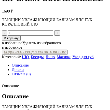
1690
₽
ТАЮЩИЙ УВЛАЖНЯЮЩИЙ БАЛЬЗАМ ДЛЯ ГУБ
КОРАЛЛОВЫЙ UIQ
Количество
товара
В корзину
UIQ
в избранное
Удалить из избранного
MELTING
в избранное
MOISTURE
ПОДОБРАТЬ УХОД С КОСМЕТОЛОГОМ
LIP
Категорий:
UIQ
,
Бренды
,
Лицо
,
Макияж
,
Уход для губ
BALM
CORAL
Описание
BREEZE
Детали
Отзывы (0)
Описание
Описание
ТАЮЩИЙ УВЛАЖНЯЮЩИЙ БАЛЬЗАМ ДЛЯ ГУБ