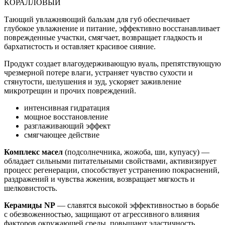
КОРАЛЛОВЫЙ
Тающий увлажняющий бальзам для губ обеспечивает
глубокое увлажнение и питание, эффективно восстанавливает
поврежденные участки, смягчает, возвращает гладкость и
бархатистость и оставляет красивое сияние.
Продукт создает влагоудерживающую вуаль, препятствующую
чрезмерной потере влаги, устраняет чувство сухости и
стянутости, шелушения и зуд, ускоряет заживление
микротрещин и прочих повреждений.
интенсивная гидратация
мощное восстановление
разглаживающий эффект
смягчающее действие
Комплекс масел
(подсолнечника, жожоба, ши, купуасу) —
обладает сильными питательными свойствами, активизирует
процесс регенерации, способствует устранению покраснений,
раздражений и чувства жжения, возвращает мягкость и
шелковистость.
Керамиды NP
— славятся высокой эффективностью в борьбе
с обезвоженностью, защищают от агрессивного влияния
факторов окружающей среды, повышают эластичность,