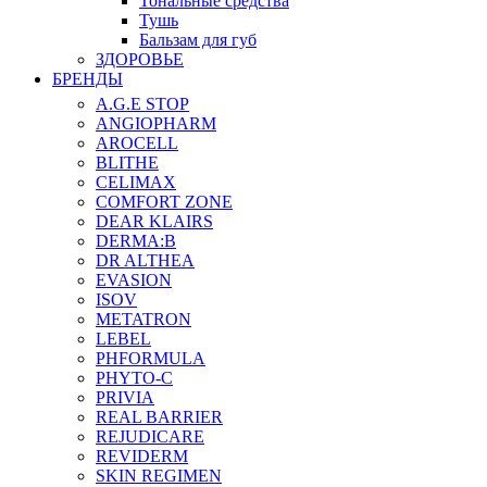
Тональные средства
Тушь
Бальзам для губ
ЗДОРОВЬЕ
БРЕНДЫ
A.G.E STOP
ANGIOPHARM
AROCELL
BLITHE
CELIMAX
COMFORT ZONE
DEAR KLAIRS
DERMA:B
DR ALTHEA
EVASION
ISOV
METATRON
LEBEL
PHFORMULA
PHYTO-C
PRIVIA
REAL BARRIER
REJUDICARE
REVIDERM
SKIN REGIMEN