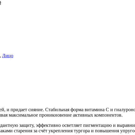
Q
,
Лицо
ей, и придает сияние. Стабильная форма витамина С и гиалуро
чивая максимальное проникновение активных компонентов.
антную защиту, эффективно осветляет пигментацию и выравнива
аками старения за счёт укрепления тургора и повышения упруго