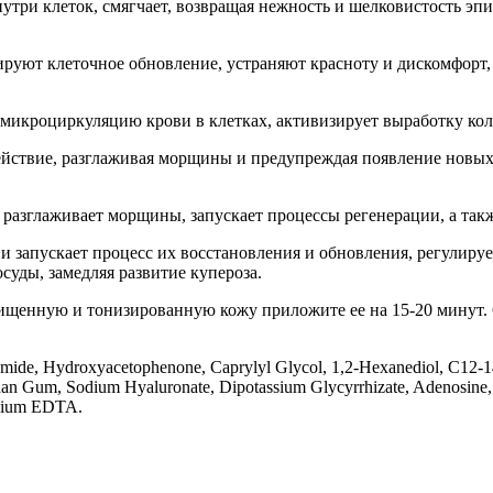
утри клеток, смягчает, возвращая нежность и шелковистость эп
руют клеточное обновление, устраняют красноту и дискомфорт,
икроциркуляцию крови в клетках, активизирует выработку колл
йствие, разглаживая морщины и предупреждая появление новых
азглаживает морщины, запускает процессы регенерации, а такж
 запускает процесс их восстановления и обновления, регулируе
суды, замедляя развитие купероза.
очищенную и тонизированную кожу приложите ее на 15-20 минут. 
amide, Hydroxyacetophenone, Caprylyl Glycol, 1,2-Hexanediol, C12-14 
han Gum, Sodium Hyaluronate, Dipotassium Glycyrrhizate, Adenosine,
odium EDTA.