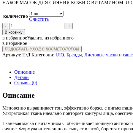
НАБОР МАСОК ДЛЯ СИЯНИЯ КОЖИ С ВИТАМИНОМ UI
290 ₽
–
1190 ₽
количество
Очистить
Количество
товара
В корзину
UIQ
в избранное
Удалить из избранного
C
в избранное
BIOME
ПОДОБРАТЬ УХОД С КОСМЕТОЛОГОМ
VITA
Артикул:
Н/Д
Категории:
UIQ
,
Бренды
,
Листовые маски и саше
C
GLOW
MASK
Описание
20
Детали
ML
Отзывы (0)
Описание
Мгновенно выравнивает тон, эффективно борясь с пигментаци
Ультратонкая ткань идеально повторяет контуры лица, обеспе
Тканевая маска с витамином С обеспечивает мощную антиоксид
сияние. Формула интенсивно насыщает влагой, борется с призн