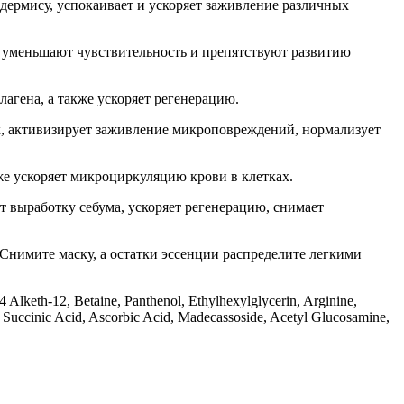
идермису, успокаивает и ускоряет заживление различных
 уменьшают чувствительность и препятствуют развитию
агена, а также ускоряет регенерацию.
, активизирует заживление микроповреждений, нормализует
е ускоряет микроциркуляцию крови в клетках.
т выработку себума, ускоряет регенерацию, снимает
Снимите маску, а остатки эссенции распределите легкими
Alketh-12, Betaine, Panthenol, Ethylhexylglycerin, Arginine,
 Succinic Acid, Ascorbic Acid, Madecassoside, Acetyl Glucosamine,