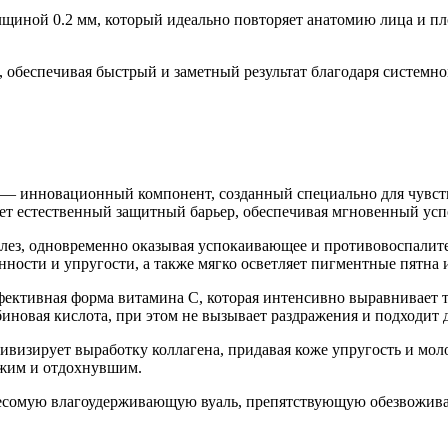
щиной 0.2 мм, который идеально повторяет анатомию лица и пло
 обеспечивая быстрый и заметный результат благодаря системн
rate) — инновационный компонент, созданный специально для чув
яет естественный защитный барьер, обеспечивая мгновенный у
ез, одновременно оказывая успокаивающее и противовоспалител
сти и упругости, а также мягко осветляет пигментные пятна и 
ективная форма витамина С, которая интенсивно выравнивает то
биновая кислота, при этом не вызывает раздражения и подходит 
визирует выработку коллагена, придавая коже упругость и мол
вежим и отдохнувшим.
сомую влагоудерживающую вуаль, препятствующую обезвоживан