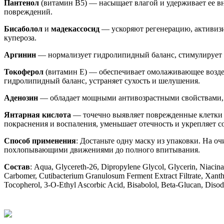
Пантенол
(витамин B5) — насыщает влагой и удерживает ее вн
повреждений.
Бисаболол
и
мадекассосид
— ускоряют регенерацию, активизи
купероза.
Аргинин
— нормализует гидролипидный баланс, стимулирует м
Токоферол
(витамин E) — обеспечивает омолаживающее возде
гидролипидный баланс, устраняет сухость и шелушения.
Аденозин
— обладает мощными антивозрастными свойствами, р
Янтарная кислота
— точечно выявляет поврежденные клетки и
покраснения и воспаления, уменьшает отечность и укрепляет со
Способ применения
: Достаньте одну маску из упаковки. На 
похлопывающими движениями до полного впитывания.
Состав
: Aqua, Glycereth-26, Dipropylene Glycol, Glycerin, Niacin
Carbomer, Cutibacterium Granulosum Ferment Extract Filtrate, Xant
Tocopherol, 3-O-Ethyl Ascorbic Acid, Bisabolol, Beta-Glucan, Dis