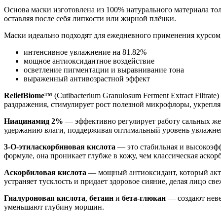
Основа маски изготовлена из 100% натурального материала тол
оставляя после себя липкости или жирной плёнки.
Маски идеально подходят для ежедневного применения курсом,
интенсивное увлажнение на 81.82%
мощное антиоксидантное воздействие
осветление пигментации и выравнивание тона
выраженный антивозрастной эффект
ReliefBiome™
(Cutibacterium Granulosum Ferment Extract Filt
раздражения, стимулирует рост полезной микрофлоры, укрепл
Ниацинамид 2%
— эффективно регулирует работу сальных жел
удержанию влаги, поддерживая оптимальный уровень увлажненно
3-О-этиласкорбиновая кислота
— это стабильная и высокоэфф
формуле, она проникает глубже в кожу, чем классическая аскор
Аскорбиловая кислота
— мощный антиоксидант, который акти
устраняет тусклость и придает здоровое сияние, делая лицо с
Гиалуроновая кислота
,
бетаин
и
бета-глюкан
— создают неве
уменьшают глубину морщин.