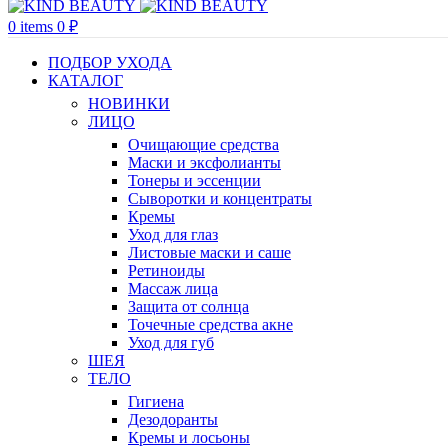
0
items
0
₽
ПОДБОР УХОДА
КАТАЛОГ
НОВИНКИ
ЛИЦО
Очищающие средства
Маски и эксфолианты
Тонеры и эссенции
Сыворотки и концентраты
Кремы
Уход для глаз
Листовые маски и саше
Ретиноиды
Массаж лица
Защита от солнца
Точечные средства акне
Уход для губ
ШЕЯ
ТЕЛО
Гигиена
Дезодоранты
Кремы и лосьоны