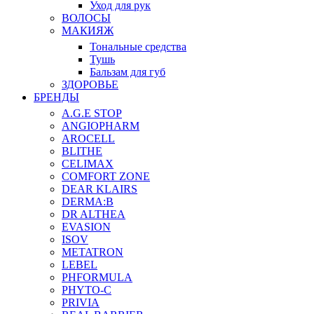
Уход для рук
ВОЛОСЫ
МАКИЯЖ
Тональные средства
Тушь
Бальзам для губ
ЗДОРОВЬЕ
БРЕНДЫ
A.G.E STOP
ANGIOPHARM
AROCELL
BLITHE
CELIMAX
COMFORT ZONE
DEAR KLAIRS
DERMA:B
DR ALTHEA
EVASION
ISOV
METATRON
LEBEL
PHFORMULA
PHYTO-C
PRIVIA