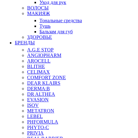
Уход для рук
ВОЛОСЫ
МАКИЯЖ
Тональные средства
Тушь
Бальзам для губ
ЗДОРОВЬЕ
БРЕНДЫ
A.G.E STOP
ANGIOPHARM
AROCELL
BLITHE
CELIMAX
COMFORT ZONE
DEAR KLAIRS
DERMA:B
DR ALTHEA
EVASION
ISOV
METATRON
LEBEL
PHFORMULA
PHYTO-C
PRIVIA