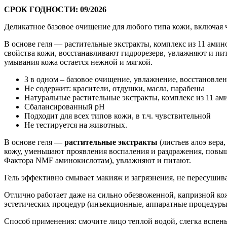
СРОК ГОДНОСТИ: 09/2026
Деликатное базовое очищение для любого типа кожи, включая
В основе геля — растительные экстракты, комплекс из 11 ам
свойства кожи, восстанавливают гидрорезерв, увлажняют и пит
умывания кожа остается нежной и мягкой.
3 в одном – базовое очищение, увлажнение, восстановле
Не содержит: красители, отдушки, масла, парабены
Натуральные растительные экстракты, комплекс из 11 ам
Сбалансированный pH
Подходит для всех типов кожи, в т.ч. чувствительной
Не тестируется на животных.
В основе геля —
растительные экстракты
(листьев алоэ вера,
кожу, уменьшают проявления воспаления и раздражения, повыш
Фактора NMF аминокислотам), увлажняют и питают.
Гель эффективно смывает макияж и загрязнения, не пересушива
Отлично работает даже на сильно обезвоженной, капризной ко
эстетических процедур (инъекционные, аппаратные процедуры, 
Способ применения: смочите лицо теплой водой, слегка вспен