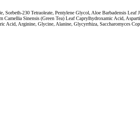
e, Sorbeth-230 Tetraoleate, Pentylene Glycol, Aloe Barbadensis Leaf
 Camellia Sinensis (Green Tea) Leaf Caprylhydroxamic Acid, Aspartic
ic Acid, Arginine, Glycine, Alanine, Glycyrrhiza, Saccharomyces Coppe