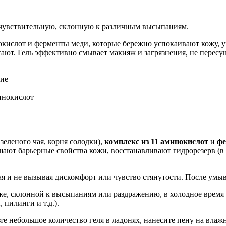
 чувствительную, склонную к различным высыпаниям.
инокислот и ферменты меди, которые бережно успокаивают кожу
ают. Гель эффективно смывает макияж и загрязнения, не пересу
ние
инокислот
 зеленого чая, корня солодки),
комплекс из 11 аминокислот
и
фе
ают барьерные свойства кожи, восстанавливают гидрорезерв (в 
я и не вызывая дискомфорт или чувство стянутости. После умыв
же, склонной к высыпаниям или раздражению, в холодное время 
пилинги и т.д.).
ьте небольшое количество геля в ладонях, нанесите пену на вл