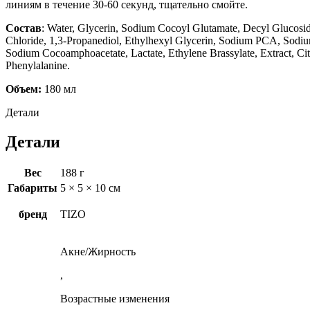
линиям в течение 30-60 секунд, тщательно смойте.
Состав
: Water, Glycerin, Sodium Cocoyl Glutamate, Decyl Glucosid
Chloride, 1,3-Propanediol, Ethylhexyl Glycerin, Sodium PCA, Sodium
Sodium Cocoamphoacetate, Lactate, Ethylene Brassylate, Extract, Citr
Phenylalanine.
Объем:
180 мл
Детали
Детали
Вес
188 г
Габариты
5 × 5 × 10 см
бренд
TIZO
Акне/Жирность
,
Возрастные изменения