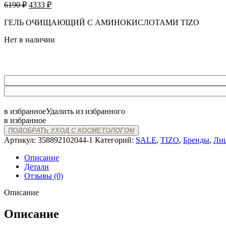
Первоначальная
Текущая
6190
₽
4333
₽
цена
цена:
составляла
ГЕЛЬ ОЧИЩАЮЩИЙ С АМИНОКИСЛОТАМИ TIZO
4333 ₽.
6190 ₽.
Нет в наличии
в избранное
Удалить из избранного
в избранное
ПОДОБРАТЬ УХОД С КОСМЕТОЛОГОМ
Артикул:
358892102044-1
Категорий:
SALE
,
TIZO
,
Бренды
,
Ли
Описание
Детали
Отзывы (0)
Описание
Описание