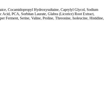
 Juice, Cocamidopropyl Hydroxysultaine, Caprylyl Glycol, Sodium
 Acid, PCA, Sorbitan Laurate, Glabra (Licorice) Root Extract,
r Ferment, Serine, Valine, Proline, Threonine, Isoleucine, Histidine,