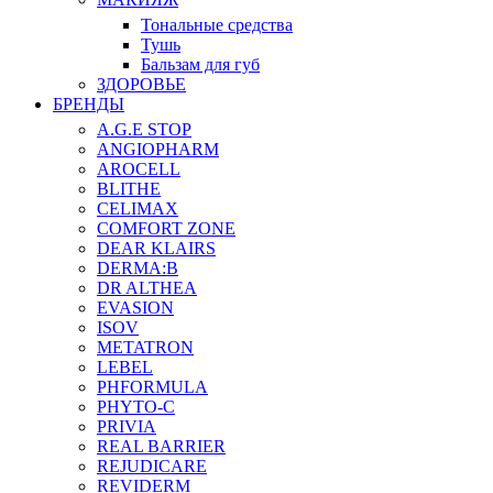
Тональные средства
Тушь
Бальзам для губ
ЗДОРОВЬЕ
БРЕНДЫ
A.G.E STOP
ANGIOPHARM
AROCELL
BLITHE
CELIMAX
COMFORT ZONE
DEAR KLAIRS
DERMA:B
DR ALTHEA
EVASION
ISOV
METATRON
LEBEL
PHFORMULA
PHYTO-C
PRIVIA
REAL BARRIER
REJUDICARE
REVIDERM