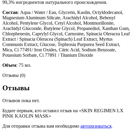
99,3% ингредиентов натурального происхождения.
Состав
: Aqua / Water / Eau, Glycerin, Kaolin, Octyldodecanol,
Magnesium Aluminum Silicate, Arachidyl Alcohol, Behenyl
Alcohol, Pentylene Glycol, Cetyl Alcohol, Montmorillonite,
Arachidyl Glucoside, Butylene Glycol, Propanediol, Xanthan Gum,
Chlorphenesin, Caprylyl Glycol, Carnosine, Spinacia Oleracea Leaf
Extract / Spinacia Oleracea (Spinach) Leaf Extract, Myrtus
Communis Extract, Glucose, Tephrosia Purpurea Seed Extract,
Mica, Ci 77491/ Iron Oxides, Citric Acid, Sodium Benzoate,
Potassium Sorbate, Ci 77891 / Titanium Dioxide
Объем
: 75 мл.
Отзывы (0)
Отзывы
Отзывов пока нет.
Будьте первым, кто оставил отзыв на «SKIN REGIMEN LX
PINK KAOLIN MASK»
Для отправки отзыва вам необходимо
авторизоваться
.