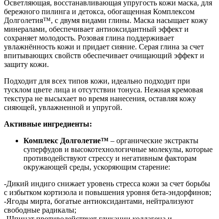
Осветляющая, восстанавливающая упругость кожи маска, для
бережного пилинга и детокса, обогащенная Комплексом
Долголетия™, с двумя видами глины. Маска насыщает кожу
минералами, обеспечивает антиоксидантный эффект и
сохраняет молодость. Розовая глина поддерживает
увлажнённость кожи и придает сияние. Серая глина за счет
впитывающих свойств обеспечивает очищающий эффект и
защиту кожи.
Подходит для всех типов кожи, идеально подходит при
тусклом цвете лица и отсутствии тонуса. Нежная кремовая
текстура не высыхает во время нанесения, оставляя кожу
сияющей, увлажненной и упругой.
Активные ингредиенты:
Комплекс Долголетие™
– органические экстракты
суперфудов и высокотехнологичные молекулы, которые
противодействуют стрессу и негативным факторам
окружающей среды, ускоряющим старение:
-Дикий индиго снижает уровень стресса кожи за счет борьбы
с избытком кортизола и повышения уровня бета-эндорфинов;
-Ягоды мирта, богатые антиоксидантами, нейтрализуют
свободные радикалы;
-Шпинат противодействует гликации коллагена и