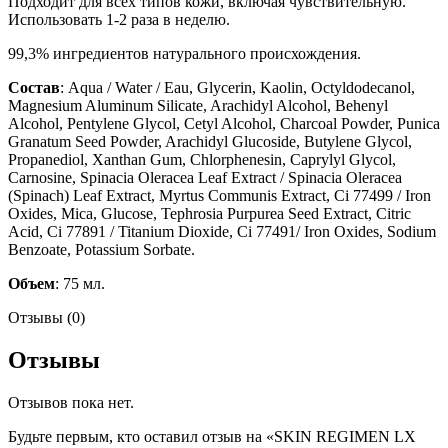
Подходит для всех типов кожи, включая чувствительную.
Использовать 1-2 раза в неделю.
99,3% ингредиентов натурального происхождения.
Состав
: Aqua / Water / Eau, Glycerin, Kaolin, Octyldodecanol,
Magnesium Aluminum Silicate, Arachidyl Alcohol, Behenyl
Alcohol, Pentylene Glycol, Cetyl Alcohol, Charcoal Powder, Punica
Granatum Seed Powder, Arachidyl Glucoside, Butylene Glycol,
Propanediol, Xanthan Gum, Chlorphenesin, Caprylyl Glycol,
Carnosine, Spinacia Oleracea Leaf Extract / Spinacia Oleracea
(Spinach) Leaf Extract, Myrtus Communis Extract, Ci 77499 / Iron
Oxides, Mica, Glucose, Tephrosia Purpurea Seed Extract, Citric
Acid, Ci 77891 / Titanium Dioxide, Ci 77491/ Iron Oxides, Sodium
Benzoate, Potassium Sorbate.
Объем
: 75 мл.
Отзывы (0)
Отзывы
Отзывов пока нет.
Будьте первым, кто оставил отзыв на «SKIN REGIMEN LX