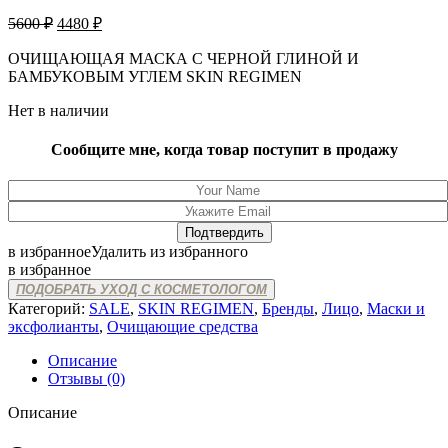
Первоначальная
Текущая
5600
₽
4480
₽
цена
цена:
составляла
ОЧИЩАЮЩАЯ МАСКА С ЧЕРНОЙ ГЛИНОЙ И
4480 ₽.
БАМБУКОВЫМ УГЛЕМ SKIN REGIMEN
5600 ₽.
Нет в наличии
Сообщите мне, когда товар поступит в продажу
в избранное
Удалить из избранного
в избранное
ПОДОБРАТЬ УХОД С КОСМЕТОЛОГОМ
Категорий:
SALE
,
SKIN REGIMEN
,
Бренды
,
Лицо
,
Маски и
эксфолианты
,
Очищающие средства
Описание
Отзывы (0)
Описание