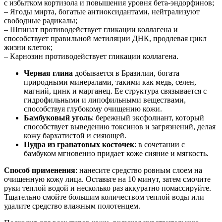
с избытком кортизола и повышения уровня бета-эндорфинов;
– Ягоды мирта, богатые антиоксидантами, нейтрализуют
свободные радикалы;
– Шпинат противодействует гликации коллагена и
способствует правильной метиляции ДНК, продлевая цикл
жизни клеток;
– Карнозин противодействует гликации коллагена.
Черная глина
добывается в Бразилии, богата
природными минералами, такими как медь, селен,
магний, цинк и марганец. Ее структура связывается с
гидрофильными и липофильными веществами,
способствуя глубокому очищению кожи.
Бамбуковый уголь
: бережный эксфолиант, который
способствует выведению токсинов и загрязнений, делая
кожу бархатистой и сияющей.
Пудра из гранатовых косточек
: в сочетании с
бамбуком мгновенно придает коже сияние и мягкость.
Способ применения
: нанесите средство ровным слоем на
очищенную кожу лица. Оставьте на 10 минут, затем смочите
руки теплой водой и несколько раз аккуратно помассируйте.
Тщательно смойте большим количеством теплой воды или
удалите средство влажным полотенцем.