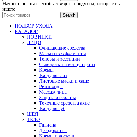
Начните печатать, чтобы увидеть продукты, которые вы
ищете.
Search
ПОДБОР УХОДА
КАТАЛОГ
НОВИНКИ
ЛИЦО
Очищающие средства
Маски и эксфолианты
Тонеры и эссенции
Сыворотки и концентраты
Кремы
Уход для глаз
Листовые маски и саше
Ретиноиды
Массаж лица
Защита от солнца
Точечные средства акне
Уход для губ
ШЕЯ
ТЕЛО
Гигиена
Дезодоранты
Кремы и лосьоны