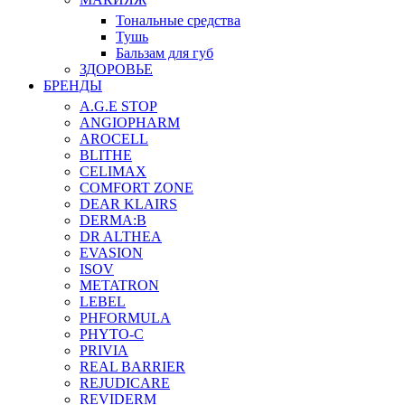
Тональные средства
Тушь
Бальзам для губ
ЗДОРОВЬЕ
БРЕНДЫ
A.G.E STOP
ANGIOPHARM
AROCELL
BLITHE
CELIMAX
COMFORT ZONE
DEAR KLAIRS
DERMA:B
DR ALTHEA
EVASION
ISOV
METATRON
LEBEL
PHFORMULA
PHYTO-C
PRIVIA
REAL BARRIER
REJUDICARE
REVIDERM