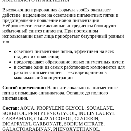
Высококонцентрированная формула spotEx оказывает
действие, нацеленное на осветление пигментных пятен и
предотвращение появление новой пигментации.
Нейрокосметические активные ингредиенты блокируют
избыточный синтез пигмента. При постоянном
использовании цвет лица приобретает безупречный ровный
тон.
осветляет пигментные пятна, эффективен на всех
стадиях их появления;
предотвращает образование новых пигментных пятен;
в составе один из самых работающих компонентов для
работы с пигментацией – гексилрезорцинол в
максимальной концентрации
Способ применения:
Нанесите локально на пигментные
пятна с помощью аппликатора. Оставьте до полного
впитывания.
Состав:
AQUA, PROPYLENE GLYCOL, SQUALANE,
SORBITOL, PENTYLENE GLYCOL, INULIN LAURYL
CARBAMATE, C14-22 ALCOHOL, GLYCERIN,
DICAPRYLYL CARBONATE, SODIUM CITRATE,
GALACTOARABINAN, PHENOXYETHANOL,