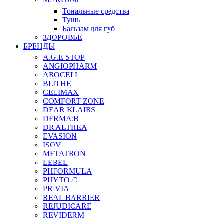
Тональные средства
Тушь
Бальзам для губ
ЗДОРОВЬЕ
БРЕНДЫ
A.G.E STOP
ANGIOPHARM
AROCELL
BLITHE
CELIMAX
COMFORT ZONE
DEAR KLAIRS
DERMA:B
DR ALTHEA
EVASION
ISOV
METATRON
LEBEL
PHFORMULA
PHYTO-C
PRIVIA
REAL BARRIER
REJUDICARE
REVIDERM