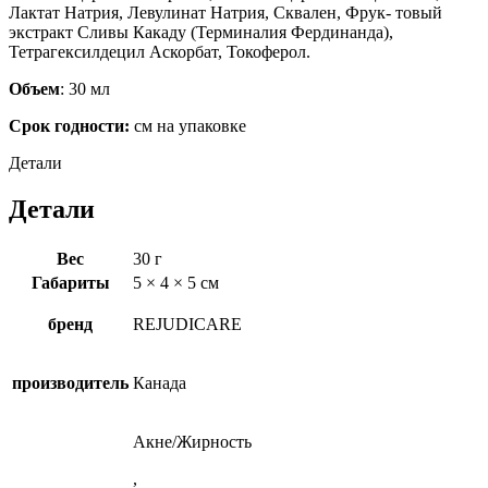
Лактат Натрия, Левулинат Натрия, Сквален, Фрук- товый
экстракт Сливы Какаду (Терминалия Фердинанда),
Тетрагексилдецил Аскорбат, Токоферол.
Объем
: 30 мл
Срок годности:
см на упаковке
Детали
Детали
Вес
30 г
Габариты
5 × 4 × 5 см
бренд
REJUDICARE
производитель
Канада
Акне/Жирность
,