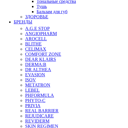
Тональные средства
Тушь
Бальзам для губ
ЗДОРОВЬЕ
БРЕНДЫ
A.G.E STOP
ANGIOPHARM
AROCELL
BLITHE
CELIMAX
COMFORT ZONE
DEAR KLAIRS
DERMA:B
DR ALTHEA
EVASION
ISOV
METATRON
LEBEL
PHFORMULA
PHYTO-C
PRIVIA
REAL BARRIER
REJUDICARE
REVIDERM
SKIN REGIMEN