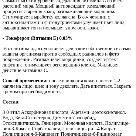
Самый высокий уровень содержания витамина С из всех
растений мира. Мощный антиоксидант, замедляющий
процессы старения кожи, разглаживающий морщины.
Стимулирует выработку коллагена. В со- четании с
антиоксидантами и фитонутриентами улучшает цвет лица,
выравнивает тон и повышает упругость кожи.
•
Токоферол (Витамин E) 0.03%
Этот антиоксидант усиливает действие собственной системы
защиты организма против свободных радикалов и фото
повреждений. Разглаживает морщинки, создает эффект
лифтинга, стимулирует регенерацию клеток. Усиливает
действие витамина С.
Способ применения:
после очищения кожи нанести 1-2
капли на лицо, шею и зону декольте. Дать впитаться. Закрыть
кремом при необходимости.
Состав
:
3-0-этил Аскорбиновая кислота, Ацетами- доэтоксиэтанол,
Вода, Бета-Ситостерол, Диметил Изосорбид,
Этоксидигликоль, Глицерин, Молочная кислота, Полиглице-
рил-3-Кокоат, Сорбат калия, Полиглице- рил-4 Капрат,
Полиглицерил-6-Каприлат, Полиглицерил-6-Рицинолеат,