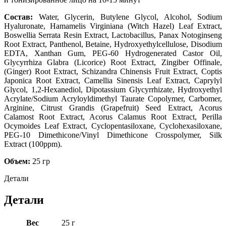
Состав
:
Water, Glycerin, Butylene Glycol, Alcohol, Sodium
Hyaluronate, Hamamelis Virginiana (Witch Hazel) Leaf Extract,
Boswellia Serrata Resin Extract, Lactobacillus, Panax Notoginseng
Root Extract, Panthenol, Betaine, Hydroxyethylcellulose, Disodium
EDTA, Xanthan Gum, PEG-60 Hydrogenerated Castor Oil,
Glycyrrhiza Glabra (Licorice) Root Extract, Zingiber Offinale,
(Ginger) Root Extract, Schizandra Chinensis Fruit Extract, Coptis
Japonica Root Extract, Camellia Sinensis Leaf Extract, Caprylyl
Glycol, 1,2-Hexanediol, Dipotassium Glycyrrhizate, Hydroxyethyl
Acrylate/Sodium Acryloyldimethyl Taurate Copolymer, Carbomer,
Arginine, Citrust Grandis (Grapefruit) Seed Extract, Acorus
Calamost Root Extract, Acorus Calamus Root Extract, Perilla
Ocymoides Leaf Extract, Cyclopentasiloxane, Cyclohexasiloxane,
PEG-10 Dimethicone/Vinyl Dimethicone Crosspolymer, Silk
Extract (100ppm).
Объем:
25 гр
Детали
Детали
Вес
25 г