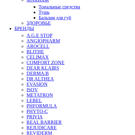
Тональные средства
Тушь
Бальзам для губ
ЗДОРОВЬЕ
БРЕНДЫ
A.G.E STOP
ANGIOPHARM
AROCELL
BLITHE
CELIMAX
COMFORT ZONE
DEAR KLAIRS
DERMA:B
DR ALTHEA
EVASION
ISOV
METATRON
LEBEL
PHFORMULA
PHYTO-C
PRIVIA
REAL BARRIER
REJUDICARE
REVIDERM