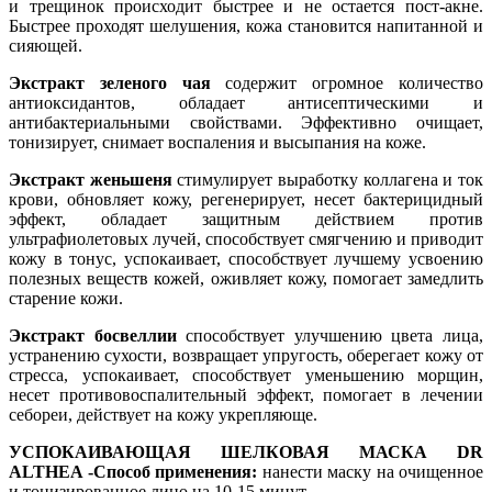
и трещинок происходит быстрее и не остается пост-акне.
Быстрее проходят шелушения, кожа становится напитанной и
сияющей.
Экстракт зеленого чая
содержит огромное количество
антиоксидантов, обладает антисептическими и
антибактериальными свойствами. Эффективно очищает,
тонизирует, снимает воспаления и высыпания на коже.
Экстракт женьшеня
стимулирует выработку коллагена и ток
крови, обновляет кожу, регенерирует, несет бактерицидный
эффект, обладает защитным действием против
ультрафиолетовых лучей, способствует смягчению и приводит
кожу в тонус, успокаивает, способствует лучшему усвоению
полезных веществ кожей, оживляет кожу, помогает замедлить
старение кожи.
Экстракт босвеллии
способствует улучшению цвета лица,
устранению сухости, возвращает упругость, оберегает кожу от
стресса, успокаивает, способствует уменьшению морщин,
несет противовоспалительный эффект, помогает в лечении
себореи, действует на кожу укрепляюще.
УСПОКАИВАЮЩАЯ ШЕЛКОВАЯ МАСКА DR
ALTHEA -Способ применения:
нанести маску на очищенное
и тонизированное лицо на 10-15 минут