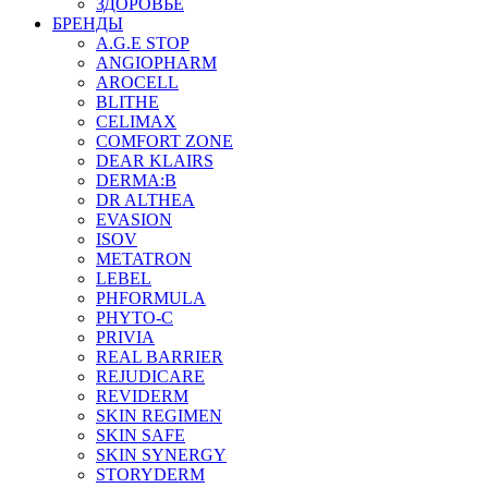
ЗДОРОВЬЕ
БРЕНДЫ
A.G.E STOP
ANGIOPHARM
AROCELL
BLITHE
CELIMAX
COMFORT ZONE
DEAR KLAIRS
DERMA:B
DR ALTHEA
EVASION
ISOV
METATRON
LEBEL
PHFORMULA
PHYTO-C
PRIVIA
REAL BARRIER
REJUDICARE
REVIDERM
SKIN REGIMEN
SKIN SAFE
SKIN SYNERGY
STORYDERM