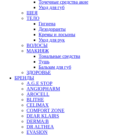
Точечные средства акне
Уход для губ
ШЕЯ
ТЕЛО
Гигиена
Дезодоранты
Кремы и лосьоны
Уход для рук
ВОЛОСЫ
МАКИЯЖ
Тональные средства
Тушь
Бальзам для губ
ЗДОРОВЬЕ
БРЕНДЫ
A.G.E STOP
ANGIOPHARM
AROCELL
BLITHE
CELIMAX
COMFORT ZONE
DEAR KLAIRS
DERMA:B
DR ALTHEA
EVASION