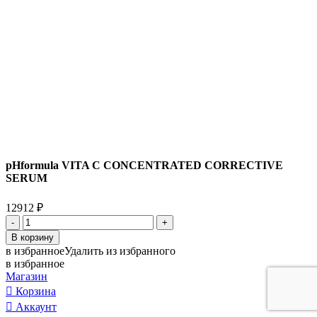
pHformula VITA C CONCENTRATED CORRECTIVE
SERUM
12912
₽
Количество
товара
В корзину
pHformula
в избранное
Удалить из избранного
VITA
в избранное
C
Магазин
CONCENTRATED
Корзина
CORRECTIVE
Аккаунт
SERUM