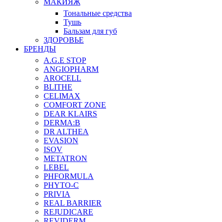
МАКИЯЖ
Тональные средства
Тушь
Бальзам для губ
ЗДОРОВЬЕ
БРЕНДЫ
A.G.E STOP
ANGIOPHARM
AROCELL
BLITHE
CELIMAX
COMFORT ZONE
DEAR KLAIRS
DERMA:B
DR ALTHEA
EVASION
ISOV
METATRON
LEBEL
PHFORMULA
PHYTO-C
PRIVIA
REAL BARRIER
REJUDICARE
REVIDERM