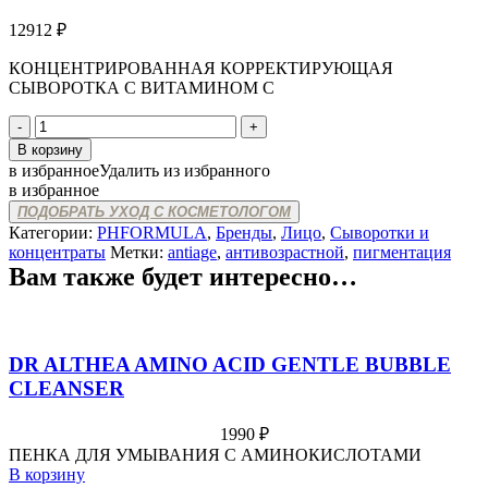
12912
₽
КОНЦЕНТРИРОВАННАЯ КОРРЕКТИРУЮЩАЯ
СЫВОРОТКА С ВИТАМИНОМ С
Количество
товара
В корзину
pHformula
в избранное
Удалить из избранного
VITA
в избранное
C
ПОДОБРАТЬ УХОД С КОСМЕТОЛОГОМ
CONCENTRATED
Категории:
PHFORMULA
,
Бренды
,
Лицо
,
Сыворотки и
CORRECTIVE
концентраты
Метки:
antiage
,
антивозрастной
,
пигментация
SERUM
Вам также будет интересно…
DR ALTHEA AMINO ACID GENTLE BUBBLE
CLEANSER
1990
₽
ПЕНКА ДЛЯ УМЫВАНИЯ С АМИНОКИСЛОТАМИ
В корзину