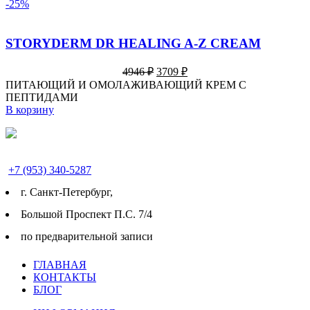
-25%
STORYDERM DR HEALING A-Z CREAM
Первоначальная
Текущая
4946
₽
3709
₽
цена
цена:
ПИТАЮЩИЙ И ОМОЛАЖИВАЮЩИЙ КРЕМ С
составляла
3709 ₽.
ПЕПТИДАМИ
4946 ₽.
В корзину
+7 (953) 340-5287
г. Cанкт-Петербург,
Большой Проспект П.С. 7/4
по предварительной записи
ГЛАВНАЯ
КОНТАКТЫ
БЛОГ