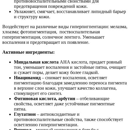
противовоспалительными свойствами для
предотвращения повреждений кожи.
Увлажняет, смягчает, восстанавливает липидный барьер
и структуру кожи.
Воздействует на различные виды гиперпигпентации: мелазма,
хлоазма; фотопигментация, поствоспалительная
гиперпигментация, солнечное лентиго. Уменьшает
воспаления и предотвращает их появление.
Активные ингредиенты:
Миндальная кислота
АНА кислота, придает ровный
тон, уменьшает воспаления и застойные пятна, очищает
и сужает поры, делает кожу более гладкой.
Ниацинамид
– снимает воспаления, осветляет
пигментацию благодаря замедлению переноса пигмента
в верхние слои кожи, улучшает качество коллагена,
стимулирует его синтез.
Фитиновая кислота, арбутин
– отбеливающие
свойства, осветляет даже устойчивые пигментные
пятна.
Глутатион
– антиоксидантные и
противовоспалительные свойства, также способствует
осветлению гиперпигментации.
Ретинол
– мощный ингредиент в борьбе с