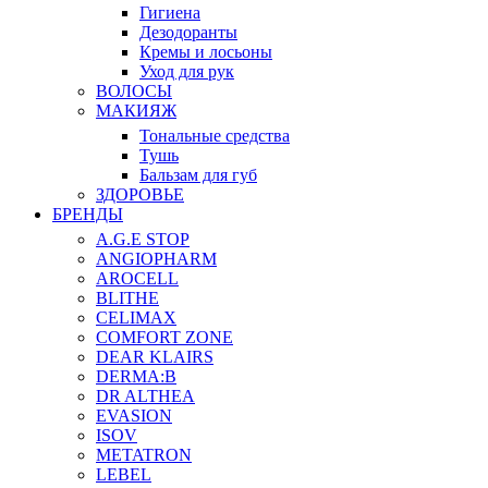
Гигиена
Дезодоранты
Кремы и лосьоны
Уход для рук
ВОЛОСЫ
МАКИЯЖ
Тональные средства
Тушь
Бальзам для губ
ЗДОРОВЬЕ
БРЕНДЫ
A.G.E STOP
ANGIOPHARM
AROCELL
BLITHE
CELIMAX
COMFORT ZONE
DEAR KLAIRS
DERMA:B
DR ALTHEA
EVASION
ISOV
METATRON
LEBEL