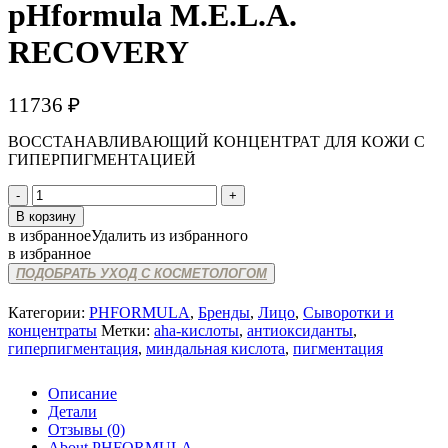
pHformula M.E.L.A.
RECOVERY
11736
₽
ВОССТАНАВЛИВАЮЩИЙ КОНЦЕНТРАТ ДЛЯ КОЖИ С
ГИПЕРПИГМЕНТАЦИЕЙ
Количество
товара
В корзину
pHformula
в избранное
Удалить из избранного
M.E.L.A.
в избранное
RECOVERY
ПОДОБРАТЬ УХОД С КОСМЕТОЛОГОМ
Категории:
PHFORMULA
,
Бренды
,
Лицо
,
Сыворотки и
концентраты
Метки:
aha-кислоты
,
антиоксиданты
,
гиперпигментация
,
миндальная кислота
,
пигментация
Описание
Детали
Отзывы (0)
About PHFORMULA