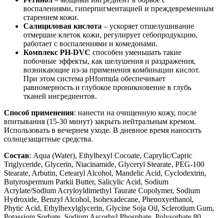
воспалениями, гиперпигментацией и преждевременным
старением кожи.
Салициловая кислота
– ускоряет отшелушивание
отмершие клеток кожи, регулирует себопродукцию,
работает с воспалениями и комедонами.
Комплекс PH-DVC
способен уменьшать такие
побочные эффекты, как шелушения и раздражения,
возникающие из-за применения комбинации кислот.
При этом система pHformula обеспечивает
равномерность и глубокое проникновение в глубь
тканей ингредиентов.
Способ применения
: нанести на очищенную кожу, после
впитывания (15-30 минут) закрыть нейтральным кремом.
Использовать в вечернем уходе. В дневное время наносить
солнцезащитные средства.
Состав
: Aqua (Water), Ethylhexyl Cocoate, Caprylic/Capric
Triglyceride, Glycerin, Niacinamide, Glyceryl Stearate, PEG-100
Stearate, Arbutin, Cetearyl Alcohol, Mandelic Acid, Cyclodextrin,
Butyrospermum Parkii Butter, Salicylic Acid, Sodium
Acrylate/Sodium Acryloyldimethyl Taurate Copolymer, Sodium
Hydroxide, Benzyl Alcohol, Isohexadecane, Phenoxyethanol,
Phytic Acid, Ethylhexylglycerin, Glycine Soja Oil, Sclerotium Gum,
Potassium Sorbate, Sodium Ascorbyl Phosphate, Polysorbate 80,