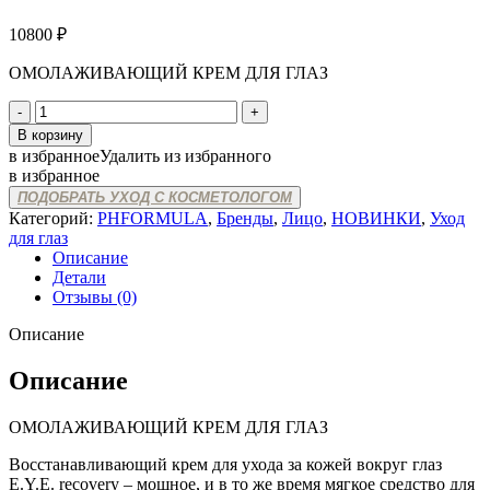
10800
₽
ОМОЛАЖИВАЮЩИЙ КРЕМ ДЛЯ ГЛАЗ
Количество
товара
В корзину
pHformula
в избранное
Удалить из избранного
E.Y.E.
в избранное
RECOVERY
ПОДОБРАТЬ УХОД С КОСМЕТОЛОГОМ
CREAM
Категорий:
PHFORMULA
,
Бренды
,
Лицо
,
НОВИНКИ
,
Уход
для глаз
Описание
Детали
Отзывы (0)
Описание
Описание
ОМОЛАЖИВАЮЩИЙ КРЕМ ДЛЯ ГЛАЗ
Восстанавливающий крем для ухода за кожей вокруг глаз
E.Y.E. recovery – мощное, и в то же время мягкое средство для