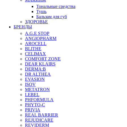
Тональные средства
Тушь
Бальзам для губ
ЗДОРОВЬЕ
БРЕНДЫ
A.G.E STOP
ANGIOPHARM
AROCELL
BLITHE
CELIMAX
COMFORT ZONE
DEAR KLAIRS
DERMA:B
DR ALTHEA
EVASION
ISOV
METATRON
LEBEL
PHFORMULA
PHYTO-C
PRIVIA
REAL BARRIER
REJUDICARE
REVIDERM