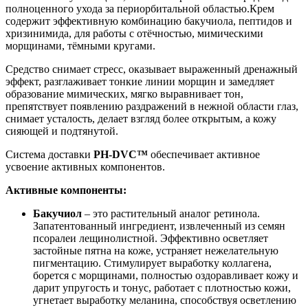
полноценного ухода за периорбитальной областью.Крем
содержит эффективную комбинацию бакучиола, пептидов и
хризинимида, для работы с отёчностью, мимическими
морщинами, тёмными кругами.
Средство снимает стресс, оказывает выраженный дренажный
эффект, разглаживает тонкие линии морщин и замедляет
образование мимических, мягко выравнивает тон,
препятствует появлению раздражений в нежной области глаз,
снимает усталость, делает взгляд более открытым, а кожу
сияющей и подтянутой.
Система доставки
PH-DVC™
обеспечивает активное
усвоение активных компонентов.
Активные компоненты:
Бакучиол
– это растительный аналог ретинола.
Запатентованный ингредиент, извлеченный из семян
псоралеи лещинолистной. Эффективно осветляет
застойные пятна на коже, устраняет нежелательную
пигментацию. Стимулирует выработку коллагена,
борется с морщинами, полностью оздоравливает кожу и
дарит упругость и тонус, работает с плотностью кожи,
угнетает выработку меланина, способствуя осветлению