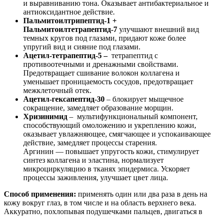
и выравниванию тона. Оказывает антибактериальное и
антиоксидантное действие.
Пальмитоилтрипептид-1 +
Пальмитоилтетрапептид-7
улучшают внешний вид
темных кругов под глазами, придают коже более
упругий вид и сияние под глазами.
Ацетил-тетрапептид-5 –
тетрапептид с
противоотечными и дренажными свойствами.
Предотвращает сшивание волокон коллагена и
уменьшает проницаемость сосудов, предотвращает
межклеточный отек.
Ацетил-гексапептид-30
– блокирует мыщечное
сокращение, замедляет образование морщин.
Хризинимид
– мультифункциональный компонент,
способствующий омоложению и укреплению кожи,
оказывает увлажняющее, смягчающее и успокаивающее
действие, замедляет процессы старения.
Аргинин — повышает упругость кожи, стимулирует
синтез коллагена и эластина, нормализует
микроциркуляцию в тканях эпидермиса. Ускоряет
процессы заживления, улучшает цвет лица.
Способ применения:
применять один или два раза в день на
кожу вокруг глаз, в том числе и на область верхнего века.
Аккуратно, похлопывая подушечками пальцев, двигаться в