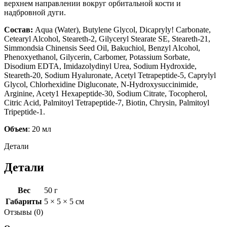
верхнем направлении вокруг орбитальной кости и
надбровной дуги.
Состав:
Aqua (Water), Butylene Glycol, Dicapryly! Carbonate,
Cetearyl Alcohol, Steareth-2, Gilyceryl Stearate SE, Steareth-21,
Simmondsia Chinensis Seed Oil, Bakuchiol, Benzyl Alcohol,
Phenoxyethanol, Gilycerin, Carbomer, Potassium Sorbate,
Disodium EDTA, Imidazolydinyl Urea, Sodium Hydroxide,
Steareth-20, Sodium Hyaluronate, Acetyl Tetrapeptide-5, Caprylyl
Glycol, Chlorhexidine Digluconate, N-Hydroxysuccinimide,
Arginine, Acety1 Hexapeptide-30, Sodium Citrate, Tocopherol,
Citric Acid, Palmitoyl Tetrapeptide-7, Biotin, Chrysin, Palmitoyl
Tripeptide-1.
Объем
: 20 мл
Детали
Детали
Вес
50 г
Габариты
5 × 5 × 5 см
Отзывы (0)