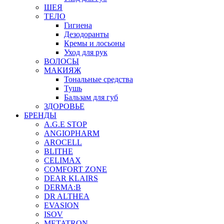
ШЕЯ
ТЕЛО
Гигиена
Дезодоранты
Кремы и лосьоны
Уход для рук
ВОЛОСЫ
МАКИЯЖ
Тональные средства
Тушь
Бальзам для губ
ЗДОРОВЬЕ
БРЕНДЫ
A.G.E STOP
ANGIOPHARM
AROCELL
BLITHE
CELIMAX
COMFORT ZONE
DEAR KLAIRS
DERMA:B
DR ALTHEA
EVASION
ISOV
METATRON