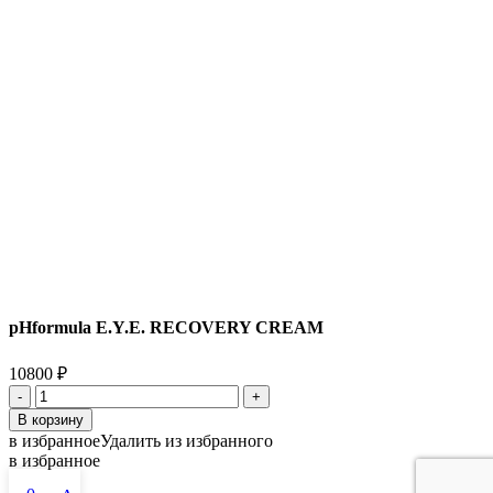
pHformula E.Y.E. RECOVERY CREAM
10800
₽
Количество
товара
В корзину
pHformula
в избранное
Удалить из избранного
E.Y.E.
в избранное
RECOVERY
CREAM