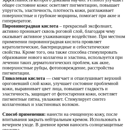
общее состояние кожи: осветляет пигментацию, повышает
упругость, эластичность, плотность кожи, разглаживает
поверхностные и грубокие морщины, помогает при акне и
гиперкератозе.
Пировиноградная кислота
– прекрасный эксфолиант,
активно проникает сквозь роговой слой, благодаря чему
оказывает активное ухаживающее воздействие. При местном
применении пировиноградная кислота проявляет
кератолитические, бактерицидные и себостатические
свойства. Кроме того, она также способна стимулировать
образование нового коллагена и эластина, используется при
лечении таких дерматологических проблем, как акне,
поверхностные рубцы, фотоповреждение, расстройства
пигментации.
Гликолевая кислота
— смягчает и отшелушивает верхний
ороговевший слой кожи, улучшает состояние проблемной
кожи, выравнивает цвет лица, повышает гладкость и
эластичность, защищает от фотостарения кожи, осветляет
пигментные пятна, увлажняет. Стимулирует синтез
коллагеновых и эластиновых волокон.
Способ применения:
нанести на очищенную кожу, после
впитывания закрыть нейтральным кремом. Использовать в
вечернем уходе. В дневное время наносить солнцезащитные
средства.