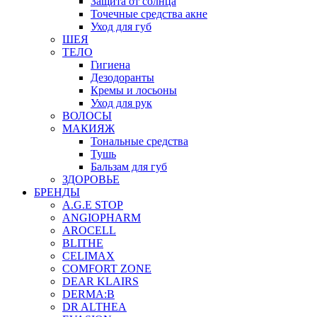
Защита от солнца
Точечные средства акне
Уход для губ
ШЕЯ
ТЕЛО
Гигиена
Дезодоранты
Кремы и лосьоны
Уход для рук
ВОЛОСЫ
МАКИЯЖ
Тональные средства
Тушь
Бальзам для губ
ЗДОРОВЬЕ
БРЕНДЫ
A.G.E STOP
ANGIOPHARM
AROCELL
BLITHE
CELIMAX
COMFORT ZONE
DEAR KLAIRS
DERMA:B
DR ALTHEA