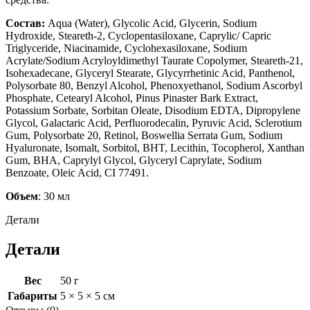
Состав:
Aqua (Water), Glycolic Acid, Glycerin, Sodium
Hydroxide, Steareth-2, Cyclopentasiloxane, Caprylic/ Capric
Triglyceride, Niacinamide, Cyclohexasiloxane, Sodium
Acrylate/Sodium Acryloyldimethyl Taurate Copolymer, Steareth-21,
Isohexadecane, Glyceryl Stearate, Glycyrrhetinic Acid, Panthenol,
Polysorbate 80, Benzyl Alcohol, Phenoxyethanol, Sodium Ascorbyl
Phosphate, Cetearyl Alcohol, Pinus Pinaster Bark Extract,
Potassium Sorbate, Sorbitan Oleate, Disodium EDTA, Dipropylene
Glycol, Galactaric Acid, Perfluorodecalin, Pyruvic Acid, Sclerotium
Gum, Polysorbate 20, Retinol, Boswellia Serrata Gum, Sodium
Hyaluronate, Isomalt, Sorbitol, BHT, Lecithin, Tocopherol, Xanthan
Gum, BHA, Caprylyl Glycol, Glyceryl Caprylate, Sodium
Benzoate, Oleic Acid, CI 77491.
Объем
: 30 мл
Детали
Детали
Вес
50 г
Габариты
5 × 5 × 5 см