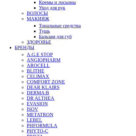
Кремы и лосьоны
Уход для рук
ВОЛОСЫ
МАКИЯЖ
Тональные средства
Тушь
Бальзам для губ
ЗДОРОВЬЕ
БРЕНДЫ
A.G.E STOP
ANGIOPHARM
AROCELL
BLITHE
CELIMAX
COMFORT ZONE
DEAR KLAIRS
DERMA:B
DR ALTHEA
EVASION
ISOV
METATRON
LEBEL
PHFORMULA
PHYTO-C