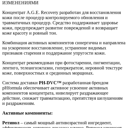
ИЗМЕНЕНИЯМИ
Концентрат A.G.E. Recovery разработан для восстановления
кожи после процедур контролируемого обновления и
травматичных процедур. Средство поддерживает здоровье
кожи, предупреждает развитие повреждений и возвращает
коже красоту и ровный тон.
Комбинация активных компонентов синергична и направлена
на ускоренное восстановление, устранение видимых
признаков старения и поддержание упругости кожи.
Концентрат рекомендован при фотостарении, пигментации,
лентиго, телеангиэктазии, гиперкератозе, неровной текстуре
коже, поверхностных и срединных морщинах.
Система доставки
PH-DVC™
разработанная брендом
pHformula обеспечивает активное усвоение активных
компонентов концентрата, нивелирует раздражающее
действие, снижает травматизацию, препятствуя шелушениям
и раздражениям.
Активные компоненты:
Ретинол
– самый мощный антивозрастной ингредиент,
эффективность которого доказана научно. Ретинол улучшает