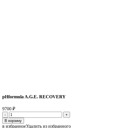
pHformula A.G.E. RECOVERY
9700
₽
Количество
товара
В корзину
pHformula
в избранное
Удалить из избранного