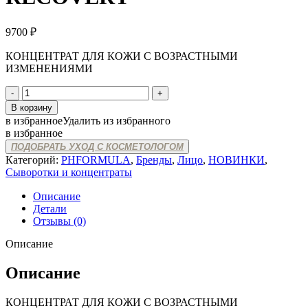
9700
₽
КОНЦЕНТРАТ ДЛЯ КОЖИ С ВОЗРАСТНЫМИ
ИЗМЕНЕНИЯМИ
Количество
товара
В корзину
pHformula
в избранное
Удалить из избранного
A.G.E.
в избранное
RECOVERY
ПОДОБРАТЬ УХОД С КОСМЕТОЛОГОМ
Категорий:
PHFORMULA
,
Бренды
,
Лицо
,
НОВИНКИ
,
Сыворотки и концентраты
Описание
Детали
Отзывы (0)
Описание
Описание
КОНЦЕНТРАТ ДЛЯ КОЖИ С ВОЗРАСТНЫМИ