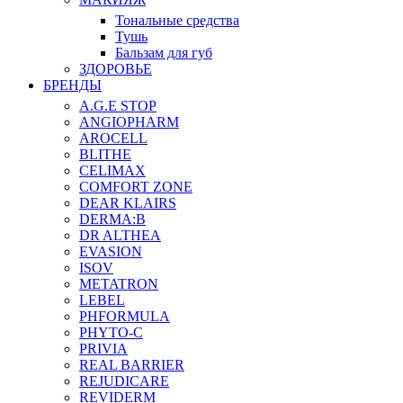
Тональные средства
Тушь
Бальзам для губ
ЗДОРОВЬЕ
БРЕНДЫ
A.G.E STOP
ANGIOPHARM
AROCELL
BLITHE
CELIMAX
COMFORT ZONE
DEAR KLAIRS
DERMA:B
DR ALTHEA
EVASION
ISOV
METATRON
LEBEL
PHFORMULA
PHYTO-C
PRIVIA
REAL BARRIER
REJUDICARE
REVIDERM