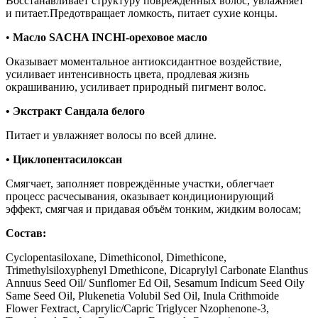
Восстанавливает структуру поврежденных волос, увлажняет
и питает.Предотвращает ломкость, питает сухие концы.
•
Масло SACHA INCHI-ореховое масло
Оказывает моментальное антиоксидантное воздействие,
усиливает интенсивность цвета, продлевая жизнь
окрашиванию, усиливает природный пигмент волос.
• Экстракт Сандала белого
Питает и увлажняет волосы по всей длине.
• Циклопентасилоксан
Смягчает, заполняет повреждённые участки, облегчает
процесс расчесывания, оказывает кондиционирующий
эффект, смягчая и придавая объём тонким, жидким волосам;
Состав:
Cyclopentasiloxane, Dimethiconol, Dimethicone,
Trimethylsiloxyphenyl Dmethicone, Dicaprylyl Carbonate Elanthus
Annuus Seed Oil/ Sunflomer Ed Oil, Sesamum Indicum Seed Oily
Same Seed Oil, Plukenetia Volubil Sed Oil, Inula Crithmoide
Flower Fextract, Caprylic/Capric Triglycer Nzophenone-3,