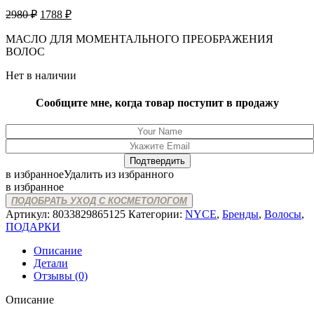
Первоначальная
Текущая
2980
₽
1788
₽
цена
цена:
составляла
МАСЛО ДЛЯ МОМЕНТАЛЬНОГО ПРЕОБРАЖЕНИЯ
1788 ₽.
ВОЛОС
2980 ₽.
Нет в наличии
Сообщите мне, когда товар поступит в продажу
в избранное
Удалить из избранного
в избранное
ПОДОБРАТЬ УХОД С КОСМЕТОЛОГОМ
Артикул:
8033829865125
Категории:
NYCE
,
Бренды
,
Волосы
,
ПОДАРКИ
Описание
Детали
Отзывы (0)
Описание