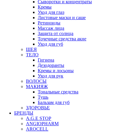
Сыворотки и концентраты
Кремы
Уход для глаз
Листовые маски и саше
Ретиноиды
Массаж лица
Защита от солнца
Точечные средства акне
Уход для губ
ШЕЯ
ТЕЛО
Гигиена
Дезодоранты
Кремы и лосьоны
Уход для рук
ВОЛОСЫ
МАКИЯЖ
Тональные средства
Тушь
Бальзам для губ
ЗДОРОВЬЕ
БРЕНДЫ
A.G.E STOP
ANGIOPHARM
AROCELL