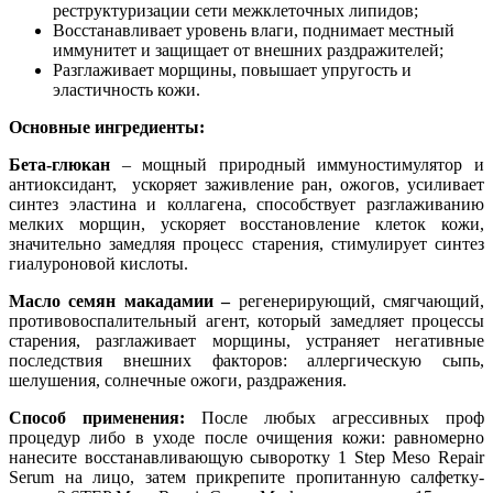
реструктуризации сети межклеточных липидов;
Восстанавливает уровень влаги, поднимает местный
иммунитет и защищает от внешних раздражителей;
Разглаживает морщины, повышает упругость и
эластичность кожи.
Основные ингредиенты:
Бета-глюкан
– мощный природный иммуностимулятор и
антиоксидант, ускоряет заживление ран, ожогов, усиливает
синтез эластина и коллагена, способствует разглаживанию
мелких морщин, ускоряет восстановление клеток кожи,
значительно замедляя процесс старения, стимулирует синтез
гиалуроновой кислоты.
Масло семян макадамии –
регенерирующий, смягчающий,
противовоспалительный агент, который замедляет процессы
старения, разглаживает морщины, устраняет негативные
последствия внешних факторов: аллергическую сыпь,
шелушения, солнечные ожоги, раздражения.
Способ применения:
После любых агрессивных проф
процедур либо в уходе после очищения кожи: равномерно
нанесите восстанавливающую сыворотку 1 Step Meso Repair
Serum на лицо, затем прикрепите пропитанную салфетку-