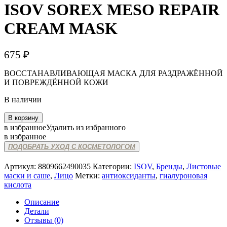
ISOV SOREX MESO REPAIR
CREAM MASK
675
₽
ВОССТАНАВЛИВАЮЩАЯ МАСКА ДЛЯ РАЗДРАЖЁННОЙ
И ПОВРЕЖДЁННОЙ КОЖИ
В наличии
Количество
В корзину
товара
в избранное
Удалить из избранного
ISOV
в избранное
SOREX
ПОДОБРАТЬ УХОД С КОСМЕТОЛОГОМ
MESO
REPAIR
Артикул:
8809662490035
Категории:
ISOV
,
Бренды
,
Листовые
CREAM
маски и саше
,
Лицо
Метки:
антиоксиданты
,
гиалуроновая
MASK
кислота
Описание
Детали
Отзывы (0)