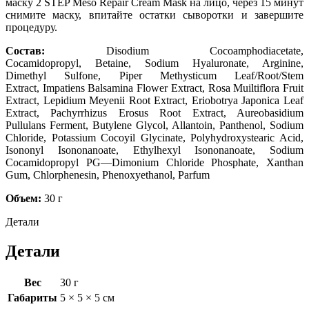
маску 2 STEP Meso Repair Cream Mask на лицо, через 15 минут
снимите маску, впитайте остатки сыворотки и завершите
процедуру.
Состав
:
Disodium Cocoamphodiacetate,
Cocamidopropyl, Betaine, Sodium Hyaluronate, Arginine,
Dimethyl Sulfone, Piper Methysticum Leaf/Root/Stem
Extract, Impatiens Balsamina Flower Extract, Rosa Muiltiflora Fruit
Extract, Lepidium Meyenii Root Extract, Eriobotrya Japonica Leaf
Extract, Pachyrrhizus Erosus Root Extract, Aureobasidium
Pullulans Ferment, Butylene Glycol, Allantoin, Panthenol, Sodium
Chloride, Potassium Cocoyil Glycinate, Polyhydroxystearic Acid,
Isononyl Isononanoate, Ethylhexyl Isononanoate, Sodium
Cocamidopropyl PG—Dimonium Chloride Phosphate, Xanthan
Gum, Chlorphenesin, Phenoxyethanol, Parfum
Объем:
30 г
Детали
Детали
Вес
30 г
Габариты
5 × 5 × 5 см