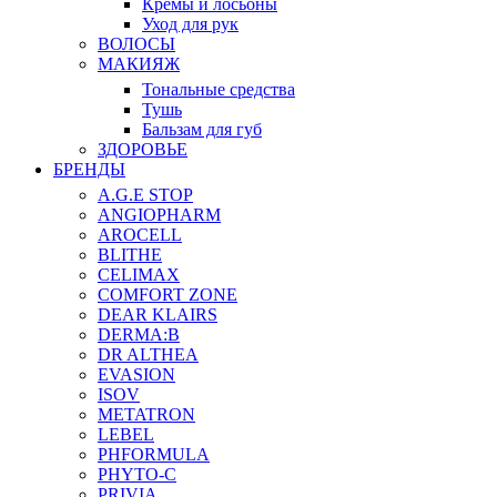
Кремы и лосьоны
Уход для рук
ВОЛОСЫ
МАКИЯЖ
Тональные средства
Тушь
Бальзам для губ
ЗДОРОВЬЕ
БРЕНДЫ
A.G.E STOP
ANGIOPHARM
AROCELL
BLITHE
CELIMAX
COMFORT ZONE
DEAR KLAIRS
DERMA:B
DR ALTHEA
EVASION
ISOV
METATRON
LEBEL
PHFORMULA
PHYTO-C
PRIVIA