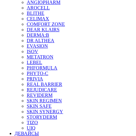
ANGIOPHARM
AROCELL
BLITHE
CELIMAX
COMFORT ZONE
DEAR KLAIRS
DERMA:B
DR ALTHEA
EVASION
ISOV
METATRON
LEBEL
PHFORMULA
PHYTO-C
PRIVIA
REAL BARRIER
REJUDICARE
REVIDERM
SKIN REGIMEN
SKIN SAFE
SKIN SYNERGY
STORYDERM
TIZO
UIQ
ДЕВАЙСЫ