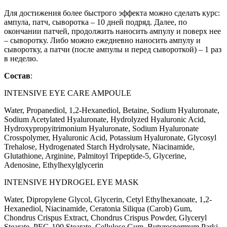
Для достижения более быстрого эффекта можно сделать курс:
ампула, патч, сыворотка – 10 дней подряд. Далее, по
окончании патчей, продолжить наносить ампулу и поверх нее
– сыворотку. Либо можно ежедневно наносить ампулу и
сыворотку, а патчи (после ампулы и перед сывороткой) – 1 раз
в неделю.
Состав
:
INTENSIVE EYE CARE AMPOULE
Water, Propanediol, 1,2-Hexanediol, Betaine, Sodium Hyaluronate,
Sodium Acetylated Hyaluronate, Hydrolyzed Hyaluronic Acid,
Hydroxypropyitrimonium Hyaluronate, Sodium Hyaluronate
Crosspolymer, Hyaluronic Acid, Potassium Hyaluronate, Glycosyl
Trehalose, Hydrogenated Starch Hydrolysate, Niacinamide,
Glutathione, Arginine, Palmitoyl Tripeptide-5, Glycerine,
Adenosine, Ethylhexylglycerin
INTENSIVE HYDROGEL EYE MASK
Water, Dipropylene Glycol, Glycerin, Cetyl Ethylhexanoate, 1,2-
Hexanediol, Niacinamide, Ceratonia Siliqua (Carob) Gum,
Chondrus Crispus Extract, Chondrus Crispus Powder, Glyceryl
Stearate, PEG-100 Stearate, Cellulose Gum, Butyrospermum Parki