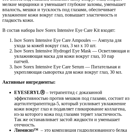
мелкие морщинки и уменьшает глубокие заломы, уменьшает
впалость, мешки и тусклость под глазами, обеспечивает
увлажнение кожи вокруг глаз, повышает эластичность и
гладкость кожи.
В состав набора Isov Sorex Intensive Eye Care Kit входят:
Isov Sorex Intensive Eye Care Ampoules — Ампула для
ухода за кожей вокруг глаз, 3 мл x 10 шт.
Isov Sorex Intensive Hydrogel Eye Mask — Осветляющая и
увлажняющая маска для кожи вокруг глаз, 10 пар
патчей.
Isov Sorex Intensive Eye Care Serum — Питательная и
укрепляющая сыворотка для кожи вокруг глаз, 30 мл.
Активные ингредиенты:
EYESERYLⓇ
– тетрапептид с доказанной
эффективностью против мешков под глазами, состоит из
ацетилтетрапептида-5, который усиливает увлажнение
кожи вокруг глаз и подавляет гликирование коллагена,
из-за которого кожа под глазами теряет эластичность.
Так же останавливает застой жидкости и уменьшает
отечность.
Люмисиз™️
– это композиция гидролизованного белка