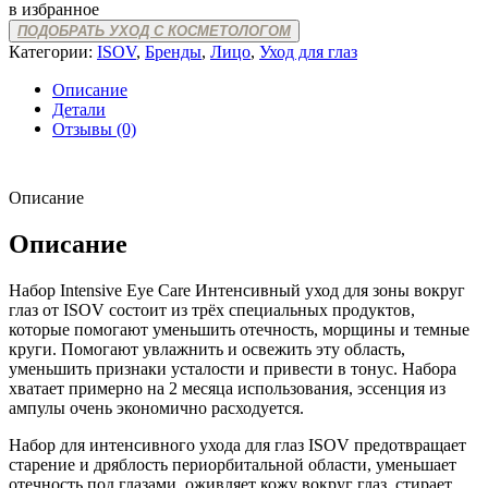
в избранное
ПОДОБРАТЬ УХОД С КОСМЕТОЛОГОМ
Категории:
ISOV
,
Бренды
,
Лицо
,
Уход для глаз
Описание
Детали
Отзывы (0)
Описание
Описание
Набор Intensive Eye Care Интенсивный уход для зоны вокруг
глаз от ISOV состоит из трёх специальных продуктов,
которые помогают уменьшить отечность, морщины и темные
круги. Помогают увлажнить и освежить эту область,
уменьшить признаки усталости и привести в тонус. Набора
хватает примерно на 2 месяца использования, эссенция из
ампулы очень экономично расходуется.
Набор для интенсивного ухода для глаз ISOV предотвращает
старение и дряблость периорбитальной области, уменьшает
отечность под глазами, оживляет кожу вокруг глаз, стирает