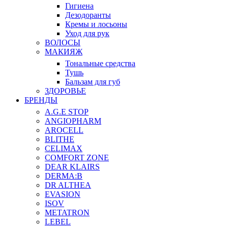
Гигиена
Дезодоранты
Кремы и лосьоны
Уход для рук
ВОЛОСЫ
МАКИЯЖ
Тональные средства
Тушь
Бальзам для губ
ЗДОРОВЬЕ
БРЕНДЫ
A.G.E STOP
ANGIOPHARM
AROCELL
BLITHE
CELIMAX
COMFORT ZONE
DEAR KLAIRS
DERMA:B
DR ALTHEA
EVASION
ISOV
METATRON
LEBEL