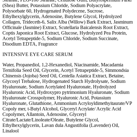
(Shea) Butter, Potassium Chloride, Sodium Polyacrylate,
Polysorbate 60, Hydrogenated Polydecene, Sucrose,
Ethylhexylglycerin, Adenosine, Butylene Glycol, Hydrolyzed
Collagen, Trideceth-6, Salix Alba (Willow) Bark Extract, Jasminum
Officinale (Jasmine) Extract, Scutellaria Baicalensis Root Extract,
Coptis Japonica Root Extract, Glucose, Hydrolyzed Pea Protein,
Acetyl Tetrapeptide-5, Sodium Chloride, Sodium Succinate,
Disodium EDTA, Fragrance
INTENSIVE EYE CARE SERUM
Water, Propanediol, 1,2-Hexanediol, Niacinamide, Macadamia
Ternifolia Seed Oil, Glycerin, Acetyl Tetrapeptide-5, Simmondsia
Chinensis (Jojoba) Seed Oil, Centella Asiatica Extract, Betaine,
Glycosyl Trehalose, Hydrogenated Starch Hydrolysate, Sodium
Hyaluronate, Sodium Acetylated Hyaluronate, Hydrolyzed
Hyaluronic Acid, Hydroxypro pytrimonium Hyaluronate, Sodium
Hyaluronate Crosspolymer, Hyaluronic Acid, Potassium
Hyaluronate, Glutathione, Ammonium Acryloyldimethyitaurate/VP
Copoly mer, t-Butyl Alcohol, Glyceryl Acrylate/ Acrylic Acid
Copolymer, Allantoin, Adenosine, Glyceryl
Citrate/Lactate/Linoleate/Oleate, Butylene Glycol,
Ethylhexylglycerin, Lavan dula Angustifolia (Lavender) Oil,
Linalool