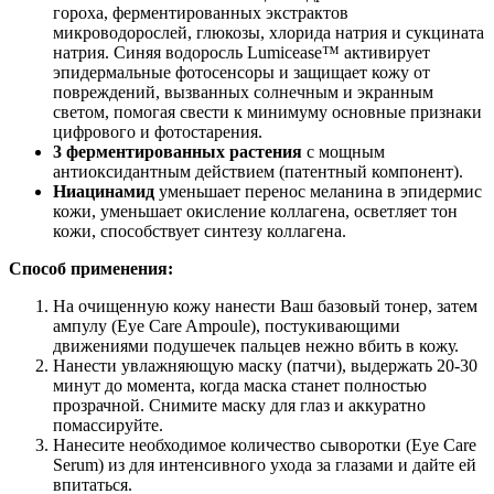
гороха, ферментированных экстрактов
микроводорослей, глюкозы, хлорида натрия и сукцината
натрия. Синяя водоросль Lumicease™️ активирует
эпидермальные фотосенсоры и защищает кожу от
повреждений, вызванных солнечным и экранным
светом, помогая свести к минимуму основные признаки
цифрового и фотостарения.
3 ферментированных растения
с мощным
антиоксидантным действием (патентный компонент).
Ниацинамид
уменьшает перенос меланина в эпидермис
кожи, уменьшает окисление коллагена, осветляет тон
кожи, способствует синтезу коллагена.
Способ применения:
На очищенную кожу нанести Ваш базовый тонер, затем
ампулу (Eye Care Ampoule), постукивающими
движениями подушечек пальцев нежно вбить в кожу.
Нанести увлажняющую маску (патчи), выдержать 20-30
минут до момента, когда маска станет полностью
прозрачной. Снимите маску для глаз и аккуратно
помассируйте.
Нанесите необходимое количество сыворотки (Eye Care
Serum) из для интенсивного ухода за глазами и дайте ей
впитаться.