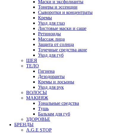
Маски и эксфолианты
Тонеры и эссенции
Сыворотки и концентраты
Кремы
Уход для глаз
Листовые маски и саше
Ретиноиды
Массаж лица
Защита от солнца
Точечные средства акне
Уход для губ
ШЕЯ
ТЕЛО
Гигиена
Дезодоранты
Кремы и лосьоны
Уход для рук
ВОЛОСЫ
МАКИЯЖ
Тональные средства
Тушь
Бальзам для губ
ЗДОРОВЬЕ
БРЕНДЫ
A.G.E STOP