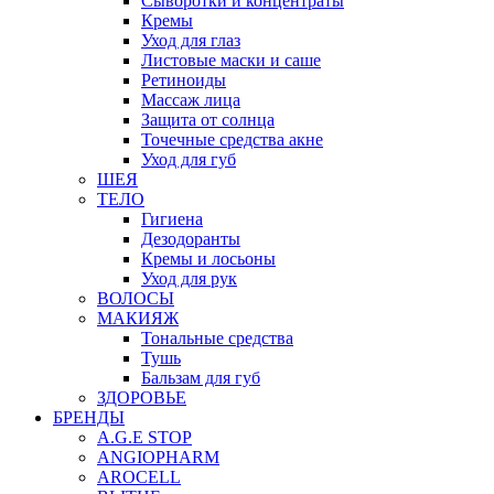
Сыворотки и концентраты
Кремы
Уход для глаз
Листовые маски и саше
Ретиноиды
Массаж лица
Защита от солнца
Точечные средства акне
Уход для губ
ШЕЯ
ТЕЛО
Гигиена
Дезодоранты
Кремы и лосьоны
Уход для рук
ВОЛОСЫ
МАКИЯЖ
Тональные средства
Тушь
Бальзам для губ
ЗДОРОВЬЕ
БРЕНДЫ
A.G.E STOP
ANGIOPHARM
AROCELL