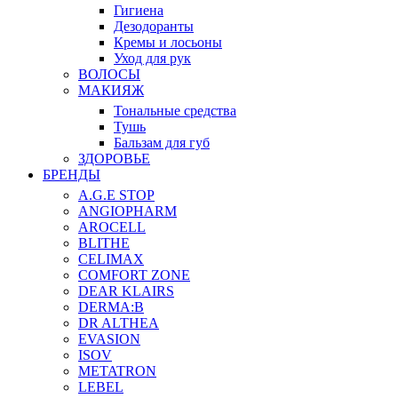
Гигиена
Дезодоранты
Кремы и лосьоны
Уход для рук
ВОЛОСЫ
МАКИЯЖ
Тональные средства
Тушь
Бальзам для губ
ЗДОРОВЬЕ
БРЕНДЫ
A.G.E STOP
ANGIOPHARM
AROCELL
BLITHE
CELIMAX
COMFORT ZONE
DEAR KLAIRS
DERMA:B
DR ALTHEA
EVASION
ISOV
METATRON
LEBEL