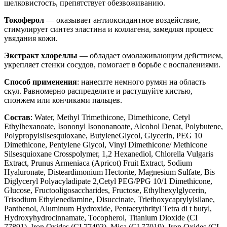
шелковистость, препятствует обезвоживанию.
Токоферол
— оказывает антиоксидантное воздействие,
стимулирует синтез эластина и коллагена, замедляя процесс
увядания кожи.
Экстракт хлореллы
— обладает омолаживающим действием,
укрепляет стенки сосудов, помогает в борьбе с воспалениями.
Способ применения
: нанесите немного румян на область
скул. Равномерно распределите и растушуйте кистью,
спонжем или кончиками пальцев.
Состав
: Water, Methyl Trimethicone, Dimethicone, Cetyl
Ethylhexanoate, Isononyl Isononanoate, Alcohol Denat, Polybutene,
Polypropylsilsesquioxane, ButyleneGlycol, Glycerin, PEG 10
Dimethicone, Pentylene Glycol, Vinyl Dimethicone/ Methicone
Silsesquioxane Crosspolymer, 1,2 Hexanediol, Chlorella Vulgaris
Extract, Prunus Armeniaca (Apricot) Fruit Extract, Sodium
Hyaluronate, Disteardimonium Hectorite, Magnesium Sulfate, Bis
Diglyceryl Polyacyladipate 2,Cetyl PEG/PPG 10/1 Dimethicone,
Glucose, Fructooligosaccharides, Fructose, Ethylhexylglycerin,
Trisodium Ethylenediamine, Disuccinate, Triethoxycaprylylsilane,
Panthenol, Aluminum Hydroxide, Pentaerythrityl Tetra di t butyl,
Hydroxyhydrocinnamate, Tocopherol, Titanium Dioxide (CI
77891), Iron Oxides (CI 77492), Mica (CI 77019), Iron Oxides (CI