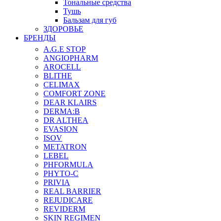
Тональные средства
Тушь
Бальзам для губ
ЗДОРОВЬЕ
БРЕНДЫ
A.G.E STOP
ANGIOPHARM
AROCELL
BLITHE
CELIMAX
COMFORT ZONE
DEAR KLAIRS
DERMA:B
DR ALTHEA
EVASION
ISOV
METATRON
LEBEL
PHFORMULA
PHYTO-C
PRIVIA
REAL BARRIER
REJUDICARE
REVIDERM
SKIN REGIMEN