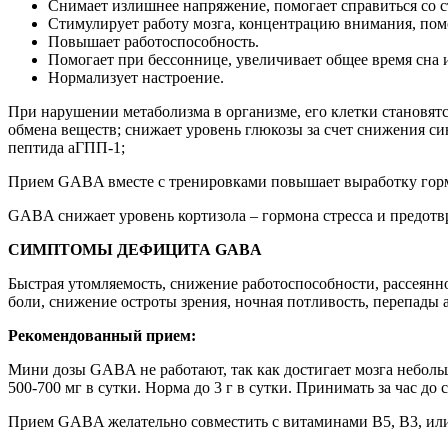
Снимает излишнее напряжение, помогает справиться со с
Стимулирует работу мозга, концентрацию внимания, пом
Повышает работоспособность.
Помогает при бессоннице, увеличивает общее время сна 
Нормализует настроение.
При нарушении метаболизма в организме, его клетки становя
обмена веществ; снижает уровень глюкозы за счет снижения с
пептида аГПП-1;
Прием GABA вместе с тренировками повышает выработку горм
GABA снижает уровень кортизола – гормона стресса и предотв
СИМПТОМЫ ДЕФИЦИТА GABA
Быстрая утомляемость, снижение работоспособности, рассеянн
боли, снижение остроты зрения, ночная потливость, перепады 
Рекомендованный прием:
Мини дозы GABA не работают, так как достигает мозга неболь
500-700 мг в сутки. Норма до 3 г в сутки. Принимать за час до
Прием GABA желательно совместить с витаминами В5, В3, или В