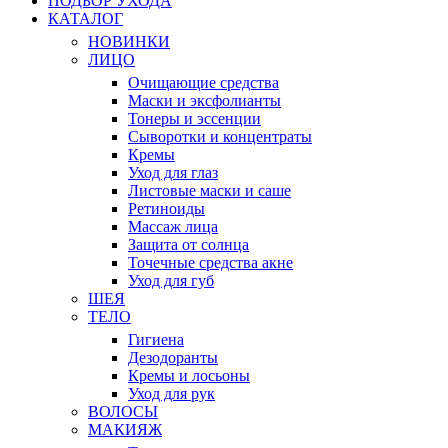
ПОДБОР УХОДА
КАТАЛОГ
НОВИНКИ
ЛИЦО
Очищающие средства
Маски и эксфолианты
Тонеры и эссенции
Сыворотки и концентраты
Кремы
Уход для глаз
Листовые маски и саше
Ретиноиды
Массаж лица
Защита от солнца
Точечные средства акне
Уход для губ
ШЕЯ
ТЕЛО
Гигиена
Дезодоранты
Кремы и лосьоны
Уход для рук
ВОЛОСЫ
МАКИЯЖ