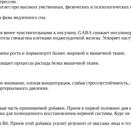
трессом.
огает при высоких умственных, физических и психологических 
и фазы медленного сна.
тся менее чувствительными к инсулину. GABA снижает инсулино
интеза глюкагона клетками поджелудочной железы. Ускоряет нас
она роста и нормализует баланс жировой и мышечной ткани.
ращает процессы распада белка мышечной ткани.
ое внимание, плохая концентрация, слабая стрессоустойчивость
артериального давления.
шая часть принимаемой добавки. Прием в первой половине дня м
 сна для полноценного восстановления нервной системы. Курс не 
6. Прием этой добавки усилит результат от массажа лица и тел