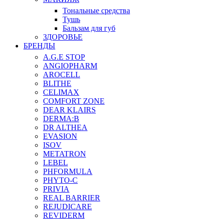
Тональные средства
Тушь
Бальзам для губ
ЗДОРОВЬЕ
БРЕНДЫ
A.G.E STOP
ANGIOPHARM
AROCELL
BLITHE
CELIMAX
COMFORT ZONE
DEAR KLAIRS
DERMA:B
DR ALTHEA
EVASION
ISOV
METATRON
LEBEL
PHFORMULA
PHYTO-C
PRIVIA
REAL BARRIER
REJUDICARE
REVIDERM