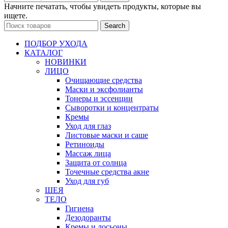
Начните печатать, чтобы увидеть продукты, которые вы
ищете.
Search
ПОДБОР УХОДА
КАТАЛОГ
НОВИНКИ
ЛИЦО
Очищающие средства
Маски и эксфолианты
Тонеры и эссенции
Сыворотки и концентраты
Кремы
Уход для глаз
Листовые маски и саше
Ретиноиды
Массаж лица
Защита от солнца
Точечные средства акне
Уход для губ
ШЕЯ
ТЕЛО
Гигиена
Дезодоранты
Кремы и лосьоны