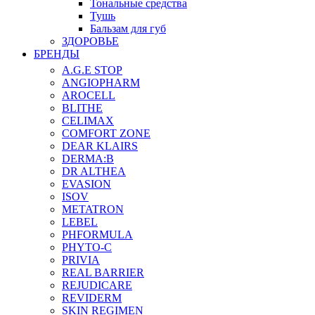
Тональные средства
Тушь
Бальзам для губ
ЗДОРОВЬЕ
БРЕНДЫ
A.G.E STOP
ANGIOPHARM
AROCELL
BLITHE
CELIMAX
COMFORT ZONE
DEAR KLAIRS
DERMA:B
DR ALTHEA
EVASION
ISOV
METATRON
LEBEL
PHFORMULA
PHYTO-C
PRIVIA
REAL BARRIER
REJUDICARE
REVIDERM
SKIN REGIMEN