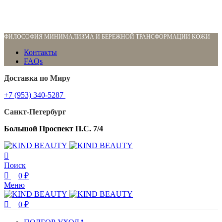
0
0
0
ФИЛОСОФИЯ МИНИМАЛИЗМА И БЕРЕЖНОЙ ТРАНСФОРМАЦИИ КОЖИ
Контакты
FAQs
Доставка по Миру
+7 (953) 340-5287
Санкт-Петербург
Большой Проспект П.С. 7/4
Поиск
0
₽
Меню
0
₽