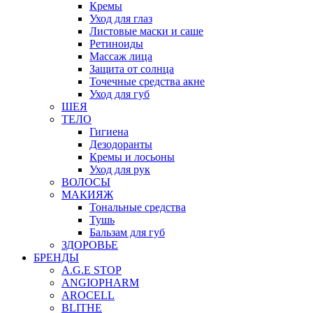
Кремы
Уход для глаз
Листовые маски и саше
Ретиноиды
Массаж лица
Защита от солнца
Точечные средства акне
Уход для губ
ШЕЯ
ТЕЛО
Гигиена
Дезодоранты
Кремы и лосьоны
Уход для рук
ВОЛОСЫ
МАКИЯЖ
Тональные средства
Тушь
Бальзам для губ
ЗДОРОВЬЕ
БРЕНДЫ
A.G.E STOP
ANGIOPHARM
AROCELL
BLITHE