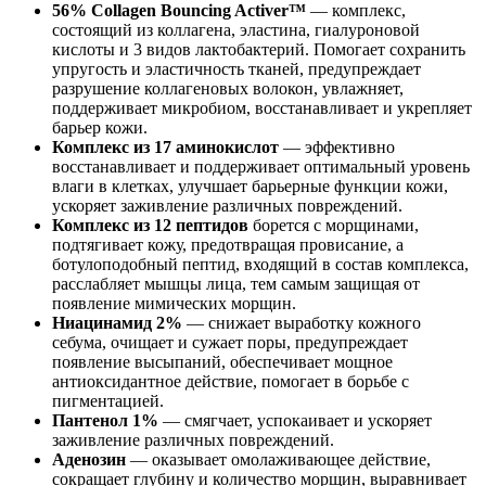
56% Collagen Bouncing Activer™
— комплекс,
состоящий из коллагена, эластина, гиалуроновой
кислоты и 3 видов лактобактерий. Помогает сохранить
упругость и эластичность тканей, предупреждает
разрушение коллагеновых волокон, увлажняет,
поддерживает микробиом, восстанавливает и укрепляет
барьер кожи.
Комплекс из 17 аминокислот
— эффективно
восстанавливает и поддерживает оптимальный уровень
влаги в клетках, улучшает барьерные функции кожи,
ускоряет заживление различных повреждений.
Комплекс из 12 пептидов
борется с морщинами,
подтягивает кожу, предотвращая провисание, а
ботулоподобный пептид, входящий в состав комплекса,
расслабляет мышцы лица, тем самым защищая от
появление мимических морщин.
Ниацинамид 2%
— снижает выработку кожного
себума, очищает и сужает поры, предупреждает
появление высыпаний, обеспечивает мощное
антиоксидантное действие, помогает в борьбе с
пигментацией.
Пантенол 1%
— смягчает, успокаивает и ускоряет
заживление различных повреждений.
Аденозин
— оказывает омолаживающее действие,
сокращает глубину и количество морщин, выравнивает