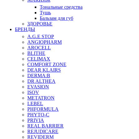
Тональные средства
Тушь
Бальзам для губ
ЗДОРОВЬЕ
БРЕНДЫ
A.G.E STOP
ANGIOPHARM
AROCELL
BLITHE
CELIMAX
COMFORT ZONE
DEAR KLAIRS
DERMA:B
DR ALTHEA
EVASION
ISOV
METATRON
LEBEL
PHFORMULA
PHYTO-C
PRIVIA
REAL BARRIER
REJUDICARE
REVIDERM