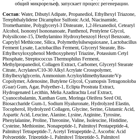
общий микрорельеф, запускает процесс регенерации.
Состав
: Water, Dibutyl Adipate, Propanediol, Ethylhexyl Triazone,
Terephthalylidene Dicamphor Sulfonic Acid, Niacinamide,
Tromethamine, Polyglyceryl-3 Distearate, 1,2-Hexanediol, Cetearyl
Alcohol, Isononyl Isononanoate, Panthenol, Pentylene Glycol,
Polysilicone-15, Diethylamino Hydroxybenzoyl Hexyl Benzoate,
Caprylyl Methicone, Silica, Polymethylsilsesquioxane, Lactobacillus
Ferment Lysate, Lactobacillus Ferment, Glyceryl Stearate, Bis-
Ethylhexyloxyphenol Methoxyphenyl Triazine, Potassium Cetyl
Phosphate, Streptococcus Thermophilus Ferment,
Methylpropanediol, Collagen Extract, Carbomer, Glyceryl Stearate
Citrate, Acrylates/C10-30 Alkyl Acrylate Crosspolymer,
Ethylhexylglycerin, Ammonium Acryloyldimethyltaurate/Vp
Copolymer, Adenosine, Butylene Glycol, Cyamopsis Tetragonoloba
(Guar) Gum, Agar, Polyether-1, Eclipta Prostrata Extract,
Hydrogenated Lecithin, Melia Azadirachta Leaf Extract,
Cyanocobalamin, Xanthan Gum, Moringa Oleifera Seed Oil,
Biosaccharide Gum-1, Sodium Hyaluronate, Hydrolyzed Elastin,
Tocopherol, Hydrolyzed Collagen, Glycine, Serine, Glutamic Acid,
Aspartic Acid, Leucine, Alanine, Lysine, Arginine, Tyrosine,
Phenylalanine, Proline, Threonine, Valine, Isoleucine, Histidine,
Cysteine, Methionine, Nonapeptide-1, Palmitoyl Pentapeptide-4,
Palmitoyl Tetrapeptide-7, Acetyl Tetrapeptide-2, Ascorbic Acid
Polypeptide, Tripeptide-1, Palmitoyl Tripeptide-5, Palmitoyl