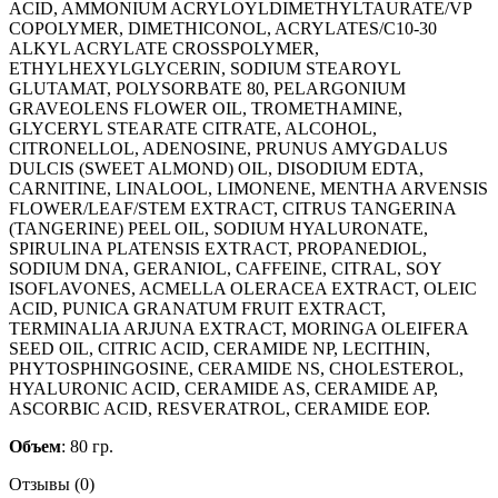
ACID, AMMONIUM ACRYLOYLDIMETHYLTAURATE/VP
COPOLYMER, DIMETHICONOL, ACRYLATES/C10-30
ALKYL ACRYLATE CROSSPOLYMER,
ETHYLHEXYLGLYCERIN, SODIUM STEAROYL
GLUTAMAT, POLYSORBATE 80, PELARGONIUM
GRAVEOLENS FLOWER OIL, TROMETHAMINE,
GLYCERYL STEARATE CITRATE, ALCOHOL,
CITRONELLOL, ADENOSINE, PRUNUS AMYGDALUS
DULCIS (SWEET ALMOND) OIL, DISODIUM EDTA,
CARNITINE, LINALOOL, LIMONENE, MENTHA ARVENSIS
FLOWER/LEAF/STEM EXTRACT, CITRUS TANGERINA
(TANGERINE) PEEL OIL, SODIUM HYALURONATE,
SPIRULINA PLATENSIS EXTRACT, PROPANEDIOL,
SODIUM DNA, GERANIOL, CAFFEINE, CITRAL, SOY
ISOFLAVONES, ACMELLA OLERACEA EXTRACT, OLEIC
ACID, PUNICA GRANATUM FRUIT EXTRACT,
TERMINALIA ARJUNA EXTRACT, MORINGA OLEIFERA
SEED OIL, CITRIC ACID, CERAMIDE NP, LECITHIN,
PHYTOSPHINGOSINE, CERAMIDE NS, CHOLESTEROL,
HYALURONIC ACID, CERAMIDE AS, CERAMIDE AP,
ASCORBIC ACID, RESVERATROL, CERAMIDE EOP.
Объем
: 80 гр.
Отзывы (0)