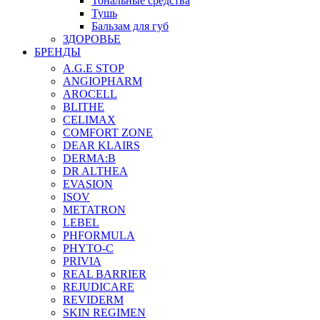
Тональные средства
Тушь
Бальзам для губ
ЗДОРОВЬЕ
БРЕНДЫ
A.G.E STOP
ANGIOPHARM
AROCELL
BLITHE
CELIMAX
COMFORT ZONE
DEAR KLAIRS
DERMA:B
DR ALTHEA
EVASION
ISOV
METATRON
LEBEL
PHFORMULA
PHYTO-C
PRIVIA
REAL BARRIER
REJUDICARE
REVIDERM
SKIN REGIMEN