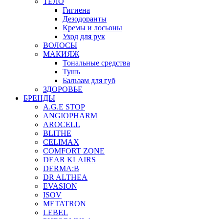
ТЕЛО
Гигиена
Дезодоранты
Кремы и лосьоны
Уход для рук
ВОЛОСЫ
МАКИЯЖ
Тональные средства
Тушь
Бальзам для губ
ЗДОРОВЬЕ
БРЕНДЫ
A.G.E STOP
ANGIOPHARM
AROCELL
BLITHE
CELIMAX
COMFORT ZONE
DEAR KLAIRS
DERMA:B
DR ALTHEA
EVASION
ISOV
METATRON
LEBEL