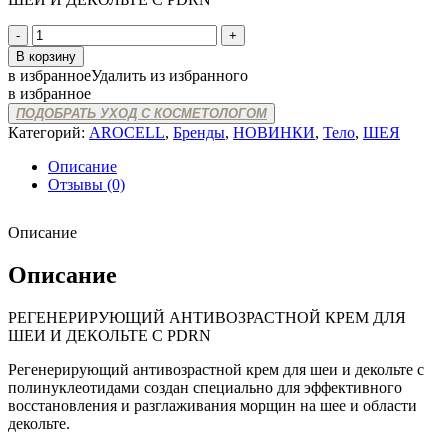
Количество
товара
В корзину
AROCELL
в избранное
Удалить из избранного
SUPER
в избранное
NECK
ПОДОБРАТЬ УХОД С КОСМЕТОЛОГОМ
CREAM
Категорий:
AROCELL
,
Бренды
,
НОВИНКИ
,
Тело
,
ШЕЯ
Описание
Отзывы (0)
Описание
Описание
РЕГЕНЕРИРУЮЩИЙ АНТИВОЗРАСТНОЙ КРЕМ ДЛЯ
ШЕИ И ДЕКОЛЬТЕ С PDRN
Регенерирующий антивозрастной крем для шеи и декольте с
полинуклеотидами создан специально для эффективного
восстановления и разглаживания морщин на шее и области
декольте.