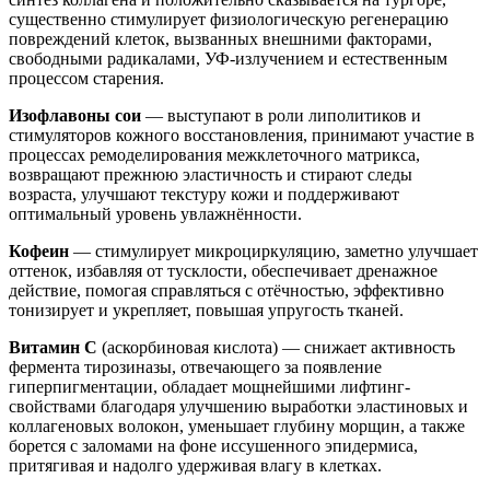
существенно стимулирует физиологическую регенерацию
повреждений клеток, вызванных внешними факторами,
свободными радикалами, УФ-излучением и естественным
процессом старения.
Изофлавоны сои
— выступают в роли липолитиков и
стимуляторов кожного восстановления, принимают участие в
процессах ремоделирования межклеточного матрикса,
возвращают прежнюю эластичность и стирают следы
возраста, улучшают текстуру кожи и поддерживают
оптимальный уровень увлажнённости.
Кофеин
— стимулирует микроциркуляцию, заметно улучшает
оттенок, избавляя от тусклости, обеспечивает дренажное
действие, помогая справляться с отёчностью, эффективно
тонизирует и укрепляет, повышая упругость тканей.
Витамин С
(аскорбиновая кислота) — снижает активность
фермента тирозиназы, отвечающего за появление
гиперпигментации, обладает мощнейшими лифтинг-
свойствами благодаря улучшению выработки эластиновых и
коллагеновых волокон, уменьшает глубину морщин, а также
борется с заломами на фоне иссушенного эпидермиса,
притягивая и надолго удерживая влагу в клетках.