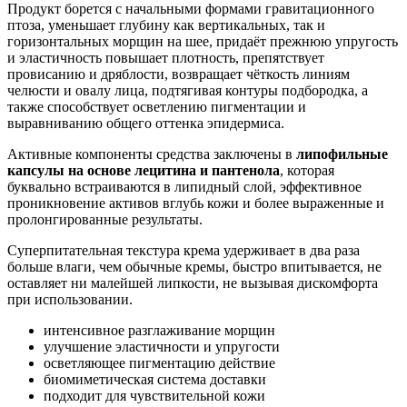
Продукт борется с начальными формами гравитационного
птоза, уменьшает глубину как вертикальных, так и
горизонтальных морщин на шее, придаёт прежнюю упругость
и эластичность повышает плотность, препятствует
провисанию и дряблости, возвращает чёткость линиям
челюсти и овалу лица, подтягивая контуры подбородка, а
также способствует осветлению пигментации и
выравниванию общего оттенка эпидермиса.
Активные компоненты средства заключены в
липофильные
капсулы на основе лецитина
и
пантенола
, которая
буквально встраиваются в липидный слой, эффективное
проникновение активов вглубь кожи и более выраженные и
пролонгированные результаты.
Суперпитательная текстура крема удерживает в два раза
больше влаги, чем обычные кремы, быстро впитывается, не
оставляет ни малейшей липкости, не вызывая дискомфорта
при использовании.
интенсивное разглаживание морщин
улучшение эластичности и упругости
осветляющее пигментацию действие
биомиметическая система доставки
подходит для чувствительной кожи