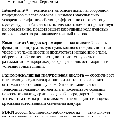
тонкий аромат бергамота
IntenseFirm™
— компонент на основе акмеллы огородной –
природного аналога ботокса. Оказывает максимально
ускоренное лифтинг-действие, эффективно снижает тонус
мускулатуры, избавляя от мимических заломов и препятствуя
их образованию, предотвращает разрушения коллагеновых
волокон, заметно разглаживает кожный покров.
Комплекс из 5 видов керамидов
— налаживает барьерные
функции и эпидермальную вуаль кожного покрова, повышает
уровень увлажнённости и препятствует испарению влаги,
оберегая от обезвоженности, повышает упругость и
разглаживает микрорельеф, сокращая видимость морщин и
устраняя тонкие линии.
Разномолекулярная гиалуроновая кислота
— обеспечивает
интенсивную мультигидратацию и длительно сохраняет
оптимальное состояние увлажнённости, защищая от
трансэпидермальной потери влаги посредством создания
невесомого влагоудерживающего барьера, дарит plump-
эффект, тем самым разглаживая мелкие морщины и наделяя
красивым естественным свечением изнутри.
PDRN лосося
(полидезоксирибонуклеотид) — стимулирует
синтез коллагена и положительно сказывается на тургоре,