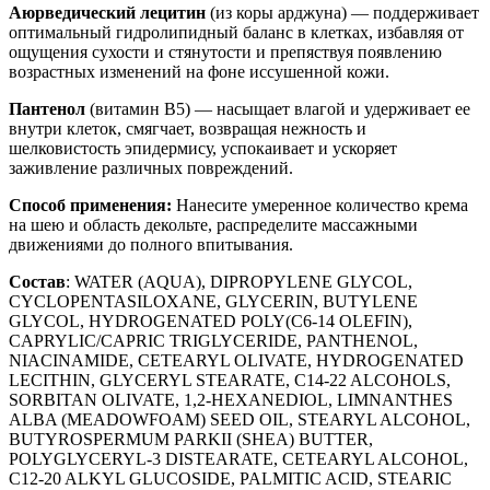
Аюрведический лецитин
(из коры арджуна) — поддерживает
оптимальный гидролипидный баланс в клетках, избавляя от
ощущения сухости и стянутости и препяствуя появлению
возрастных изменений на фоне иссушенной кожи.
Пантенол
(витамин B5) — насыщает влагой и удерживает ее
внутри клеток, смягчает, возвращая нежность и
шелковистость эпидермису, успокаивает и ускоряет
заживление различных повреждений.
Способ применения:
Нанесите умеренное количество крема
на шею и область декольте, распределите массажными
движениями до полного впитывания.
Состав
: WATER (AQUA), DIPROPYLENE GLYCOL,
CYCLOPENTASILOXANE, GLYCERIN, BUTYLENE
GLYCOL, HYDROGENATED POLY(C6-14 OLEFIN),
CAPRYLIC/CAPRIC TRIGLYCERIDE, PANTHENOL,
NIACINAMIDE, CETEARYL OLIVATE, HYDROGENATED
LECITHIN, GLYCERYL STEARATE, C14-22 ALCOHOLS,
SORBITAN OLIVATE, 1,2-HEXANEDIOL, LIMNANTHES
ALBA (MEADOWFOAM) SEED OIL, STEARYL ALCOHOL,
BUTYROSPERMUM PARKII (SHEA) BUTTER,
POLYGLYCERYL-3 DISTEARATE, CETEARYL ALCOHOL,
C12-20 ALKYL GLUCOSIDE, PALMITIC ACID, STEARIC