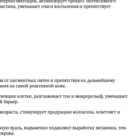
гиперпигментации, активизирует процесс интенсивного
эластина, уменьшает очаги воспаления и препятствует
яя от пигментных пятен и препятствуя их дальнейшему
ния на самой реактивной коже.
вевшие клетки, разглаживает тон и микрорельеф, уменьшает
 барьер.
возраста, стимулирует продукцию коллагена, осветляет и
ьную вуаль, выраженно подавляют выработку меланина, тем
окрова.