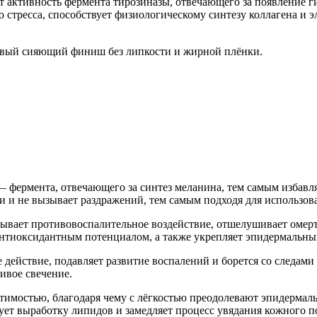
т активность фермента тирозиназы, отвечающего за появление 
о стресса, способствует физиологическому синтезу коллагена и 
сивый сияющий финиш без липкости и жирной плёнки.
 фермента, отвечающего за синтез меланина, тем самым избавл
и не вызывает раздражений, тем самым подходя для использова
зывает противовоспалительное воздействие, отшелушивает омерт
нтиоксидантным потенциалом, а также укрепляет эпидермальный
ействие, подавляет развитие воспалений и борется со следами 
сивое свечение.
имостью, благодаря чему с лёгкостью преодолевают эпидермал
ует выработку липидов и замедляет процесс увядания кожного п