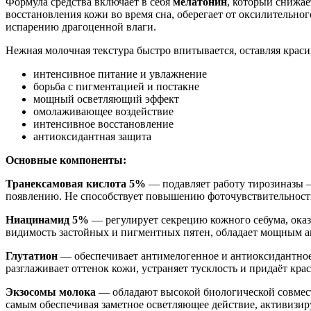
Формула средства включает в себя
мелатонин
, который снижае
восстановления кожи во время сна, оберегает от оксилительног
испарению драгоценной влаги.
Нежная молочная текстура быстро впитывается, оставляя кра
интенсивное питание и увлажнение
борьба с пигментацией и постакне
мощный осветляющий эффект
омолаживающее воздействие
интенсивное восстановление
антиоксидантная защита
Основные компоненты:
Транексамовая кислота 5%
— подавляет работу тирозиназы —
появлению. Не способствует повышению фоточувствительности 
Ниацинамид 5%
— регулирует секрецию кожного себума, ока
видимость застойных и пигментных пятен, обладает мощным а
Глутатион
— обеспечивает антимелогенное и антиоксидантное д
разглаживает оттенок кожи, устраняет тусклость и придаёт кра
Экзосомы молока
— обладают высокой биологической совмест
самым обеспечивая заметное осветляющее действие, активизир