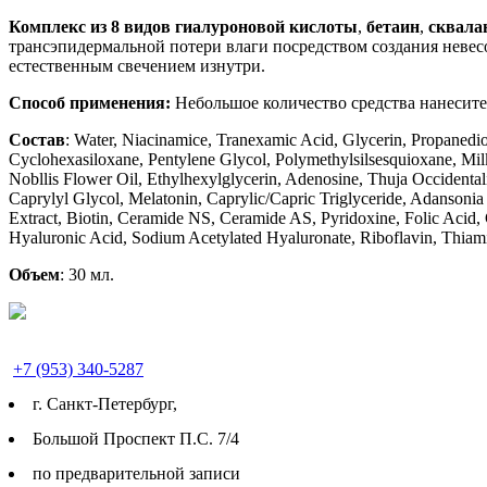
Комплекс из 8 видов гиалуроновой кислоты
,
бетаин
,
сквала
трансэпидермальной потери влаги посредством создания невес
естественным свечением изнутри.
Способ применения:
Небольшое количество средства нанесит
Состав
: Water, Niacinamice, Tranexamic Acid, Glycerin, Propanedio
Cyclohexasiloxane, Pentylene Glycol, Polymethylsilsesquioxane, M
Nobllis Flower Oil, Ethylhexylglycerin, Adenosine, Thuja Occidental
Caprylyl Glycol, Melatonin, Caprylic/Capric Triglyceride, Adansoni
Extract, Biotin, Ceramide NS, Ceramide AS, Pyridoxine, Folic Aci
Hyaluronic Acid, Sodium Acetylated Hyaluronate, Riboflavin, Thia
Объем
: 30 мл.
+7 (953) 340-5287
г. Cанкт-Петербург,
Большой Проспект П.С. 7/4
по предварительной записи