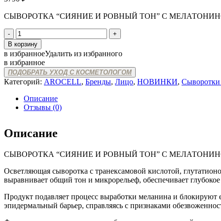
СЫВОРОТКА “СИЯНИЕ И РОВНЫЙ ТОН” С МЕЛАТОНИ
Количество
товара
В корзину
AROCELL
в избранное
Удалить из избранного
MELA
в избранное
TXA
ПОДОБРАТЬ УХОД С КОСМЕТОЛОГОМ
MILKY
Категорий:
AROCELL
,
Бренды
,
Лицо
,
НОВИНКИ
,
Сыворотки 
DROP
AMPOULE
Описание
Отзывы (0)
Описание
СЫВОРОТКА “СИЯНИЕ И РОВНЫЙ ТОН” С МЕЛАТОНИ
Осветляющая сыворотка с транексамовой кислотой, глутатионо
выравнивает общий тон и микрорельеф, обеспечивает глубокое 
Продукт подавляет процесс выработки меланина и блокируют е
эпидермальный барьер, справляясь с признаками обезвоженнос