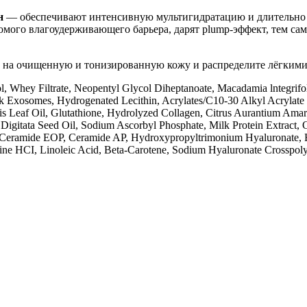
н
— обеспечивают интенсивную мультигидратацию и длительно 
омого влагоудерживающего барьера, дарят plump-эффект, тем с
е на очищенную и тонизированную кожу и распределите лёгки
l, Whey Filtrate, Neopentyl Glycol Diheptanoate, Macadamia lntegrifol
ilk Exosomes, Hydrogenated Lecithin, Acrylates/C10-30 Alkyl Acryla
is Leaf Oil, Glutathione, Hydrolyzed Collagen, Citrus Aurantium Amara
a Digitata Seed Oil, Sodium Ascorbyl Phosphate, Milk Protein Extrac
d, Ceramide EOP, Ceramide AP, Hydroxypropyltrimonium Hyaluronate,
mine HCI, Linoleic Acid, Beta-Carotene, Sodium Hyaluronate Crosspo