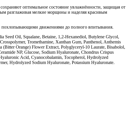
сохраняют оптимальное состояние увлажнённости, защищая от
амым разглаживая мелкие морщины и наделяя красивым
ми похлопывающими движениями до полного впитывания.
ia Seed Oil, Squalane, Betaine, 1,2-Hexanediol, Butylene Glycol,
te Crosspolymer, Tromethamine, Xanthan Gum, Panthenol, Anthemis
 (Bitter Orange) Flower Extract, Polyglyceryl-10 Laurate, Bisabolol,
t, Ceramide NP, Glucose, Sodium Hyaluronate, Chondrus Crispus
 Hyaluronic Acid, Cyanocobalamin, Tocopherol, Hydrоlyzed
lymer, Hydrolyzed Sodium Hyaluronate, Potassium Hyaluronate.