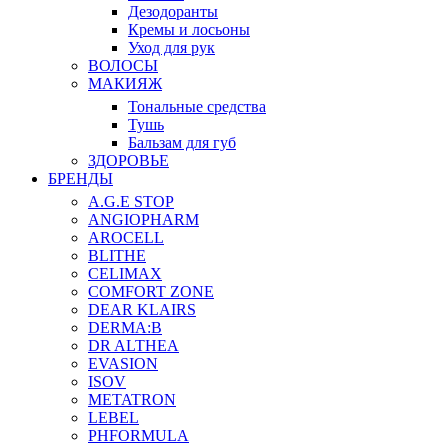
Дезодоранты
Кремы и лосьоны
Уход для рук
ВОЛОСЫ
МАКИЯЖ
Тональные средства
Тушь
Бальзам для губ
ЗДОРОВЬЕ
БРЕНДЫ
A.G.E STOP
ANGIOPHARM
AROCELL
BLITHE
CELIMAX
COMFORT ZONE
DEAR KLAIRS
DERMA:B
DR ALTHEA
EVASION
ISOV
METATRON
LEBEL
PHFORMULA