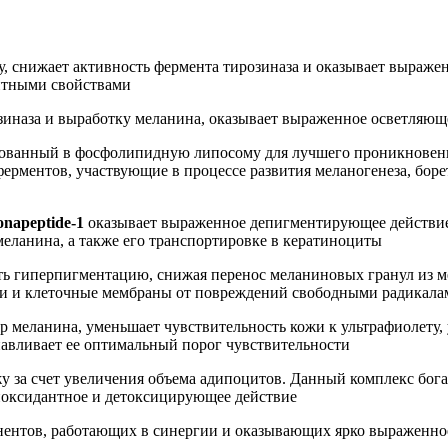
у, снижает активность фермента тирозиназа и оказывает выраже
нтными свойствами
иназа и выработку меланина, оказывает выраженное осветляюще
ованный в фосфолипидную липосому для лучшего проникновени
ерментов, участвующие в процессе развития меланогенеза, боре
napeptide-1
оказывает выраженное депигментирующее действие,
еланина, а также его транспортировке в кератиноциты
ть гиперпигментацию, снижая перенос меланиновых гранул из 
и и клеточные мембраны от повреждений свободными радикала
р меланина, уменьшает чувствительность кожи к ультрафиолету,
навливает ее оптимальный порог чувствительности
у за счет увеличения объема адипоцитов. Данный комплекс бо
тиоксидантное и детоксицирующее действие
онентов, работающих в синергии и оказывающих ярко выраженно