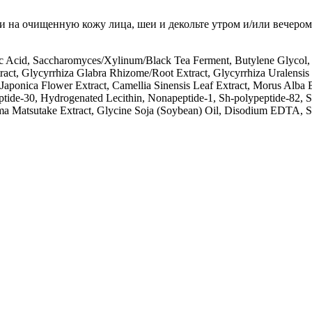
 на очищенную кожу лица, шеи и декольте утром и/или вечером.
mic Acid, Saccharomyces/Xylinum/Black Tea Ferment, Butylene Glycol
ract, Glycyrrhiza Glabra Rhizome/Root Extract, Glycyrrhiza Uralensis
Japonica Flower Extract, Camellia Sinensis Leaf Extract, Morus Alba B
ptide-30, Hydrogenated Lecithin, Nonapeptide-1, Sh-polypeptide-82, 
loma Matsutake Extract, Glycine Soja (Soybean) Oil, Disodium EDTA, 