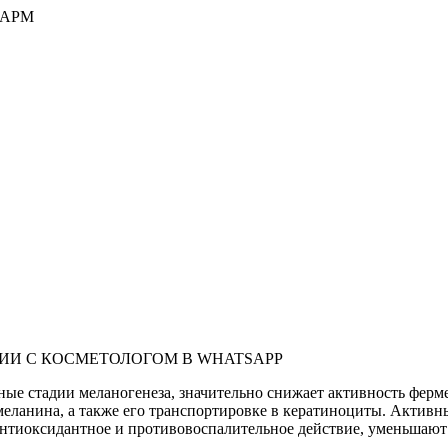
ФАРМ
ИИ С КОСМЕТОЛОГОМ В WHATSAPP
ые стадии меланогенеза, значительно снижает активность ферме
ланина, а также его транспортировке в кератиноциты. Активны
тиоксидантное и противовоспалительное действие, уменьшают ч