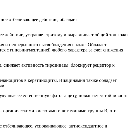
нное отбеливающее действие, обладает
е действие, устраняет эритему и выравнивает общий тон кожи
я и непрерывного высвобождения в коже. Обладает
тся с гиперпигментацией любого характера за счет снижения
 снижает активность тирозиназы, блокирует рецептор к
меланоцитов в кератиноциты. Ниацинамид также обладает
ми
 улучшая ее естественную фото защиту, повышает устойчивость
гат органическими кислотами и витаминами группы В, что
е отбеливающее, успокаивающее, антиоксидантное и