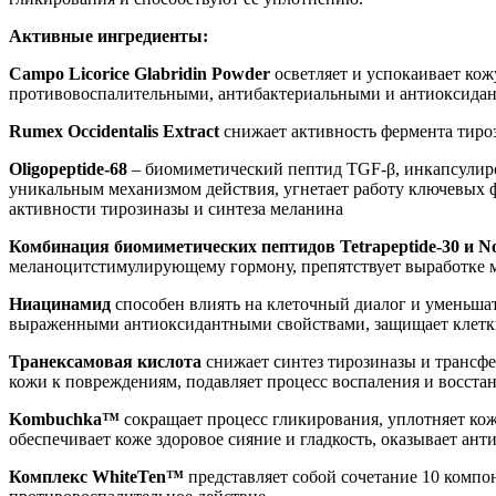
Активные ингредиенты:
Campo Licorice Glabridin Powder
осветляет и успокаивает кож
противовоспалительными, антибактериальными и антиоксида
Rumex Occidentalis Extract
снижает активность фермента тироз
Oligopeptide-68
– биомиметический пептид TGF-β, инкапсулир
уникальным механизмом действия, угнетает работу ключевых ф
активности тирозиназы и синтеза меланина
Комбинация биомиметических пептидов Tetrapeptide-30 и No
меланоцитстимулирующему гормону, препятствует выработке м
Ниацинамид
способен влиять на клеточный диалог и уменьша
выраженными антиоксидантными свойствами, защищает клетк
Транексамовая кислота
снижает синтез тирозиназы и трансфе
кожи к повреждениям, подавляет процесс воспаления и восста
Kombuchka™
сокращает процесс гликирования, уплотняет кож
обеспечивает коже здоровое сияние и гладкость, оказывает ан
Комплекс WhiteTen™
представляет собой сочетание 10 комп