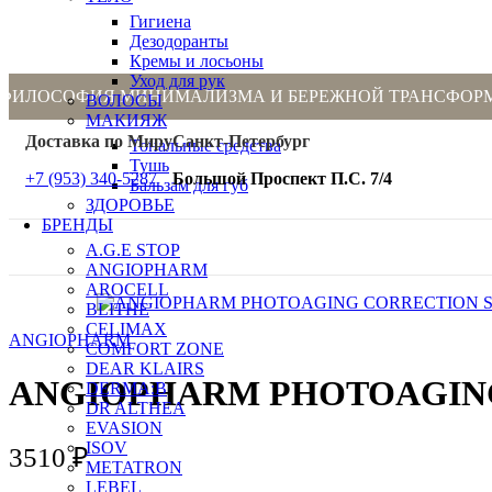
Гигиена
Дезодоранты
Кремы и лосьоны
Уход для рук
ФИЛОСОФИЯ МИНИМАЛИЗМА И БЕРЕЖНОЙ ТРАНСФОР
ВОЛОСЫ
МАКИЯЖ
Доставка по Миру
Санкт-Петербург
Тональные средства
Тушь
+7 (953) 340-5287
Большой Проспект П.С. 7/4
Бальзам для губ
ЗДОРОВЬЕ
БРЕНДЫ
A.G.E STOP
ANGIOPHARM
AROCELL
BLITHE
CELIMAX
ANGIOPHARM
COMFORT ZONE
DEAR KLAIRS
ANGIOPHARM PHOTOAGIN
DERMA:B
DR ALTHEA
EVASION
ISOV
3510
₽
METATRON
LEBEL