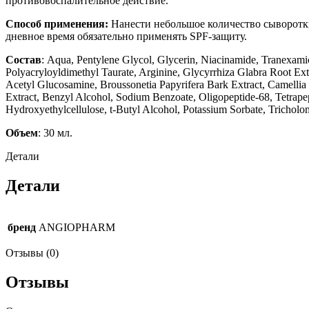
противовоспалительное действие.
Способ применения:
Нанести небольшое количество сыворотки
дневное время обязательно применять SPF-защиту.
Состав
: Aqua, Pentylene Glycol, Glycerin, Niacinamide, Tranexa
Polyacryloyldimethyl Taurate, Arginine, Glycyrrhiza Glabra Root Ext
Acetyl Glucosamine, Broussonetia Papyrifera Bark Extract, Camellia 
Extract, Benzyl Alcohol, Sodium Benzoate, Oligopeptide-68, Tetrape
Hydroxyethylcellulose, t-Butyl Alcohol, Potassium Sorbate, Tricho
Объем
: 30 мл.
Детали
Детали
бренд
ANGIOPHARM
Отзывы (0)
Отзывы