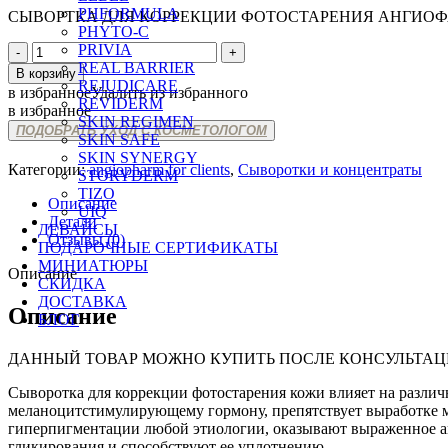
PHFORMULA
СЫВОРТКА ДЛЯ КОРРЕКЦИИ ФОТОСТАРЕНИЯ АНГИО
PHYTO-C
Количество
PRIVIA
товара
REAL BARRIER
В корзину
ANGIOPHARM
REJUDICARE
в избранное
Удалить из избранного
PHOTOAGING
REVIDERM
в избранное
CORRECTION
SKIN REGIMEN
ПОДОБРАТЬ УХОД С КОСМЕТОЛОГОМ
SERUM
SKIN SAFE
SKIN SYNERGY
Категории:
angiopharm for clients
,
Сыворотки и концентраты
STORYDERM
TIZO
Описание
UIQ
Детали
ДЕВАЙСЫ
Отзывы (0)
ПОДАРОЧНЫЕ СЕРТИФИКАТЫ
МИНИАТЮРЫ
Описание
СКИДКА
ДОСТАВКА
Описание
БЛОГ
ДАННЫЙ ТОВАР МОЖНО КУПИТЬ ПОСЛЕ КОНСУЛЬТАЦ
Сыворотка для коррекции фотостарения кожи влияет на различн
меланоцитстимулирующему гормону, препятствует выработке ме
гиперпигментации любой этиологии, оказывают выраженное ан
гликирования и способствуют ее уплотнению.