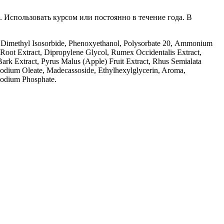
 Использовать курсом или постоянно в течение года. В
, Dimethyl Isosorbide, Phenoxyethanol, Polysorbatе 20, Ammonium
 Root Extract, Dipropylene Glycol, Rumex Occidentalis Extract,
ark Extract, Pyrus Malus (Apple) Fruit Extract, Rhus Semialata
Sodium Oleate, Madecassoside, Ethylhexylglycerin, Aroma,
Sodium Phosphate.