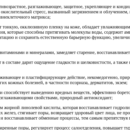
тивозрастное, разглаживающее, защитное, укрепляющее и конди
 окислительный стресс, вызванный загрязнением и облучением, 
внеклеточного матрикса;
т тонкую, окклюзивную пленку на коже, обладает увлажняющим
, которые способны притягивать молекулы воды, содержит ами
атацию и сохранить естественную барьерную функцию, увеличив
 витаминами и минералами, замедляет старение, восстанавливае
в составе дарит ощущение гладкости и шелковистости, а также 
живающее и пластифицирующее действие, некомедогенно, природ
х кожных болезней, в частности псориаза, дерматитов, экзем;
 и способствует выведению вредных веществ, эффективно боретс
зглаживающими свойствами, природный антиоксидант;
м жирной линолевой кислоты, которая восстанавливает гидрол
 желез, стягивает поры, возвращает здоровый цвет лица, не пр
 и восстанавливает обменные процессы, тем самым препятствуя
енные поры, регулирует процесс салоотделения, повышает тур