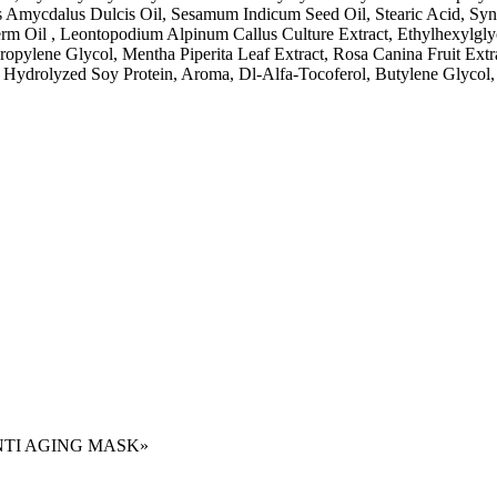
Amycdalus Dulcis Oil, Sesamum Indicum Seed Oil, Stearic Acid, Synt
erm Oil , Leontopodium Alpinum Callus Culture Extract, Ethylhexylglyc
pylene Glycol, Mentha Piperita Leaf Extract, Rosa Canina Fruit Extrac
t, Hydrolyzed Soy Protein, Aroma, Dl-Alfa-Tocoferol, Butylene Glycol,
 ANTI AGING MASK»