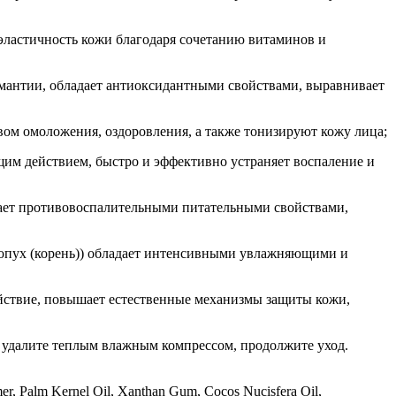
эластичность кожи благодаря сочетанию витаминов и
 мантии, обладает антиоксидантными свойствами, выравнивает
вом омоложения, оздоровления, а также тонизируют кожу лица;
яющим действием, быстро и эффективно устраняет воспаление и
адает противовоспалительными питательными свойствами,
), лопух (корень)) обладает интенсивными увлажняющими и
йствие, повышает естественные механизмы защиты кожи,
и удалите теплым влажным компрессом, продолжите уход.
er, Palm Kernel Oil, Xanthan Gum, Cocos Nucisfera Oil,