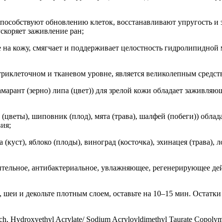
способствуют обновлению клеток, восстанавливают упругость и 
скоряет заживление ран;
 на кожу, смягчает и поддерживает целостность гидролипидной
риклеточном и тканевом уровне, является великолепным средст
 амарант (зерно) липа (цвет)) для зрелой кожи обладает заживл
(цветы), шиповник (плод), мята (трава), шалфей (побеги)) обл
ия;
ра (куст), яблоко (плоды), виноград (косточка), эхинацея (трава
тельное, антибактериальное, увлажняющее, регенерирующее де
 шеи и декольте плотным слоем, оставьте на 10–15 мин. Остатк
rch, Hydroxyethyl Acrylate/ Sodium Acryloyldimethyl Taurate Copolym