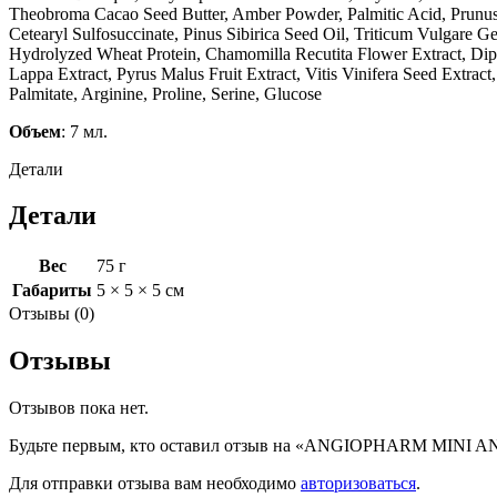
Theobroma Cacao Seed Butter, Amber Powder, Palmitic Acid, Prunus 
Cetearyl Sulfosuccinate, Pinus Sibirica Seed Oil, Triticum Vulgare G
Hydrolyzed Wheat Protein, Chamomilla Recutita Flower Extract, Dipro
Lappa Extract, Pyrus Malus Fruit Extract, Vitis Vinifera Seed Extrac
Palmitate, Arginine, Proline, Serine, Glucose
Объем
: 7 мл.
Детали
Детали
Вес
75 г
Габариты
5 × 5 × 5 см
Отзывы (0)
Отзывы
Отзывов пока нет.
Будьте первым, кто оставил отзыв на «ANGIOPHARM MINI
Для отправки отзыва вам необходимо
авторизоваться
.