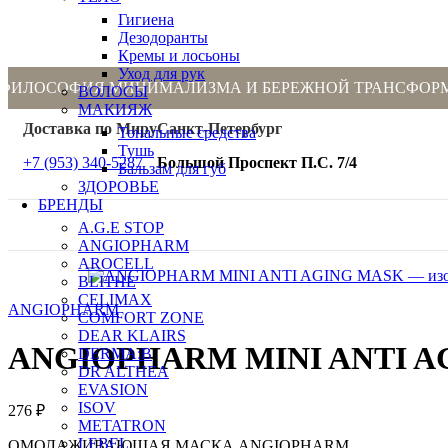
Гигиена
Дезодоранты
Кремы и лосьоны
Уход для рук
ФИЛОСОФИЯ МИНИМАЛИЗМА И БЕРЕЖНОЙ ТРАНСФОР
ВОЛОСЫ
МАКИЯЖ
Доставка по Миру
Санкт-Петербург
Тональные средства
Тушь
+7 (953) 340-5287
Большой Проспект П.С. 7/4
Бальзам для губ
ЗДОРОВЬЕ
БРЕНДЫ
A.G.E STOP
ANGIOPHARM
AROCELL
BLITHE
CELIMAX
ANGIOPHARM
COMFORT ZONE
DEAR KLAIRS
ANGIOPHARM MINI ANTI A
DERMA:B
DR ALTHEA
EVASION
ISOV
276
₽
METATRON
LEBEL
ОМОЛАЖИВАЮЩАЯ МАСКА ANGIOPHARM