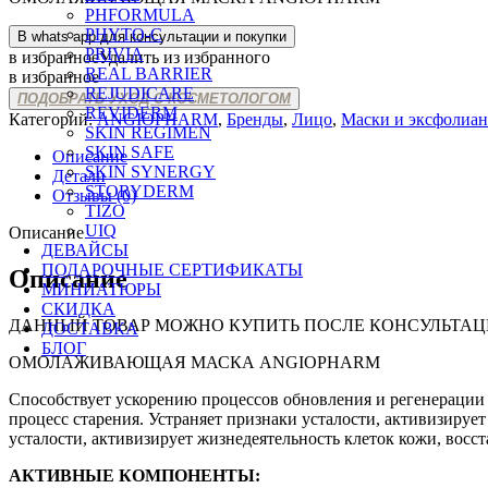
PHFORMULA
PHYTO-C
В whats app для консультации и покупки
PRIVIA
в избранное
Удалить из избранного
REAL BARRIER
в избранное
REJUDICARE
ПОДОБРАТЬ УХОД С КОСМЕТОЛОГОМ
REVIDERM
Категорий:
ANGIOPHARM
,
Бренды
,
Лицо
,
Маски и эксфолиа
SKIN REGIMEN
SKIN SAFE
Описание
SKIN SYNERGY
Детали
STORYDERM
Отзывы (0)
TIZO
UIQ
Описание
ДЕВАЙСЫ
ПОДАРОЧНЫЕ СЕРТИФИКАТЫ
Описание
МИНИАТЮРЫ
СКИДКА
ДАННЫЙ ТОВАР МОЖНО КУПИТЬ ПОСЛЕ КОНСУЛЬТАЦ
ДОСТАВКА
БЛОГ
ОМОЛАЖИВАЮЩАЯ МАСКА ANGIOPHARM
Способствует ускорению процессов обновления и регенерации 
процесс старения. Устраняет признаки усталости, активизируе
усталости, активизирует жизнедеятельность клеток кожи, восс
АКТИВНЫЕ КОМПОНЕНТЫ: