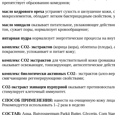
препятствует образованию комедонов;
масло кедрового ореха
устраняет сухость и шелушение кожи, 
микроэлементов, обладает легким бактерицидным свойством, у
масло миндаля
оказывает питательное, увлажняющее действие
тон, сужает поры, нормализует кровообращение;
янтарная пудра
нормализует энергетические процессы на внут
комплекс СО2- экстрактов
(корица (кора), облепиха (плоды),
покраснение, успокаивает и питает кожу;
комплекс СО2 экстрактов
для чувствительной кожи (ромашка 
оказывает освежающее, тонизирующее, антисептическое действ
комплекс биологически активных СО2
– экстрактов (алоэ-ве
смягчающими регенерирующими свойствами;
СО2-экстракт эхинацеи пурпурной
оказывает противовоспали
стимулирует клеточный иммунитет.
СПОСОБ ПРИМЕНЕНИЯ:
нанести на очищенную кожу лица,
Рекомендуется использовать 1–2 раза в неделю
СОСТАВ:
Aqua, Butyrospermum Parkii Butter, Glycerin, Corn Sta