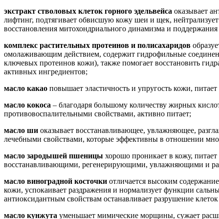
экстракт стволовых клеток горного эдельвейса
оказывает ан
лифтинг, подтягивает обвисшую кожу шеи и щек, нейтрализует
восстановления митохондриального динамизма и поддержания 
комплекс растительных протеинов и полисахаридов
образуе
омолаживающим действием, содержит гидрофильные соединения
ключевых протеинов кожи), также помогает восстановить гидр
активных ингредиентов;
масло какао
повышает эластичность и упругость кожи, питает
масло кокоса
– благодаря большому количеству жирных кислот 
противовоспалительными свойствами, активно питает;
масло ши
оказывает восстанавливающее, увлажняющее, разгла
лечебными свойствами, которые эффективны в отношении многи
масло зародышей пшеницы
хорошо проникает в кожу, питает
восстанавливающими, регенерирующими, увлажняющими и ра
масло виноградной косточки
отличается высоким содержание
кожи, успокаивает раздражения и нормализует функции сальных
антиоксидантным свойствам останавливает разрушение клеток
масло кунжута
уменьшает мимические морщины, сужает расшир