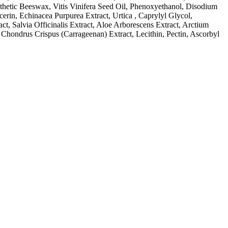
hetic Beeswax, Vitis Vinifera Seed Oil, Phenoxyethanol, Disodium
erin, Echinacea Purpurea Extract, Urtica , Caprylyl Glycol,
t, Salvia Officinalis Extract, Aloe Arborescens Extract, Arctium
 Chondrus Crispus (Carrageenan) Extract, Lecithin, Pectin, Ascorbyl