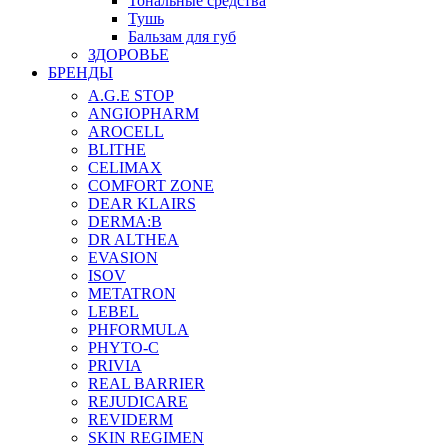
Тональные средства
Тушь
Бальзам для губ
ЗДОРОВЬЕ
БРЕНДЫ
A.G.E STOP
ANGIOPHARM
AROCELL
BLITHE
CELIMAX
COMFORT ZONE
DEAR KLAIRS
DERMA:B
DR ALTHEA
EVASION
ISOV
METATRON
LEBEL
PHFORMULA
PHYTO-C
PRIVIA
REAL BARRIER
REJUDICARE
REVIDERM
SKIN REGIMEN