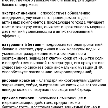
и естественного увлажнения, оптимизируя водный
баланс эпидермиса;
экстракт ананаса
– способствует обновлению
эпидермиса, улучшает его проницаемость для
активных компонентов последующего ухода, улучшает
цвет и текстуру кожи, снижает выраженность морщин,
дает мягкий увлажняющий и антибактериальный
эффекты;
натуральный бетаин
– поддерживает электролитный
баланс в клетках, удерживая в них молекулы воды, и
уменьшает раздражение кожи, смягчает ее и
разглаживает, защищает клетки кожи от избытка соли
и воздействия высокой температуры, его присутствие
существенно снижает риск аномальных мутаций ДНК,
способствует заживлению микроповреждений;
рисовый крахмал
– благодаря микрогранулам удаляет
загрязнения, себум, омертвевшие клетки, не затрагивая
липиды кожи, не нарушает ее защитный барьер;
крахмал тапиоки
– оказывает смягчающее и
выравнивающее действие, придает коже
бархатистость, восстанавливает защитный барьер и