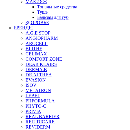
МАКИЯЖ
Тональные средства
Тушь
Бальзам для губ
ЗДОРОВЬЕ
БРЕНДЫ
A.G.E STOP
ANGIOPHARM
AROCELL
BLITHE
CELIMAX
COMFORT ZONE
DEAR KLAIRS
DERMA:B
DR ALTHEA
EVASION
ISOV
METATRON
LEBEL
PHFORMULA
PHYTO-C
PRIVIA
REAL BARRIER
REJUDICARE
REVIDERM