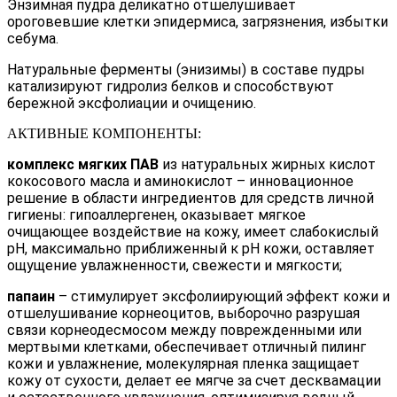
Энзимная пудра деликатно отшелушивает
ороговевшие клетки эпидермиса, загрязнения, избытки
себума.
Натуральные ферменты (энизимы) в составе пудры
катализируют гидролиз белков и способствуют
бережной эксфолиации и очищению.
АКТИВНЫЕ КОМПОНЕНТЫ:
комплекс мягких ПАВ
из натуральных жирных кислот
кокосового масла и аминокислот – инновационное
решение в области ингредиентов для средств личной
гигиены: гипоаллергенен, оказывает мягкое
очищающее воздействие на кожу, имеет слабокислый
pH, максимально приближенный к pH кожи, оставляет
ощущение увлажненности, свежести и мягкости;
папаин
– стимулирует эксфолиирующий эффект кожи и
отшелушивание корнеоцитов, выборочно разрушая
связи корнеодесмосом между поврежденными или
мертвыми клетками, обеспечивает отличный пилинг
кожи и увлажнение, молекулярная пленка защищает
кожу от сухости, делает ее мягче за счет десквамации