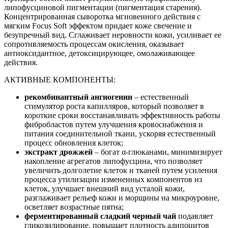
липофусциновой пигментации (пигментация старения).
Концентрированная сыворотка мгновенного действия с
мягким Focus Soft эффектом придает коже свечение и
безупречный вид. Сглаживает неровности кожи, усиливает ее
сопротивляемость процессам окисления, оказывает
антиоксидантное, детоксицирующее, омолаживающее
действия.
АКТИВНЫЕ КОМПОНЕНТЫ:
рекомбинантный ангиогенин
– естественный
стимулятор роста капилляров, который позволяет в
короткие сроки восстанавливать эффективность работы
фибробластов путем улучшения кровоснабжения и
питания соединительной ткани, ускоряя естественный
процесс обновления клеток;
экстракт дрожжей
– богат α-глюканами, минимизирует
накопление агрегатов липофусцина, что позволяет
увеличить долголетие клеток и тканей путем усиления
процесса утилизации измененных компонентов из
клеток, улучшает внешний вид усталой кожи,
разглаживает рельеф кожи и морщины на микроуровне,
осветляет возрастные пятна;
ферментированный сладкий черный чай
подавляет
гликозилирование, повышает плотность адипоцитов