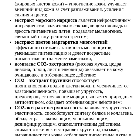
(жировых клеток кожи) – уплотнение кожи, улучшает
внешний вид кожи за счет разглаживания, усиления
сияния и цвета;
экстракт морского нарцисса
является нейроактивным
ингредиентом, значительно сокращающим площадь и
яркость пигментных пятен, подавляет меланогенез,
связанный с внутренним стрессом;
экстракт цветов маргаритки многолетней
эффективно снижает активность меланоцитов,
уменьшает пигментацию и делает возрастные
пигментные пятна менее заметными;
комплекс СО2- экстрактов
(рисовая мучка, цедра
лимона, плющ, лист шелковицы) оказывает на кожу
очищающее и отбеливающее действие;
СО2 – экстракт брусники
способствует
проникновению воды в клетки кожи и увеличивает ее
влагонасыщенность, повышает упругость,
предотвращает появление морщин, является природным
антисептиком, обладает отбеливающим действием;
СО2-экстракт петрушки
восстанавливает упругость и
эластичность, способствуют синтезу белков и коллагена,
обладает разглаживающим, успокаивающим,
дезинфицирующим, спазмолитическим действием,
снимает отеки век и устраняет круги под глазами,
выравнивает тон кожи, отбеливает пигментные пятна и