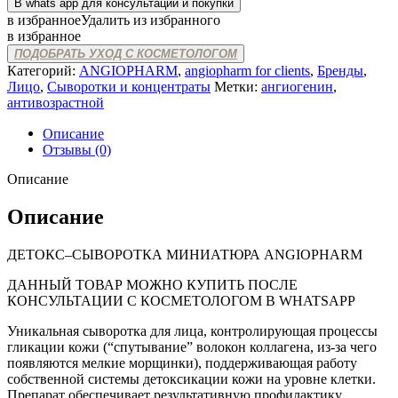
В whats app для консультации и покупки
в избранное
Удалить из избранного
в избранное
ПОДОБРАТЬ УХОД С КОСМЕТОЛОГОМ
Категорий:
ANGIOPHARM
,
angiopharm for clients
,
Бренды
,
Лицо
,
Сыворотки и концентраты
Метки:
ангиогенин
,
антивозрастной
Описание
Отзывы (0)
Описание
Описание
ДЕТОКС–СЫВОРОТКА МИНИАТЮРА ANGIOPHARM
ДАННЫЙ ТОВАР МОЖНО КУПИТЬ ПОСЛЕ
КОНСУЛЬТАЦИИ С КОСМЕТОЛОГОМ В WHATSAPP
Уникальная сыворотка для лица, контролирующая процессы
гликации кожи (“спутывание” волокон коллагена, из-за чего
появляются мелкие морщинки), поддерживающая работу
собственной системы детоксикации кожи на уровне клетки.
Препарат обеспечивает результативную профилактику