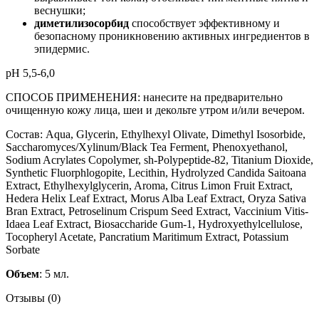
веснушки;
диметилизосорбид
способствует эффективному и
безопасному проникновению активных ингредиентов в
эпидермис.
рН 5,5-6,0
СПОСОБ ПРИМЕНЕНИЯ: нанесите на предварительно
очищенную кожу лица, шеи и декольте утром и/или вечером.
Состав: Aqua, Glycerin, Ethylhexyl Olivate, Dimethyl Isosorbide,
Saccharomyces/Xylinum/Black Tea Ferment, Phenoxyethanol,
Sodium Acrylates Copolymer, sh-Polypeptide-82, Titanium Dioxide,
Synthetic Fluorphlogopite, Lecithin, Hydrolyzed Candida Saitoana
Extract, Ethylhexylglycerin, Aroma, Citrus Limon Fruit Extract,
Hedera Helix Leaf Extract, Morus Alba Leaf Extract, Oryza Sativa
Bran Extract, Petroselinum Сrispum Seed Extract, Vaccinium Vitis-
Idaea Leaf Extract, Biosaccharide Gum-1, Hydroxyethylcellulose,
Tocopheryl Acetate, Pancratium Maritimum Extract, Potassium
Sorbate
Объем
: 5 мл.
Отзывы (0)