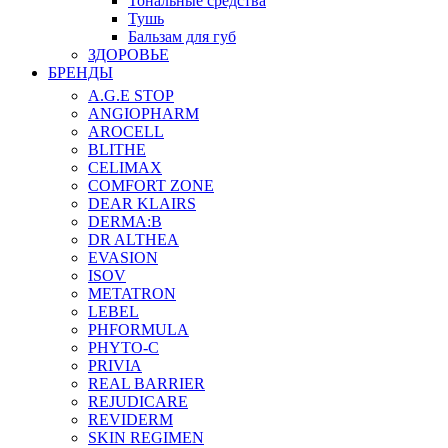
Тональные средства
Тушь
Бальзам для губ
ЗДОРОВЬЕ
БРЕНДЫ
A.G.E STOP
ANGIOPHARM
AROCELL
BLITHE
CELIMAX
COMFORT ZONE
DEAR KLAIRS
DERMA:B
DR ALTHEA
EVASION
ISOV
METATRON
LEBEL
PHFORMULA
PHYTO-C
PRIVIA
REAL BARRIER
REJUDICARE
REVIDERM
SKIN REGIMEN