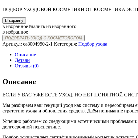
ПОДБОР УХОДОВОЙ КОСМЕТИКИ ОТ КОСМЕТИКА-ЭСТЕТ
Количество
В корзину
товара
в избранное
Удалить из избранного
КОНСУЛЬТАЦИЯ
в избранное
ПО
ПОДОБРАТЬ УХОД С КОСМЕТОЛОГОМ
ДОМАШНЕМУ
Артикул:
ea8004950-2-1
Категория:
Подбор ухода
УХОДУ
Описание
Детали
Отзывы (0)
Описание
ЕСЛИ У ВАС УЖЕ ЕСТЬ УХОД, НО НЕТ ПОНЯТНОЙ СИСТ
Мы разбираем ваш текущий уход как систему и пересобираем е
стратегию ухода и обновления средств. Даём понимание проце
Успешно работаем со следующими эстетическими проблемами: а
долгосрочной перспективе.
Подбор осуществляет сертифицированный косметик-эстетист. Он