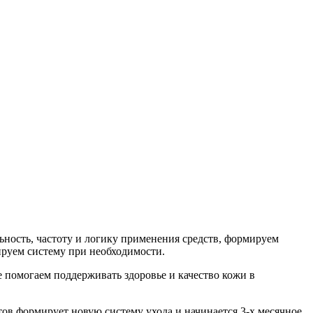
ьность, частоту и логику применения средств, формируем
ируем систему при необходимости.
 помогаем поддерживать здоровье и качество кожи в
ов формирует новую систему ухода и начинается 3-х месячное