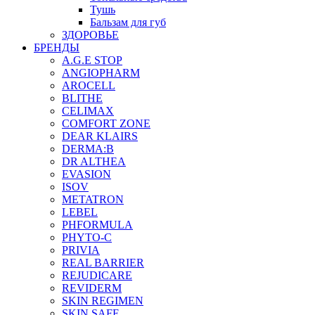
Тушь
Бальзам для губ
ЗДОРОВЬЕ
БРЕНДЫ
A.G.E STOP
ANGIOPHARM
AROCELL
BLITHE
CELIMAX
COMFORT ZONE
DEAR KLAIRS
DERMA:B
DR ALTHEA
EVASION
ISOV
METATRON
LEBEL
PHFORMULA
PHYTO-C
PRIVIA
REAL BARRIER
REJUDICARE
REVIDERM
SKIN REGIMEN
SKIN SAFE