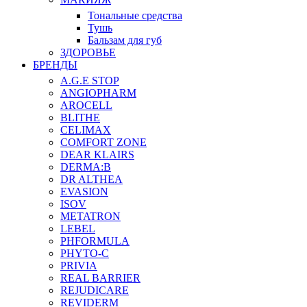
Тональные средства
Тушь
Бальзам для губ
ЗДОРОВЬЕ
БРЕНДЫ
A.G.E STOP
ANGIOPHARM
AROCELL
BLITHE
CELIMAX
COMFORT ZONE
DEAR KLAIRS
DERMA:B
DR ALTHEA
EVASION
ISOV
METATRON
LEBEL
PHFORMULA
PHYTO-C
PRIVIA
REAL BARRIER
REJUDICARE
REVIDERM