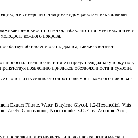
ацию, а в синергии с ниацинамидом работает как сильный
лаживает неровности оттенка, избавляя от пигментных пятен и
 молодость кожного покрова.
пособствуя обновлению эпидермиса, также осветляет
отивовоспалительное действие и предупреждая закупорку пор,
 препятствуя появлению признаков обезвоженности и сухости.
ые свойства и усиливает сопротивляемость кожного покрова к
nt Extract Filtrate, Water, Butylene Glycol, 1,2-Hexanediol, Vitis
elain, Acetyl Glucosamine, Niacinamide, 3-O-Ethyl Ascorbic Acid,
ми продолжить массировать лицо до превращения масла в