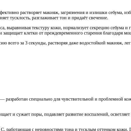
ективно растворяет макияж, загрязнения и излишки себума, изб
ет тусклость, разглаживает тон и придаёт свечение.
, выравнивая текстуру кожи, нормализует секрецию себума и г
и защищает клетки от преждевременного старения благодаря м
сию всего за 3 секунды, растворяя даже водостойкий макияж, ле
ate) — разработан специально для чувствительной и проблемной к
ает и сужает поры, подавляет развитие воспалений, осветляет
С, работающая с неровностями тона и тусклым оттенком кожи. 