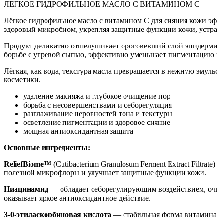
ЛЕГКОЕ ГИДРОФИЛЬНОЕ МАСЛО С ВИТАМИНОМ С
Лёгкое гидрофильное масло с витамином С для сияния кожи эфф
здоровый микробиом, укрепляя защитные функции кожи, устраня
Продукт деликатно отшелушивает ороговевший слой эпидермиса
борьбе с угревой сыпью, эффективно уменьшает пигментацию 
Лёгкая, как вода, текстура масла превращается в нежную эмуль
косметики.
удаление макияжа и глубокое очищение пор
борьба с несовершенствами и себорегуляция
разглаживание неровностей тона и текстуры
осветление пигментации и здоровое сияние
мощная антиоксидантная защита
Основные ингредиенты:
ReliefBiome™
(Cutibacterium Granulosum Ferment Extract Filtr
полезной микрофлоры и улучшает защитные функции кожи.
Ниацинамид
— обладает себорегулирующим воздействием, очищ
оказывает яркое антиоксидантное действие.
3-0-этиласкорбиновая кислота
— стабильная форма витамина 