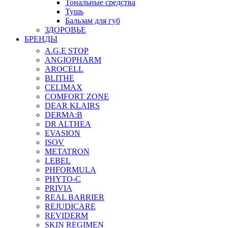
Тональные средства
Тушь
Бальзам для губ
ЗДОРОВЬЕ
БРЕНДЫ
A.G.E STOP
ANGIOPHARM
AROCELL
BLITHE
CELIMAX
COMFORT ZONE
DEAR KLAIRS
DERMA:B
DR ALTHEA
EVASION
ISOV
METATRON
LEBEL
PHFORMULA
PHYTO-C
PRIVIA
REAL BARRIER
REJUDICARE
REVIDERM
SKIN REGIMEN