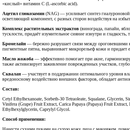
«кислый» витамин С (L-ascorbic acid).
Ацетил глюкозамин
(NAG) — усиливает синтез гиалуроновой 
осветляющий компонент, с разных сторон воздействуя на избы
Комплекс растительных экстрактов
(винограда, папайи, ябл
тусклости, придаёт изумительное сияние изнутри и гладкость,
Бромелайн
— бережно разрушает связи между ороговевшими кл
пигментные пятна, выравнивает микрорельеф кожи и придает е
Масло жожоба
— эффективно помогает при акне, гармонизируя
также активизирует заживление поврежденных участков, глубок
Сквалан
— участвует в поддержании оптимального уровня влаг
вредоносному воздействию внешних факторов, обладает антио
Состав:
Cetyl Ethylhexanoate, Sorbeth-30 Tetraoleate, Squalane, Glycerin, S
Vinifera (Grape) Fruit Extract, Carica Papaya (Papaya) Fruit Extrac
Ethylhexylglycerin, Caprylyl Glycol.
Способ применения:
Нанести сухими руками на сухую кожу лица с макияжем, пома