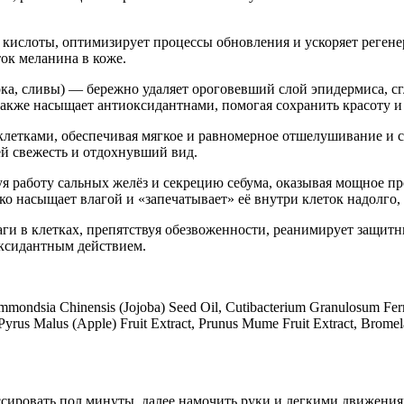
кислоты, оптимизирует процессы обновления и ускоряет регенер
ток меланина в коже.
ока, сливы) — бережно удаляет ороговевший слой эпидермиса, сг
 также насыщает антиоксидантнами, помогая сохранить красоту и
етками, обеспечивая мягкое и равномерное отшелушивание и с
й свежесть и отдохнувший вид.
 работу сальных желёз и секрецию себума, оказывая мощное пр
о насыщает влагой и «запечатывает» её внутри клеток надолго,
и в клетках, препятствуя обезвоженности, реанимирует защитн
ксидантным действием.
immondsia Chinensis (Jojoba) Seed Oil, Cutibacterium Granulosum Ferme
t, Pyrus Malus (Apple) Fruit Extract, Prunus Mume Fruit Extract, Brom
ссировать пол минуты, далее намочить руки и легкими движения