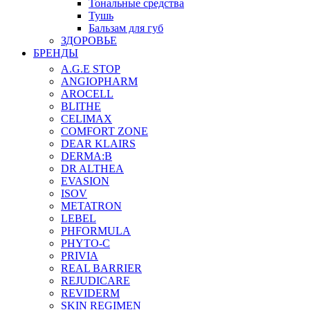
Тональные средства
Тушь
Бальзам для губ
ЗДОРОВЬЕ
БРЕНДЫ
A.G.E STOP
ANGIOPHARM
AROCELL
BLITHE
CELIMAX
COMFORT ZONE
DEAR KLAIRS
DERMA:B
DR ALTHEA
EVASION
ISOV
METATRON
LEBEL
PHFORMULA
PHYTO-C
PRIVIA
REAL BARRIER
REJUDICARE
REVIDERM
SKIN REGIMEN