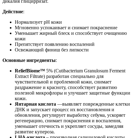
дикалия глицирризат.
Действие
:
Нормализует pH кожи
Мгновенно успокаивает и снимает покраснение
Уменьшает жирный блеск и способствует очищению
кожи
Препятствует появлению воспалений
Освежающий финиш без липкости
Основные ингредиенты
:
ReliefBiome™
5% (Cutibacterium Granulosum Ferment
Extract Filtrate) разработан специально для
чувствительной и проблемной кожи, снимает
раздражение и красноту, способствует развитию
полезной микрофлоры и улучшает защитные функции
кожи.
Янтарная кислота
—выявляет поврежденные клетки
ДНК и запускает процесс их восстановления и
обновления, регулирует выработку себума, ускоряет
регенерацию, снимает покраснения и воспаления,
уменьшает отечность и укрепляет сосуды, замедляя
развитие купероза.
LHA-кислота –
производная салициловой кислоты,