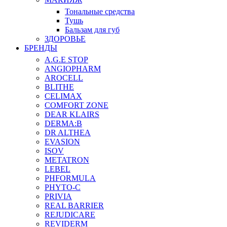
Тональные средства
Тушь
Бальзам для губ
ЗДОРОВЬЕ
БРЕНДЫ
A.G.E STOP
ANGIOPHARM
AROCELL
BLITHE
CELIMAX
COMFORT ZONE
DEAR KLAIRS
DERMA:B
DR ALTHEA
EVASION
ISOV
METATRON
LEBEL
PHFORMULA
PHYTO-C
PRIVIA
REAL BARRIER
REJUDICARE
REVIDERM