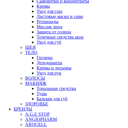
Сыворотки и концентраты
Кремы
Уход для глаз
Листовые маски и саше
Ретиноиды
Массаж лица
Защита от солнца
Точечные средства акне
Уход для губ
ШЕЯ
ТЕЛО
Гигиена
Дезодоранты
Кремы и лосьоны
Уход для рук
ВОЛОСЫ
МАКИЯЖ
Тональные средства
Тушь
Бальзам для губ
ЗДОРОВЬЕ
БРЕНДЫ
A.G.E STOP
ANGIOPHARM
AROCELL