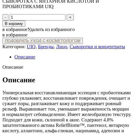
CЫВОРОТКА C ЯНТАРНОЙ КИСЛОТОЙ И
ПРОБИОТИКАМИ UIQ
Количество
товара
В корзину
UIQ
в избранное
Удалить из избранного
BIOME
в избранное
REMEDY
ПОДОБРАТЬ УХОД С КОСМЕТОЛОГОМ
ESSENCE
Категории:
UIQ
,
Бренды
,
Лицо
,
Сыворотки и концентраты
Описание
Описание
Описание
Универсальная восстанавливающая эссенция с пробиотиками
глубоко увлажняет, восстанавливает повреждения, очищает и
сужает поры, разглаживает кожу и поддерживает ровный
рельеф. Выравнивает тон, уменьшает выраженность морщин
и нормализует себовыделение. Имеет желеобразную текстуру.
Подходит для кожи, склонной к акне. Содержит 4.8%
запатентованного актива ReliefBiome™, пантенол, янтарную
кислоту, аллантоин, альфа-глюкан, нацинамид, аденозин и