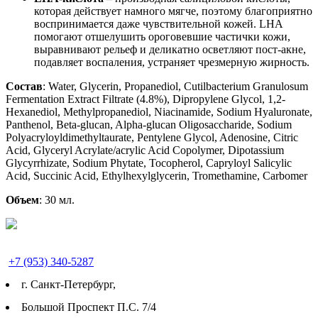
которая действует намного мягче, поэтому благоприятно
воспринимается даже чувствительной кожей. LHA
помогают отшелушить ороговевшие частички кожи,
выравнивают рельеф и деликатно осветляют пост-акне,
подавляет воспаления, устраняет чрезмерную жирность.
Состав
: Water, Glycerin, Propanediol, Cutilbacterium Granulosum
Fermentation Extract Filtrate (4.8%), Dipropylene Glycol, 1,2-
Hexanediol, Methylpropanediol, Niacinamide, Sodium Hyaluronate,
Panthenol, Beta-glucan, Alpha-glucan Oligosaccharide, Sodium
Polyacryloyldimethyltaurate, Pentylene Glycol, Adenosine, Citric
Acid, Glyceryl Acrylate/acrylic Acid Copolymer, Dipotassium
Glycyrrhizate, Sodium Phytate, Tocopherol, Capryloyl Salicylic
Acid, Succinic Acid, Ethylhexylglycerin, Tromethamine, Carbomer
Объем
: 30 мл.
+7 (953) 340-5287
г. Cанкт-Петербург,
Большой Проспект П.С. 7/4