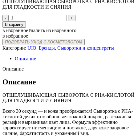
ОТШЕЛУШИВАЮЩАЯ СЫВОРОТКА С PHA-КИСЛОТОЙ
ДЛЯ ГЛАДКОСТИ И СИЯНИЯ
Количество
товара
В корзину
UIQ
в избранное
Удалить из избранного
BIOME
в избранное
BARRIER
ПОДОБРАТЬ УХОД С КОСМЕТОЛОГОМ
PHA
Категории:
UIQ
,
Бренды
,
Сыворотки и концентраты
GLOW
REFINING
Описание
AMPOULE
Описание
Описание
ОТШЕЛУШИВАЮЩАЯ СЫВОРОТКА С PHA-КИСЛОТОЙ
ДЛЯ ГЛАДКОСТИ И СИЯНИЯ
Всего 30 секунд — и кожа преображается! Сыворотка с PHA-
кислотой деликатно обновляет кожный покров, разглаживая
рельеф и выравнивая цвет лица. Формула эффективно
корректирует пигментацию и постакне, даря коже здоровое
сияние, бархатистость и ухоженный вид.