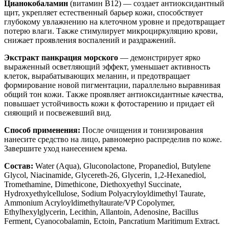
Цианокобаламин
(витамин B12) — создает антиоксидантный
щит, укрепляет естественный барьер кожи, способствует
глубокому увлажнению на клеточном уровне и предотвращает
потерю влаги. Также стимулирует микроциркуляцию крови,
снижает проявления воспалений и раздражений.
Экстракт панкрация морского
— демонстрирует ярко
выраженный осветляющий эффект, уменьшает активность
клеток, вырабатывающих меланин, и предотвращает
формирование новой пигментации, параллельно выравнивая
общий тон кожи. Также проявляет антиоксидантные качества,
повышает устойчивость кожи к фотостарению и придает ей
сияющий и посвежевший вид.
Способ применения:
После очищения и тонизирования
нанесите средство на лицо, равномерно распределив по коже.
Завершите уход нанесением крема.
Состав:
Water (Aqua), Gluconolactone, Propanediol, Butylene
Glycol, Niacinamide, Glycereth-26, Glycerin, 1,2-Hexanediol,
Tromethamine, Dimethicone, Diethoxyethyl Succinate,
Hydroxyethylcellulose, Sodium Polyacryloyldimethyl Taurate,
Ammonium Acryloyldimethyltaurate/VP Copolymer,
Ethylhexylglycerin, Lecithin, Allantoin, Adenosine, Bacillus
Ferment, Cyanocobalamin, Ectoin, Pancratium Maritimum Extract.