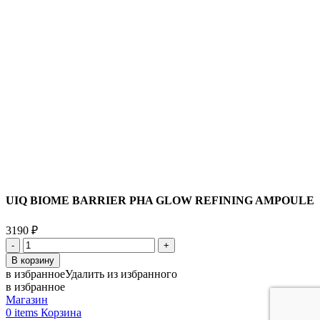
UIQ BIOME BARRIER PHA GLOW REFINING AMPOULE
3190
₽
Количество
товара
В корзину
UIQ
в избранное
Удалить из избранного
BIOME
в избранное
BARRIER
Магазин
PHA
0
items
Корзина