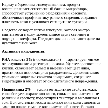
Наряду с бережным отшелушиванием, продукт
восстанавливает естественный баланс микрофлоры,
способствует устранению раздражения и красноты,
обеспечивает профилактику раннего старения, сохраняет
плотность кожи и усиливает ее защитные функции.
Средство обладает лёгкой текстурой, которая быстро
впитывается в кожу, моментальное дарит свечение и
ощущение комфорта. Подходит для использования даже на
чувствительной коже.
Активные ингредиенты:
PHA-кислота 5%
(глюконолактон) — гарантирует мягкое
отшелушивание и регенерацию кожи. Удаляет ороговевшие
клетки, сглаживает рельеф и выравнивает цвет лица,
практически исключая риск раздражения.. Дополнительно
усиливает защитные свойства эпидермиса, сохраняет
гидратацию и оберегает от окислительного повреждения.
Ниацинамид 2%
— усиливает защитные свойства кожи,
способствует сохранению влаги, снижает воспалительные
реакции и красноту, корректирует текстуру и выравнивает
тон. При систематическом использовании кожа становится
заметно ровнее и менее восприимчивой к воздействию