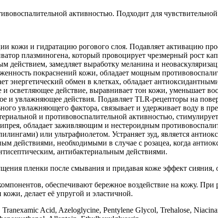
ивовоспалительной активностью. Подходит для чувствительной
ии кожи и гидратацию рогового слоя. Подавляет активацию про
ватор плазминогена, который провоцирует чрезмерный рост кап
м действием, замедляет выработку меланина и неоваскуляриза
аженность покраснений кожи, обладает мощным противовоспали
ает энергетический обмен в клетках, обладает антиоксидантным
 и осветляющее действие, выравнивает тон кожи, уменьшает во
ное и увлажняющее действия. Подавляет TLR-рецепторы на пове
ьного увлажняющего фактора, связывает и удерживает воду в пре
ктериальной и противовоспалительной активностью, стимулируе
 кипрея, обладает заживляющим и нестероидным противовоспали
илингами) или ультрафиолетом. Устраняет зуд, является антиок
м действиями, необходимыми в случае с розацеа, когда антиокс
нтисептическим, антибактериальным действиями.
ощущения пленки после смывания и придавая коже эффект сияния,
омпонентов, обеспечивают бережное воздействие на кожу. При 
 кожи, делает её упругой и эластичной.
Tranexamic Acid, Azeloglycine, Рentylene Glycol, Trehalose, Niacin