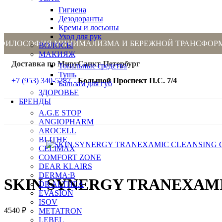
Гигиена
Дезодоранты
Кремы и лосьоны
Уход для рук
ФИЛОСОФИЯ МИНИМАЛИЗМА И БЕРЕЖНОЙ ТРАНСФОР
ВОЛОСЫ
МАКИЯЖ
Доставка по Миру
Санкт-Петербург
Тональные средства
Тушь
+7 (953) 340-5287
Большой Проспект П.С. 7/4
Бальзам для губ
ЗДОРОВЬЕ
БРЕНДЫ
A.G.E STOP
ANGIOPHARM
AROCELL
BLITHE
CELIMAX
COMFORT ZONE
DEAR KLAIRS
DERMA:B
SKIN SYNERGY TRANEXAM
DR ALTHEA
EVASION
ISOV
4540
₽
METATRON
LEBEL