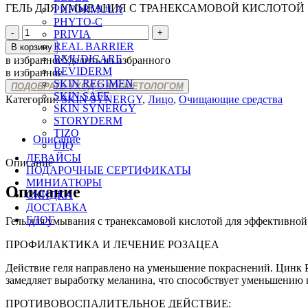
ГЕЛЬ ДЛЯ УМЫВАНИЯ С ТРАНЕКСАМОВОЙ КИСЛОТОЙ 
PHFORMULA
PHYTO-C
Количество
PRIVIA
товара
REAL BARRIER
В корзину
SKIN
REJUDICARE
в избранное
Удалить из избранного
SYNERGY
REVIDERM
в избранное
TRANEXAMIC
SKIN REGIMEN
ПОДОБРАТЬ УХОД С КОСМЕТОЛОГОМ
CLEANSING
SKIN SAFE
Категории:
SKIN SYNERGY
,
Лицо
,
Очищающие средства
GEL
SKIN SYNERGY
STORYDERM
TIZO
Описание
UIQ
ДЕВАЙСЫ
Описание
ПОДАРОЧНЫЕ СЕРТИФИКАТЫ
МИНИАТЮРЫ
Описание
СКИДКА
ДОСТАВКА
БЛОГ
Гель для умывания с транексамовой кислотой для эффективной
ПРОФИЛАКТИКА И ЛЕЧЕНИЕ РОЗАЦЕА
Действие геля направлено на уменьшение покраснений. Цинк 
замедляет выработку меланина, что способствует уменьшению
ПРОТИВОВОСПАЛИТЕЛЬНОЕ ДЕЙСТВИЕ: