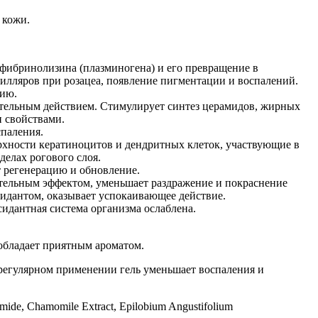
 кожи.
фибринолизина (плазминогена) и его превращение в
илляров при розацеа, появление пигментации и воспалений.
цию.
тельным действием. Стимулирует синтез церамидов, жирных
и свойствами.
спаления.
рхности кератиноцитов и дендритных клеток, участвующие в
делах рогового слоя.
т регенерацию и обновление.
тельным эффектом, уменьшает раздражение и покраснение
сидантом, оказывает успокаивающее действие.
идантная система организма ослаблена.
 обладает приятным ароматом.
регулярном применении гель уменьшает воспаления и
amide, Chamomile Extract, Epilobium Angustifolium