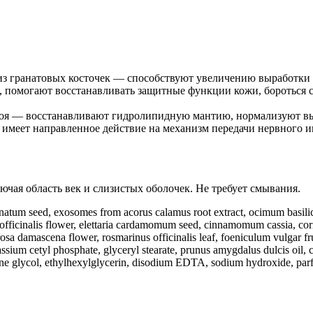
из гранатовых косточек — способствуют увеличению выработки к
омогают восстанавливать защитные функции кожи, бороться с
робоя — восстанавливают гидролипидную мантию, нормализуют в
имеет направленное действие на механизм передачи нервного 
чая область век и слизистых оболочек. Не требует смывания.
natum seed, exosomes from acorus calamus root extract, ocimum basilicu
 officinalis flower, elettaria cardamomum seed, cinnamomum cassia, coria
osa damascena flower, rosmarinus officinalis leaf, foeniculum vulgar fruit
ssium cetyl phosphate, glyceryl stearate, prunus amygdalus dulcis oil, 
tylene glycol, ethylhexylglycerin, disodium EDTA, sodium hydroxide, par