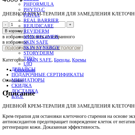
PHFORMULA
PHYTO-C
ДНЕВНОЙ КРЕМ-ТЕРАПИЯ ДЛЯ ЗАМЕДЛЕНИЯ КЛЕТОЧН
PRIVIA
REAL BARRIER
Количество
REJUDICARE
товара
В корзину
REVIDERM
SKIN
в избранное
Удалить из избранного
SKIN REGIMEN
SAFE
в избранное
SKIN SAFE
EXOSOM
SKIN SYNERGY
ПОДОБРАТЬ УХОД С КОСМЕТОЛОГОМ
RESTART
STORYDERM
DAY
TIZO
Категории:
SKIN SAFE
,
Бренды
,
Кремы
FACE
UIQ
CREAM
ДЕВАЙСЫ
Описание
ПОДАРОЧНЫЕ СЕРТИФИКАТЫ
МИНИАТЮРЫ
Описание
СКИДКА
ДОСТАВКА
Описание
БЛОГ
ДНЕВНОЙ КРЕМ-ТЕРАПИЯ ДЛЯ ЗАМЕДЛЕНИЯ КЛЕТОЧН
Крем-терапия для остановки клеточного старения на основе 
антиоксидантов предотвращает повреждение клеток от негати
регенерации кожи. Доказанная эффективность.