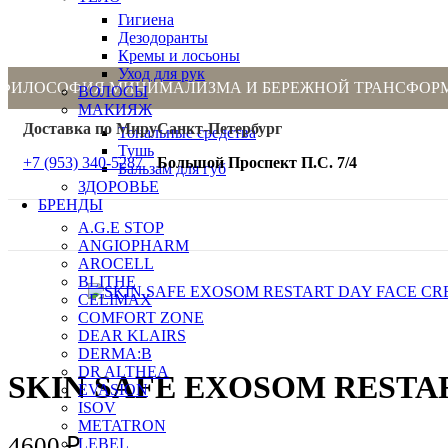
Гигиена
Дезодоранты
Кремы и лосьоны
Уход для рук
ФИЛОСОФИЯ МИНИМАЛИЗМА И БЕРЕЖНОЙ ТРАНСФОР
ВОЛОСЫ
МАКИЯЖ
Доставка по Миру
Санкт-Петербург
Тональные средства
Тушь
+7 (953) 340-5287
Большой Проспект П.С. 7/4
Бальзам для губ
ЗДОРОВЬЕ
БРЕНДЫ
A.G.E STOP
ANGIOPHARM
AROCELL
BLITHE
CELIMAX
COMFORT ZONE
DEAR KLAIRS
DERMA:B
DR ALTHEA
SKIN SAFE EXOSOM RESTA
EVASION
ISOV
METATRON
4600
₽
LEBEL