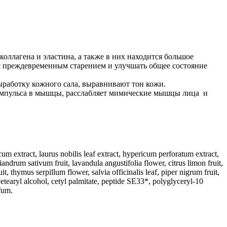
оллагена и эластина, а также в них находится большое
 преждевременным старением и улучшать общее состояние
ыработку кожного сала, выравнивают тон кожи.
импульса в мышцы, расслабляет мимические мышцы лица и
m extract, laurus nobilis leaf extract, hypericum perforatum extract,
ndrum sativum fruit, lavandula angustifolia flower, citrus limon fruit,
, thymus serpillum flower, salvia officinalis leaf, piper nigrum fruit,
cetearyl alcohol, cetyl palmitate, peptide SE33*, polyglyceryl-10
fum.