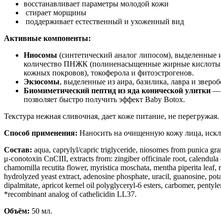
восстанавливает параметры молодой кожи
стирает морщины
поддерживает естественный и ухоженный вид
Активные компоненты:
Ниосомы
(синтетический аналог липосом), выделенные 
количество ПНЖК (полиненасыщенные жирные кислоты, п
кожных покровов), токоферола и фитоэстрогенов.
Экзосомы
, выделенные из аира, базилика, лавра и зве
Биомиметический пептид из яда конической улитки
— 
позволяет быстро получить эффект Baby Botox.
Текстура нежная сливочная, дает коже питание, не перегружая.
Способ применения:
Наносить на очищенную кожу лица, исклю
Состав:
aqua, caprylyl/capric triglyceride, niosomes from punica gra
μ-conotoxin CnCIII, extracts from: zingiber officinale root, calendula
chamomilla recutita flower, myristica moschata, mentha piperita leaf, r
hydrolyzed yeast extract, adenosine phosphate, uracil, guanosine, pota
dipalmitate, apricot kernel oil polyglyceryl-6 esters, carbomer, pen
*recombinant analog of cathelicidin LL37.
Объём:
50 мл.