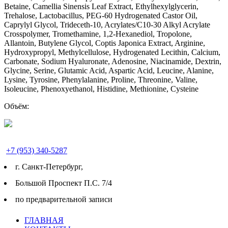
Betaine, Camellia Sinensis Leaf Extract, Ethylhexylglycerin,
Trehalose, Lactobacillus, PEG-60 Hydrogenated Castor Oil,
Caprylyl Glycol, Trideceth-10, Acrylates/C10-30 Alkyl Acrylate
Crosspolymer, Tromethamine, 1,2-Hexanediol, Tropolone,
Allantoin, Butylene Glycol, Coptis Japonica Extract, Arginine,
Hydroxypropyl, Methylcellulose, Hydrogenated Lecithin, Calcium,
Carbonate, Sodium Hyaluronate, Adenosine, Niacinamide, Dextrin,
Glycine, Serine, Glutamic Acid, Aspartic Acid, Leucine, Alanine,
Lysine, Tyrosine, Phenylalanine, Proline, Threonine, Valine,
Isoleucine, Phenoxyethanol, Histidine, Methionine, Cysteine
Объём:
+7 (953) 340-5287
г. Cанкт-Петербург,
Большой Проспект П.С. 7/4
по предварительной записи
ГЛАВНАЯ