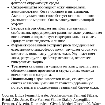
факторов окружающей среды.
Сахаромицеты
обогащают кожу минералами,
аминокислотами, бета-глюканом и витаминами.
Активно увлажняют, способствует осветлению кожи и
уменьшению морщин. Оказывают успокаивающий
эффект.
Березовый сок
обладает антибактериальными
свойствами, предупреждает развитие акне, успокаивает
воспаления и нормализует секрецию сальных желез.
Придает коже гладкость и сияние.
Ферментированный экстракт риса
поддерживает
естественную микрофлору кожи, улучшает структуру
коллагена, повышая упругость кожи. Улучшает цвет
лица, регулирует выработку меланина, осветляет
гиперпигментацию.
Трегалоза
связывает и удерживает влагу, препятствует
обезвоживанию протеинов и структурных молекул
внеклеточного матрикса.
Ниацинамид
выравнивает тон кожи, стимулирует
синтез коллагена, уменьшает трансэпидермальную
потерю влаги и поддерживает защитный барьер кожи.
Состав: Bifida Ferment Lysate, Saccharomyces Ferment Filtrate,
Betula Alba Juice, Rice Ferment Filtrate (Sake), Aspergillus
Ferment, Glycerin, Dipropylene Glycol, Methyl Gluceth-20, Water,