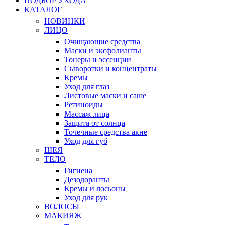
ПОДБОР УХОДА
КАТАЛОГ
НОВИНКИ
ЛИЦО
Очищающие средства
Маски и эксфолианты
Тонеры и эссенции
Сыворотки и концентраты
Кремы
Уход для глаз
Листовые маски и саше
Ретиноиды
Массаж лица
Защита от солнца
Точечные средства акне
Уход для губ
ШЕЯ
ТЕЛО
Гигиена
Дезодоранты
Кремы и лосьоны
Уход для рук
ВОЛОСЫ
МАКИЯЖ