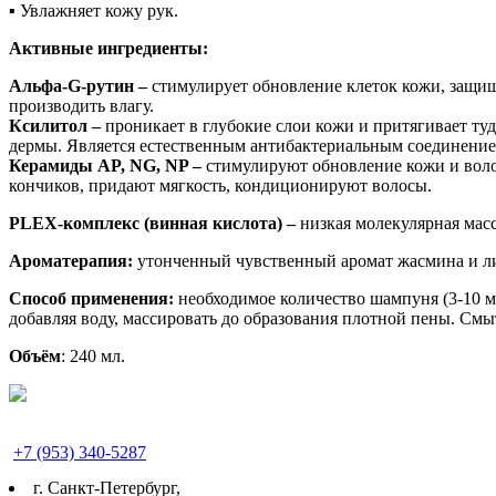
▪ Увлажняет кожу рук.
Активные ингредиенты:
Альфа-G-рутин –
стимулирует обновление клеток кожи, защищ
производить влагу.
Ксилитол –
проникает в глубокие слои кожи и притягивает ту
дермы. Является естественным антибактериальным соединением
Керамиды AP, NG, NP –
стимулируют обновление кожи и воло
кончиков, придают мягкость, кондиционируют волосы.
PLEX-комплекс (винная кислота) –
низкая молекулярная мас
Ароматерапия:
утонченный чувственный аромат жасмина и ли
Способ применения:
необходимое количество шампуня (3-10 м
добавляя воду, массировать до образования плотной пены. Смы
Объём
: 240 мл.
+7 (953) 340-5287
г. Cанкт-Петербург,