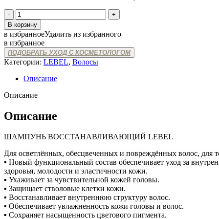
Количество
товара
В корзину
LEBEL
в избранное
Удалить из избранного
ONE
в избранное
SHAMPOO
ПОДОБРАТЬ УХОД С КОСМЕТОЛОГОМ
SOFTEN
Категории:
LEBEL
,
Волосы
Описание
Описание
Описание
ШАМПУНЬ ВОССТАНАВЛИВАЮЩИЙ LEBEL
Для осветлённых, обесцвеченных и повреждённых волос, для те
▪ Новый функциональный состав обеспечивает уход за внутрен
здоровья, молодости и эластичности кожи.
▪ Ухаживает за чувствительной кожей головы.
▪ Защищает стволовые клетки кожи.
▪ Восстанавливает внутреннюю структуру волос.
▪ Обеспечивает увлажненность кожи головы и волос.
▪ Сохраняет насыщенность цветового пигмента.