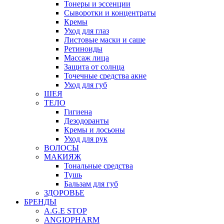
Тонеры и эссенции
Сыворотки и концентраты
Кремы
Уход для глаз
Листовые маски и саше
Ретиноиды
Массаж лица
Защита от солнца
Точечные средства акне
Уход для губ
ШЕЯ
ТЕЛО
Гигиена
Дезодоранты
Кремы и лосьоны
Уход для рук
ВОЛОСЫ
МАКИЯЖ
Тональные средства
Тушь
Бальзам для губ
ЗДОРОВЬЕ
БРЕНДЫ
A.G.E STOP
ANGIOPHARM