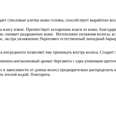
ает стволовые клетки кожи головы, способствует выработке кол
да влагу извне. Препятствует испарению влаги из кожи, благод
, снимает раздражение кожи. Интенсивно увлажняя волосы, ксил
с, экстра увлажнение.Укрепляют естественный липидный барье
са ингредиента позволяет ему проникать внутрь волоса. Создает
монно-апельсиновый аромат бергамота с едва уловимым цвето
л в зависимости от длины волос) предварительно распределить 
ть теплой водой. Повторить.