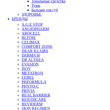
Тональные средства
Тушь
Бальзам для губ
ЗДОРОВЬЕ
БРЕНДЫ
A.G.E STOP
ANGIOPHARM
AROCELL
BLITHE
CELIMAX
COMFORT ZONE
DEAR KLAIRS
DERMA:B
DR ALTHEA
EVASION
ISOV
METATRON
LEBEL
PHFORMULA
PHYTO-C
PRIVIA
REAL BARRIER
REJUDICARE
REVIDERM
SKIN REGIMEN