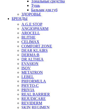
Тональные средства
Тушь
Бальзам для губ
ЗДОРОВЬЕ
БРЕНДЫ
A.G.E STOP
ANGIOPHARM
AROCELL
BLITHE
CELIMAX
COMFORT ZONE
DEAR KLAIRS
DERMA:B
DR ALTHEA
EVASION
ISOV
METATRON
LEBEL
PHFORMULA
PHYTO-C
PRIVIA
REAL BARRIER
REJUDICARE
REVIDERM
SKIN REGIMEN