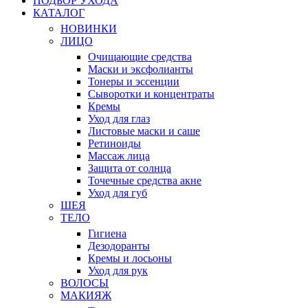
ПОДБОР УХОДА
КАТАЛОГ
НОВИНКИ
ЛИЦО
Очищающие средства
Маски и эксфолианты
Тонеры и эссенции
Сыворотки и концентраты
Кремы
Уход для глаз
Листовые маски и саше
Ретиноиды
Массаж лица
Защита от солнца
Точечные средства акне
Уход для губ
ШЕЯ
ТЕЛО
Гигиена
Дезодоранты
Кремы и лосьоны
Уход для рук
ВОЛОСЫ
МАКИЯЖ