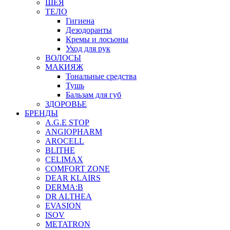
ШЕЯ
ТЕЛО
Гигиена
Дезодоранты
Кремы и лосьоны
Уход для рук
ВОЛОСЫ
МАКИЯЖ
Тональные средства
Тушь
Бальзам для губ
ЗДОРОВЬЕ
БРЕНДЫ
A.G.E STOP
ANGIOPHARM
AROCELL
BLITHE
CELIMAX
COMFORT ZONE
DEAR KLAIRS
DERMA:B
DR ALTHEA
EVASION
ISOV
METATRON