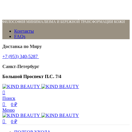
0
0
ФИЛОСОФИЯ МИНИМАЛИЗМА И БЕРЕЖНОЙ ТРАНСФОРМАЦИИ КОЖИ
Контакты
FAQs
Доставка по Миру
+7 (953) 340-5287
Санкт-Петербург
Большой Проспект П.С. 7/4
Поиск
0
₽
Меню
0
₽