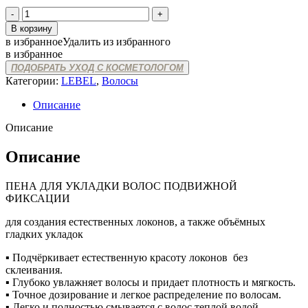
Количество
товара
В корзину
LEBEL
в избранное
Удалить из избранного
TRIE
в избранное
FOAM
ПОДОБРАТЬ УХОД С КОСМЕТОЛОГОМ
4
Категории:
LEBEL
,
Волосы
Описание
Описание
Описание
ПЕНА ДЛЯ УКЛАДКИ ВОЛОС ПОДВИЖНОЙ
ФИКСАЦИИ
для создания естественных локонов, а также объёмных
гладких укладок
▪ Подчёркивает естественную красоту локонов без
склеивания.
▪ Глубоко увлажняет волосы и придает плотность и мягкость.
▪ Точное дозирование и легкое распределение по волосам.
▪ Легко и полностью смывается с волос теплой водой.