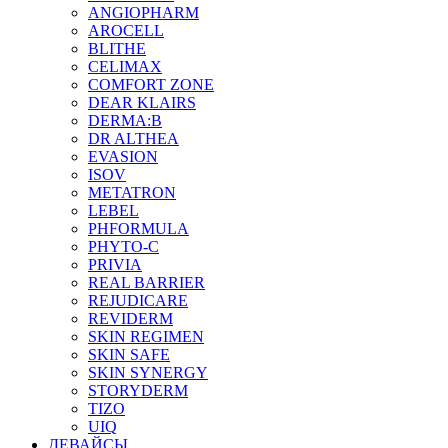
ANGIOPHARM
AROCELL
BLITHE
CELIMAX
COMFORT ZONE
DEAR KLAIRS
DERMA:B
DR ALTHEA
EVASION
ISOV
METATRON
LEBEL
PHFORMULA
PHYTO-C
PRIVIA
REAL BARRIER
REJUDICARE
REVIDERM
SKIN REGIMEN
SKIN SAFE
SKIN SYNERGY
STORYDERM
TIZO
UIQ
ДЕВАЙСЫ