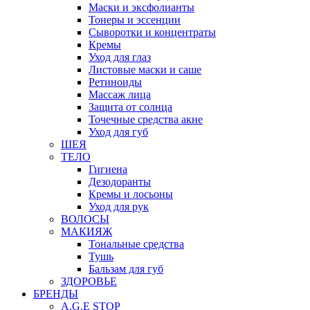
Маски и эксфолианты
Тонеры и эссенции
Сыворотки и концентраты
Кремы
Уход для глаз
Листовые маски и саше
Ретиноиды
Массаж лица
Защита от солнца
Точечные средства акне
Уход для губ
ШЕЯ
ТЕЛО
Гигиена
Дезодоранты
Кремы и лосьоны
Уход для рук
ВОЛОСЫ
МАКИЯЖ
Тональные средства
Тушь
Бальзам для губ
ЗДОРОВЬЕ
БРЕНДЫ
A.G.E STOP