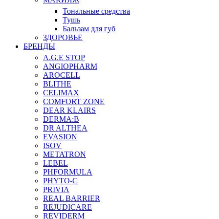
Тональные средства
Тушь
Бальзам для губ
ЗДОРОВЬЕ
БРЕНДЫ
A.G.E STOP
ANGIOPHARM
AROCELL
BLITHE
CELIMAX
COMFORT ZONE
DEAR KLAIRS
DERMA:B
DR ALTHEA
EVASION
ISOV
METATRON
LEBEL
PHFORMULA
PHYTO-C
PRIVIA
REAL BARRIER
REJUDICARE
REVIDERM