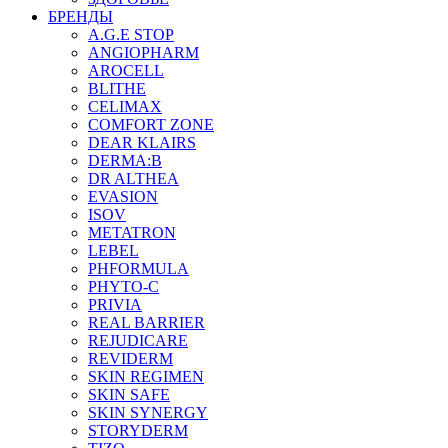
БРЕНДЫ
A.G.E STOP
ANGIOPHARM
AROCELL
BLITHE
CELIMAX
COMFORT ZONE
DEAR KLAIRS
DERMA:B
DR ALTHEA
EVASION
ISOV
METATRON
LEBEL
PHFORMULA
PHYTO-C
PRIVIA
REAL BARRIER
REJUDICARE
REVIDERM
SKIN REGIMEN
SKIN SAFE
SKIN SYNERGY
STORYDERM